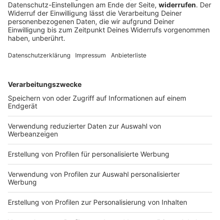
Schweinestall brennt – alle 1.600 Schweine
tot
Feueralarm im Landkreis Aichach-Friedberg: Ein Stall
mit Schweinen brennt. Die Tiere können nicht mehr
gerettet werden.
DEINE GEMERKTEN ARTIKEL
Du hast dir noch keine Artikel gemerkt
Markiere sie hierfür mit einem