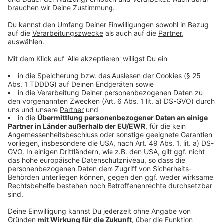
Kontaktformular
Sprachnachricht
© dpa-infocom, dpa:260214-930-687192/1
DAS KÖNNTE DICH AUCH INTERESSIEREN
Bayern