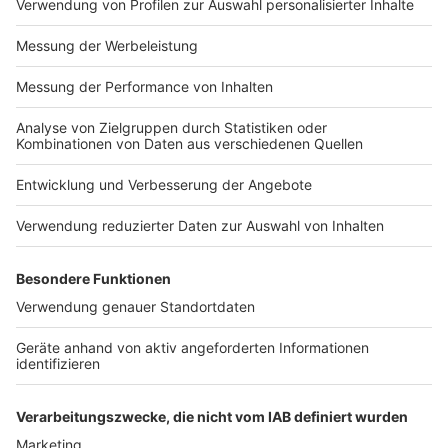
Impressum
Newsletter
Nutzungsbedingungen
Kontakt
Jobs
Studio-Hotline
Presse
Verkehrs-Hotline
Werben
Archiv
ANTENNE BAYERN GROUP
Stiftung ANTENNE BAYERN
hilft
Teilnahmebedingungen