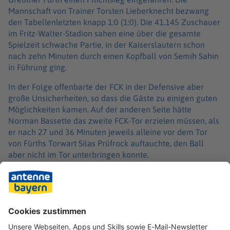
Mannschaft von Trainer Torsten Lieberknecht bezwang
den Tabellenletzten knapp 1:0 (1:0). Die 41.145 Zuschauer
im Fritz-Walter-Stadion sahen eine über die gesamte
Spielzeit schwache Partie, in der Kaiserslautern schon
nach zehn Minuten durch einen Kopfball von Semih Sahin
in Führung ging.
In der Folge offenbarte der FCK in der Defensive aber
große Unsicherheiten, so dass die Gäste zu einigen guten
Möglichkeiten kamen. Auf der anderen Seite hätte
Norman Bassette das zweite FCK-Tor erzielen müssen, als
er nach 27 und 36 Minuten jeweils alleine vor dem Tor
von Fürths Torwart Silas Prüfrock auftauchte, den Ball
aber nicht im Tor unterbringen konnte.
Nach Wiederanpfiff waren die Fürther die aktivere
Mannschaft. Paul Wills Tor nach 49 Minuten fand nach
Ansicht der Videobilder keine Anerkennung, weil ein Foul
an FCK-Torwart Julian Krahl vorausgegangen war. Und
weil Branimir Hrgota in der 62. Minute und