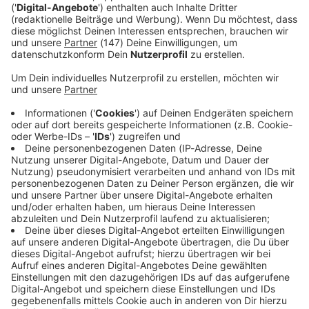
Kaiserslauterns Mika Haas eine Viertelstunde später nur
das Torgestänge trafen, blieb es am Ende beim
schmeichelhaften 1:0-Sieg für Kaiserslautern.