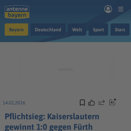
Zum Hauptinhalt springen
Bayern
Deutschland
Welt
Sport
Stars
rogramm
Musik & Radio
Podcasts
Nachrichten
Ratgeber
Kontakt
14.02.2026
Teilen
Pflichtsieg: Kaiserslautern
gewinnt 1:0 gegen Fürth