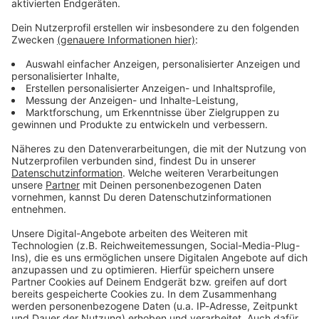
Immer auf dem Laufenden
bleiben!
Verpass' nichts mehr - mit unserem kostenlosen
ANTENNE BAYERN Newsletter. Ob Nachrichten,
Lifestyle oder unsere neuesten Aktionen - wir
informieren dich.
Zum Newsletter anmelden
Du möchtest uns etwas sagen?
Studio Hotline