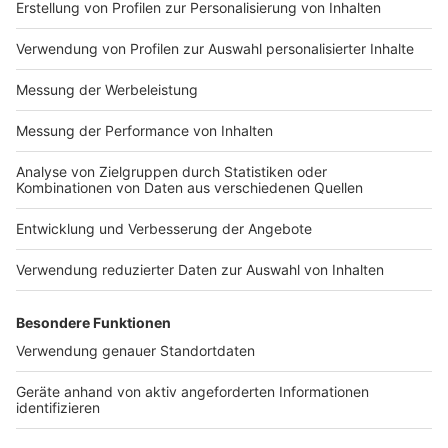
Impressum
Newsletter
Nutzungsbedingungen
Kontakt
Jobs
Studio-Hotline
Presse
Verkehrs-Hotline
Werben
Archiv
ANTENNE BAYERN GROUP
Stiftung ANTENNE BAYERN
hilft