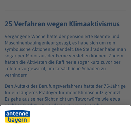
25 Verfahren wegen Klimaaktivismus
Vergangene Woche hatte der pensionierte Beamte und
Maschinenbauingenieur gesagt, es habe sich um rein
symbolische Aktionen gehandelt. Die Stellräder habe man
sogar per Motor aus der Ferne verstellen können. Zudem
hätten die Aktivisten die Raffinerie sogar kurz zuvor per
Telefon vorgewarnt, um tatsächliche Schäden zu
verhindern.
Den Auftakt des Berufungsverfahrens hatte der 75-Jährige
für ein längeres Plädoyer für mehr Klimaschutz genutzt.
Es gehe aus seiner Sicht nicht um Tatvorwürfe wie etwa
Sachbeschädigung, sondern um die irreversible
Zerstörung der Lebensgrundlage. Er hatte zum Thema
Klimaerwärmung auch mehrere Beweisanträge gestellt.
Nach eigenen Angaben hat ihm sein Klimaaktivismus