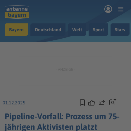
Zum Hauptinhalt springen
Bayern
Deutschland
Welt
Sport
Stars
rogramm
Musik & Radio
Podcasts
Nachrichten
Ratgeber
Kontakt
01.12.2025
Teilen
Pipeline-Vorfall: Prozess um 75-
jährigen Aktivisten platzt