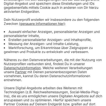
bleiben!
Verpass' nichts mehr - mit unserem kostenlosen
ANTENNE BAYERN Newsletter. Ob Nachrichten,
Lifestyle oder unsere neuesten Aktionen - wir
informieren dich.
Zum Newsletter anmelden
Du möchtest uns etwas sagen?
Studio Hotline
Kontaktformular