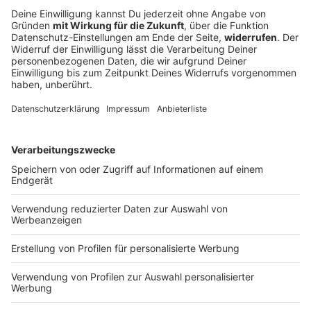
Funkel schwärmt von Klose: «Wahnsinnig gute
Arbeit»
Ein Tabellenziel hat der 1. FC Nürnberg öffentlich
nicht ausgegeben. Geht es nach Trainer-Urgestein
Friedhelm Funkel, führt der Weg von Miroslav Klose
und den Franken ganz nach oben.
DEINE GEMERKTEN ARTIKEL
Du hast dir noch keine Artikel gemerkt
Markiere sie hierfür mit einem