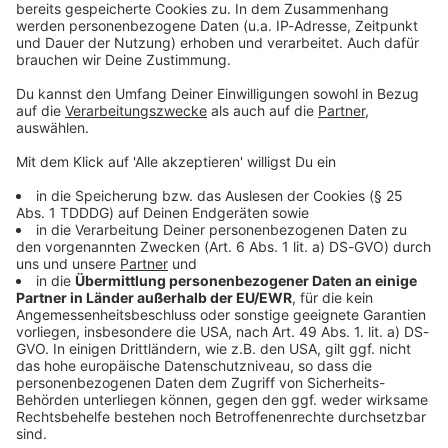
Sprachnachricht
© dpa-infocom, dpa:251201-930-364520/1
DAS KÖNNTE DICH AUCH INTERESSIEREN
Bayern