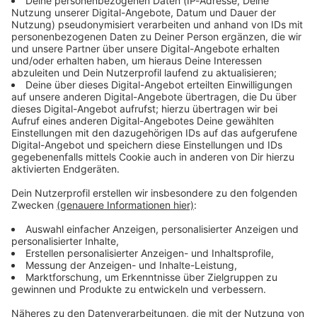
Immer auf dem Laufenden
bleiben!
Verpass' nichts mehr - mit unserem kostenlosen
ANTENNE BAYERN Newsletter. Ob Nachrichten,
Lifestyle oder unsere neuesten Aktionen - wir
informieren dich.
Zum Newsletter anmelden