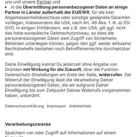
100 Tage Krause: Was Münchens OB bislang
bewegt hat
Seit dem 1. Mai ist Dominik Krause Münchner
Oberbürgermeister – als zweitjüngster Amtsinhaber
und als erster Grüner überhaupt. Zeit für eine erste
Bilanz.
DEINE GEMERKTEN ARTIKEL