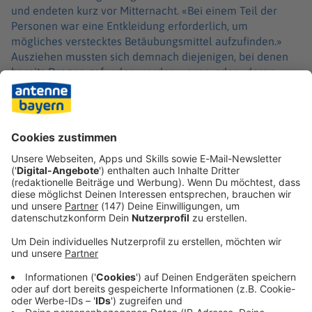
und endeten kurz vor Mitternacht. «Bei einem Teil der
Personen war eine Entkleidung erforderlich, um
mögliches verstecktes Betäubungsmittel aufzufinden.»
Ausziehen mussten sich demnach diejenigen, bei denen
bereits Drogen gefunden worden waren, oder «deren
Verhalten den Besitz von Betäubungsmitteln vermuten
ließ», wie es in der Mitteilung hieß. Laut Mitteilung wurde
eine mittlere zweistellige Zahl von Ermittlungsverfahren
wegen Besitzes oder Handels mit Drogen eingeleitet, eine
genaue Zahl nannte das Polizeipräsidium nicht.