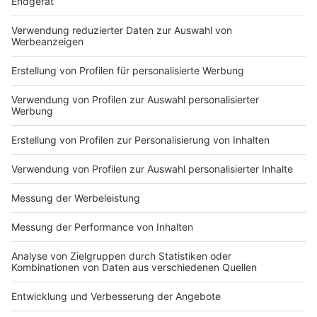
Du hast dir noch keine Artikel gemerkt
Markiere sie hierfür mit einem
Impressum
Newsletter
Nutzungsbedingungen
Kontakt
Jobs
Studio-Hotline
Presse
Verkehrs-Hotline