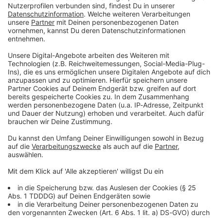
Du möchtest uns etwas sagen?
Studio Hotline
Kontaktformular
Sprachnachricht
© dpa-infocom, dpa:260203-930-637910/2
DAS KÖNNTE DICH AUCH INTERESSIEREN
Bayern