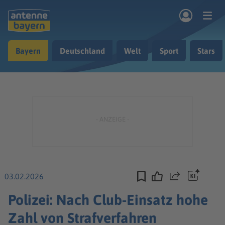
Zum Hauptinhalt springen
Bayern
Deutschland
Welt
Sport
Stars
rogramm
Musik & Radio
Podcasts
Nachrichten
Ratgeber
Kontakt
03.02.2026
Teilen
Polizei: Nach Club-Einsatz hohe
Zahl von Strafverfahren