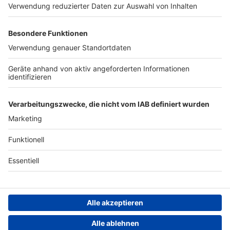
Werben
Archiv
ANTENNE BAYERN GROUP
Stiftung ANTENNE BAYERN
hilft
Teilnahmebedingungen
Grounding Page ANTENNE
BAYERN
Datenschutz­erklärung
Cookie- und Drittanbieter-
einstellungen
Persönliche Datenkontrolle