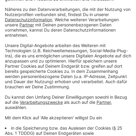
Du möchtest uns etwas sagen?
Studio Hotline
Kontaktformular
Sprachnachricht
© dpa-infocom, dpa:251207-930-390207/2
DAS KÖNNTE DICH AUCH INTERESSIEREN