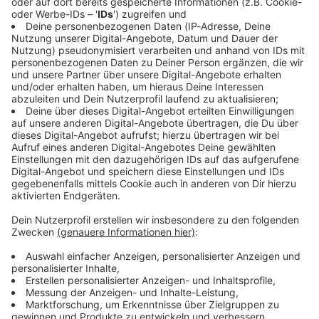
Immer auf dem Laufenden
bleiben!
Verpass' nichts mehr - mit unserem kostenlosen
ANTENNE BAYERN Newsletter. Ob Nachrichten,
Lifestyle oder unsere neuesten Aktionen - wir
informieren dich.
Zum Newsletter anmelden