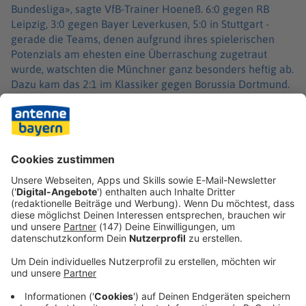
Bundesliga», sagte VfB-Trainer Hoeneß. 6:0 gegen RB
Leipzig, 3:0 gegen Bayer Leverkusen, 5:0 in Stuttgart -
gerade die Teams, denen aufgrund ihres spielerischen
Potenzials am ehesten eine Überraschung zugetraut
wurde, watschten die Münchner ganz besonders heftig ab.
Dazu kam das 2:1 im Klassiker gegen Borussia Dortmund.
Man schaue trotzdem auf die Konkurrenz, erklärte Eberl,
«weil wir nicht diese Arroganz haben und sagen, es
interessiert uns nicht mehr». National dürften die Bayern
dennoch kaum einzuholen sein. Jetzt auch noch als
Meister der Rotation.