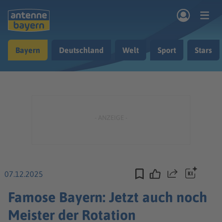
Zum Hauptinhalt springen
Bayern
Deutschland
Welt
Sport
Stars
rogramm
Musik & Radio
Podcasts
Nachrichten
Ratgeber
Kontakt
07.12.2025
Teilen
Famose Bayern: Jetzt auch noch
Meister der Rotation