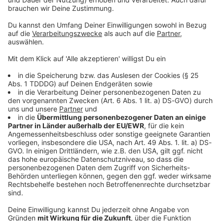
Sprachnachricht
© dpa-infocom, dpa:260525-930-124986/1
DAS KÖNNTE DICH AUCH INTERESSIEREN
Bayern