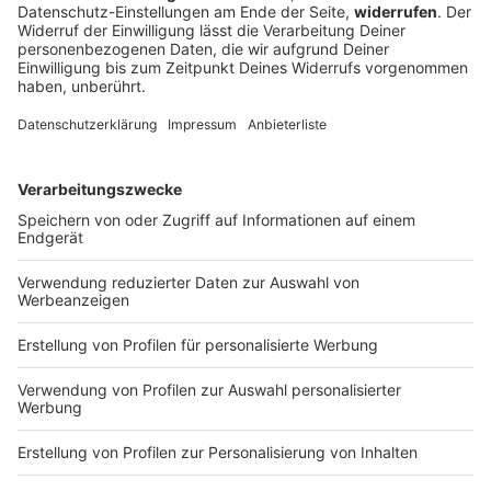
Fürther Ziel vor Saisonstart: Kein Szenario wie
in Vorsaison
Trainer Heiko Vogel betont: Ein Szenario wie
vergangene Spielzeit soll sich für die Spielvereinigung
nicht wiederholen. Das Auftaktduell gegen St. Pauli
sieht er als attraktive Herausforderung.
DEINE GEMERKTEN ARTIKEL
Du hast dir noch keine Artikel gemerkt
Markiere sie hierfür mit einem