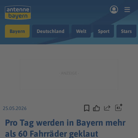
Zum Hauptinhalt springen
Bayern
Deutschland
Welt
Sport
Stars
rogramm
Musik & Radio
Podcasts
Nachrichten
Ratgeber
Kontakt
25.05.2026
Teilen
Pro Tag werden in Bayern mehr
als 60 Fahrräder geklaut