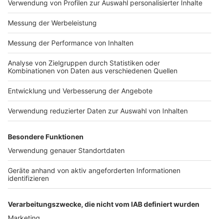
Impressum
Newsletter
Nutzungsbedingungen
Kontakt
Jobs
Studio-Hotline
Presse
Verkehrs-Hotline
Werben
Archiv
ANTENNE BAYERN GROUP
Stiftung ANTENNE BAYERN
hilft
Teilnahmebedingungen