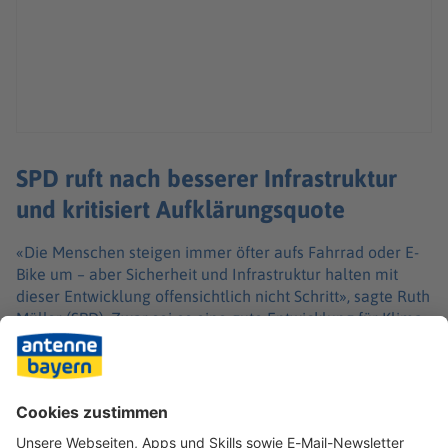
SPD ruft nach besserer Infrastruktur
und kritisiert Aufklärungsquote
«Die Menschen steigen immer öfter aufs Fahrrad oder E-
Bike um – aber Sicherheit und Infrastruktur halten mit
dieser Entwicklung offensichtlich nicht Schritt», sagte Ruth
Müller (SPD). Zwar sei es eine gute Entwicklung für Klima,
Gesundheit und Mobilität im ländlichen Raum, wenn mehr
Menschen auf Fahrrädern unterwegs seien. Die hohen
Unfallzahlen zeigten aber auch, dass die Infrastruktur
verbessert werden müsse. Auch die Zahl der Diebstähle
und die geringe Aufklärungsquote hielten Menschen