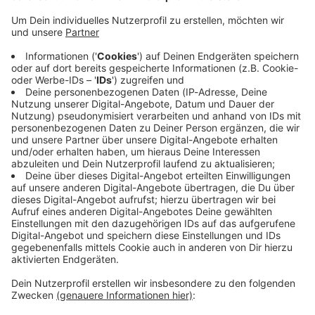
Immer auf dem Laufenden
bleiben!
Verpass' nichts mehr - mit unserem kostenlosen
ANTENNE BAYERN Newsletter. Ob Nachrichten,
Lifestyle oder unsere neuesten Aktionen - wir
informieren dich.
Zum Newsletter anmelden