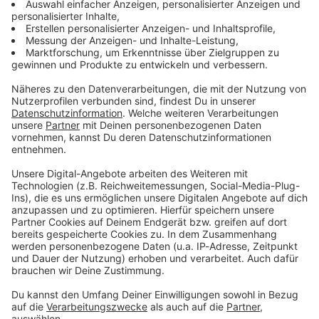
Du möchtest uns etwas sagen?
Studio Hotline
Kontaktformular
Sprachnachricht
© dpa-infocom, dpa:260603-930-166909/1
DAS KÖNNTE DICH AUCH INTERESSIEREN