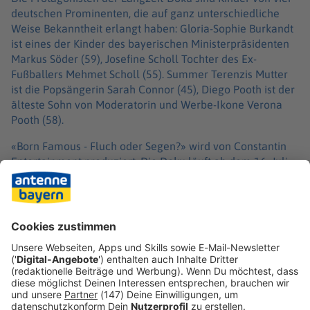
deutschen Prominenten, die auf ganz unterschiedliche
Weise Bekanntheit erlangt haben: Gloria-Sophie Burkandt
ist eines der Kinder des bayerischen Ministerpräsidenten
Markus Söder (59), Josefine Scholl Tochter des Ex-
Fußballers Mehmet Scholl (55). Summer Terenzis Mutter
ist die Popsängerin Sarah Connor (45), Diego Pooth ist der
älteste Sohn von Moderatorin und Werbe-Ikone Verona
Pooth (58).
«Born Famous - Fluch oder Segen?» wird von Constantin
Entertainment produziert. Die Doku läuft ab dem 16. Juli
auf ProSieben und zum Streamen auf der Plattform Joyn.