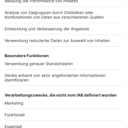
Nutzungsbedingungen
Kontakt
Jobs
Studio-Hotline
Presse
Verkehrs-Hotline
Werben
Archiv
ANTENNE BAYERN GROUP
Stiftung ANTENNE BAYERN
hilft
Teilnahmebedingungen
Grounding Page ANTENNE
BAYERN