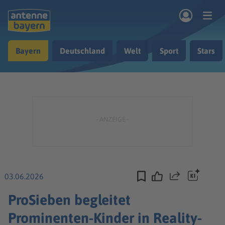
Zum Hauptinhalt springen
Bayern
Deutschland
Welt
Sport
Stars
rogramm
Musik & Radio
Podcasts
Nachrichten
Ratgeber
Kontakt
03.06.2026
Teilen
ProSieben begleitet
Prominenten-Kinder in Reality-