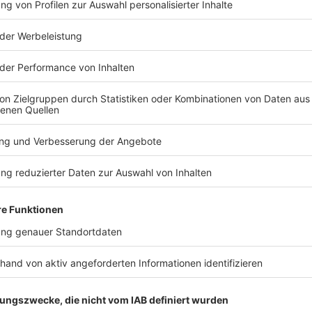
TERESSIEREN
Bayern
Bayern
Trike-Fahrer stirbt bei
100 Tage K
Kollision – Enkel schwer
Münchens O
verletzt
bewegt hat