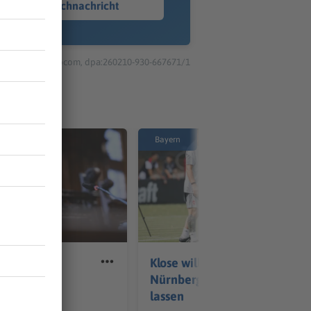
Sprachnachricht
© dpa-infocom, dpa:260210-930-667671/1
Bayern
rause: Was
Klose will's beim 1. FC
B bislang
Nürnberg scheppern
lassen