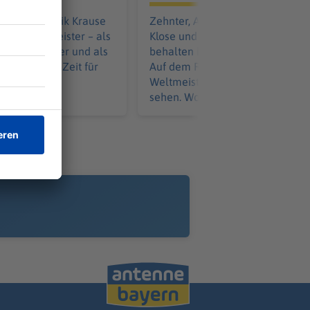
Mai ist Dominik Krause
Zehnter, Achter - und nun? Miros
erbürgermeister – als
Klose und sein 1. FC Nürnberg
r Amtsinhaber und als
behalten ihr Tabellenziel für sich
r überhaupt. Zeit für
Auf dem Rasen will der
lanz.
Weltmeister von 2014 aber Feue
sehen. Wohin kann das führen?