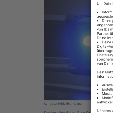
Karl-Josef Hildenbrand/dpa
Dasing (dpa/lby) -
Eine Fahrradfahreri