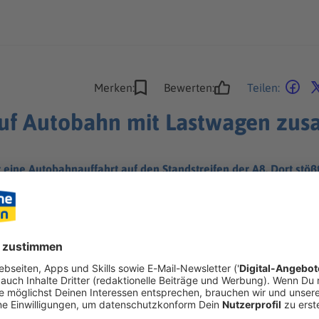
Merken:
Bewerten:
Teilen:
 auf Autobahn mit Lastwagen z
r eine Autobahnauffahrt auf den Standstreifen der A8. Dort st