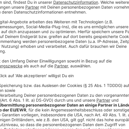
en und von einem Lastwagen erfasst worden. Die 45-
ht verletzt.
chtung Stuttgart unterwegs, der Lastwagen fuhr auf
mmenprallten, war zunächst unklar. Der 58 Jahre alte
eine Fahrt ohne anzuhalten fort. Er konnte später
utobahn fuhr, blieb zunächst unklar. Gegen die 45-
ie Straßenverkehrsordnung ermittelt, gegen den
om Unfallort.