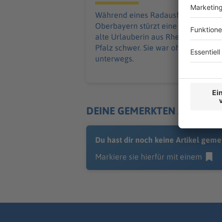
Während eines Radausfluges in
Oberbayern stürzt eine 68 Jahre
alte Urlauberin aus Rheinland-
Pfalz schwer. Sie war ohne Helm
unterwegs.
DEINE GEMERKTEN ARTIKEL
Du hast dir noch keine Artikel geme
Markiere sie hierfür mit einem