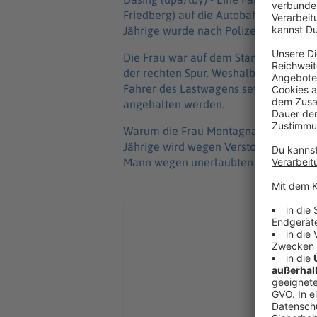
Friedberg) auf die Autobahn 8 gefahr
Jährige wurde nach Polizeiangaben leic
Die Frau war auf dem Standstreifen Ri
der rechten Spur. Weshalb beide zusa
Fahrer des Lastwagens setzte danach s
angehalten werden.
Warum die Frau Montagnacht auf die A
Jährige wird wegen Verstoßes gegen d
Mann wegen unerlaubten Entfernens v