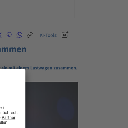
KI-Tools:
usammen
ößt sie mit einem Lastwagen zusammen.