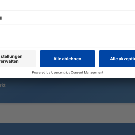
Beim Überqueren einer
Seit dem 1. 
Bundesstraße prallt ein Autofahrer
Münchner Ob
gegen ein Trike. Ein 70 Jahre alter
zweitjüngste
Mann kommt ums Leben.
erster Grüne
eine erste Bi
rkt