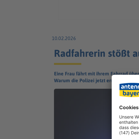
10.02.2026
Radfahrerin stößt
Eine Frau fährt mit ihrem Fahrrad übe
Warum die Polizei jetzt ermittelt.