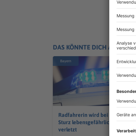
DAS KÖNNTE DICH AUCH IN
Bayern
Radfahrerin wird bei
Sturz lebensgefährlich
verletzt