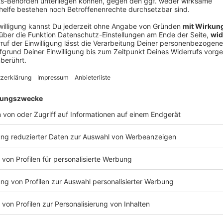
V
Ne
od