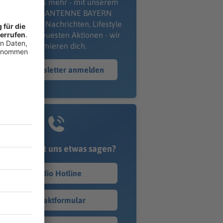
erpass' nichts mehr - mit unserem
kostenlosen ANTENNE BAYERN
wsletter. Ob Nachrichten, Lifestyle
er unsere neuesten Aktionen - wir
informieren dich.
Zum Newsletter anmelden
Du möchtest uns etwas sagen?
Studio Hotline
Kontaktformular