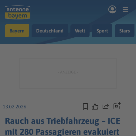
Zum Hauptinhalt springen
Bayern
Deutschland
Welt
Sport
Stars
rogramm
Musik & Radio
Podcasts
Nachrichten
Ratgeber
Kontakt
13.02.2026
Teilen
Rauch aus Triebfahrzeug – ICE
mit 280 Passagieren evakuiert