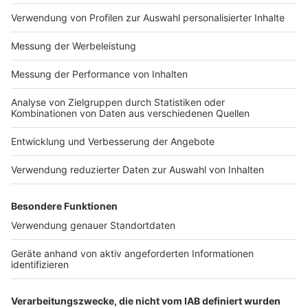
Impressum
Newsletter
Nutzungsbedingungen
Kontakt
Jobs
Studio-Hotline
Presse
Verkehrs-Hotline
Werben
Archiv
ANTENNE BAYERN GROUP
Stiftung ANTENNE BAYERN
hilft