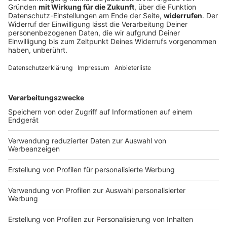
Lehrer
Vor drei Jahren rüttelte die Flugblattaffäre um Hubert
Aiwanger die bayerische Landespolitik heftig
durcheinander. Viele haben das schon wieder
vergessen. Nicht so die Staatsanwaltschaft
Regensburg.
DEINE GEMERKTEN ARTIKEL
Du hast dir noch keine Artikel gemerkt
Markiere sie hierfür mit einem