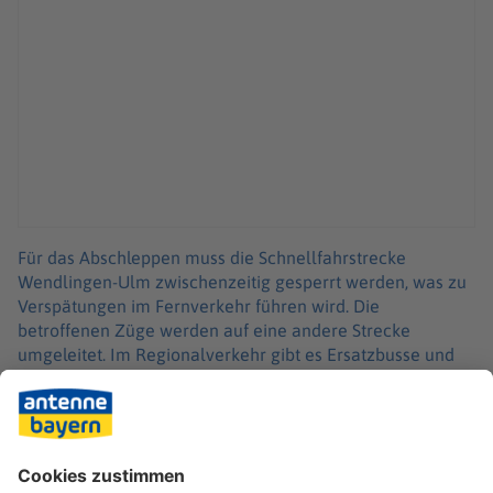
Für das Abschleppen muss die Schnellfahrstrecke
Wendlingen-Ulm zwischenzeitig gesperrt werden, was zu
Verspätungen im Fernverkehr führen wird. Die
betroffenen Züge werden auf eine andere Strecke
umgeleitet. Im Regionalverkehr gibt es Ersatzbusse und
Ausweichlinien, die Bahnreisende nehmen können.
Für die Evakuierung der Passagiere des betroffenen ICE
fuhr ein weiterer Zug parallel heran. Über Behelfsbrücken
konnten die 280 Passagiere dann in diesen wechseln.