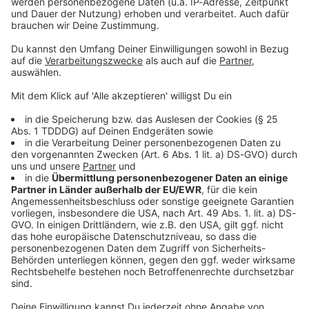
© dpa-infocom, dpa:260213-930-684254/1
DAS KÖNNTE DICH AUCH INTERESSIEREN
Bayern
Erneut Ermittlungen gegen Aiwangers Ex-