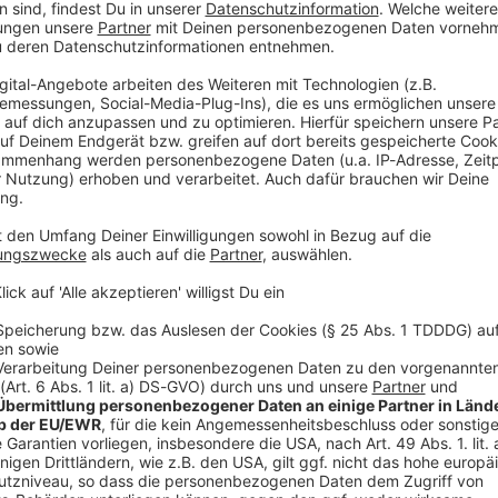
. Vollständig behoben sein dürften diese nicht vor
r Deutschen Bahn. Im Laufe der Woche soll der
 der beiden Gleise wieder befahrbar sein. Auf der
üterverkehr, so dass der Personenverkehr nicht
turen an der Oberleitung erfolgt, sagte der Sprecher.
lteile erneuert, einige Gleise ersetzt sowie rund
inzukämen Arbeiten am Schotterbett und an der Leit-
traßenbelag
tag waren zwei Güterzüge während eines
 Ursache kollidiert. Ein 46 Jahre alter
ns entgleisen, zwei davon kippten von der Brücke auf
ten mittels Schwerlastkran geborgen werden.