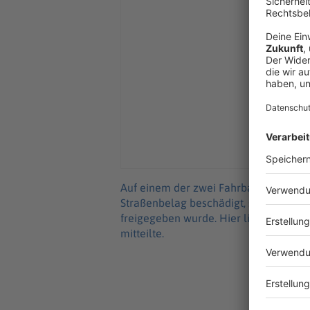
Auf einem der zwei Fahrbahnstreifen 
Straßenbelag beschädigt, so dass die S
freigegeben wurde. Hier liefen am Mo
mitteilte.