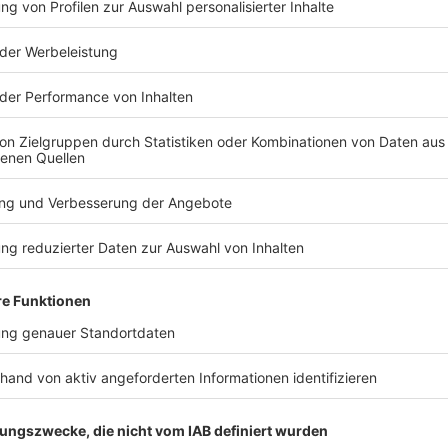
TERESSIEREN
Bayern
Bayern
100 Tage Krause: Was
Klose will's
Münchens OB bislang
Nürnberg s
bewegt hat
lassen