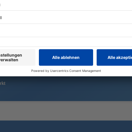
Seit dem 1. Mai ist Dominik Krause
Zehnter, Ach
Münchner Oberbürgermeister – als
Klose und se
zweitjüngster Amtsinhaber und als
behalten ihr 
erster Grüner überhaupt. Zeit für
Auf dem Rase
eine erste Bilanz.
Weltmeister
sehen. Wohi
rkt