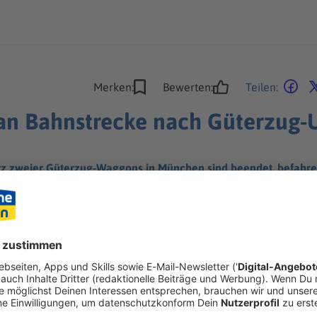
Merken:
Bewerten:
Teilen:
an Bahnstrecke nach Güterzug-U
z zweier Güterzug-Waggons in München sind beendet, befahre