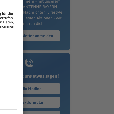
erpass' nichts mehr - mit unserem
kostenlosen ANTENNE BAYERN
wsletter. Ob Nachrichten, Lifestyle
er unsere neuesten Aktionen - wir
informieren dich.
Zum Newsletter anmelden
Du möchtest uns etwas sagen?
Studio Hotline
Kontaktformular