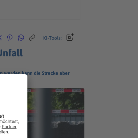
KI-Tools:
nfall
n werden kann die Strecke aber