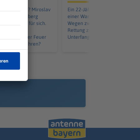
ter - und nun? Miroslav
Ein 22-Jähriger verletzt sich bei
in 1. FC Nürnberg
einer Wanderung schwer am Bei
Tabellenziel für sich.
Wegen zweier Gewitter wird die
n will der
Rettung zum schwierigen
 von 2014 aber Feuer
Unterfangen.
n kann das führen?