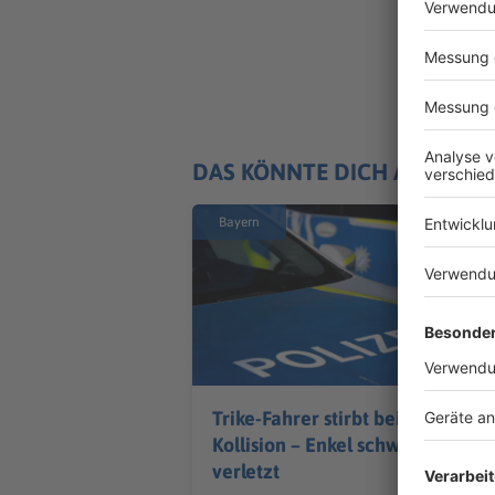
DAS KÖNNTE DICH AUCH IN
Bayern
Trike-Fahrer stirbt bei
Kollision – Enkel schwer
verletzt