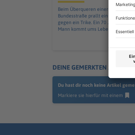
Beim Überqueren einer
Bundesstraße prallt ein Autofahrer
gegen ein Trike. Ein 70 Jahre alter
Mann kommt ums Leben.
DEINE GEMERKTEN ARTIKEL
Du hast dir noch keine Artikel geme
Markiere sie hierfür mit einem