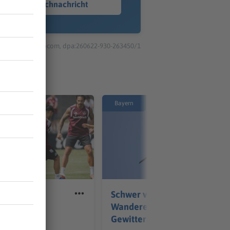
Sprachnachricht
© dpa-infocom, dpa:260622-930-263450/1
Bayern
 beim 1. FC
Schwer verletzter
cheppern
Wanderer zwischen zwei
Gewittern gerettet