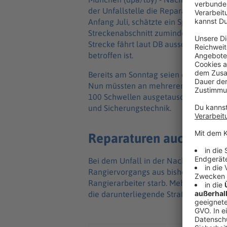
der Unfallstelle die Reparaturarbeiten
Anfang Juli, schätzte ein Sprecher de
Streckenabschnitt zumindest auf einem
Strecke fährt laut DB ausschließlich G
betroffen ist.
Bereits am Sonntag seien erste Repara
Nun müssten an mehreren Weichen Einze
100 Schwellen ausgetauscht werden. H
und Sicherungstechnik.
Reparaturen auch am S
Bei dem Unfall in der Nacht zu Sams
Rangiervorgangs aus bisher ungeklärter
Rangierarbeiter starb. Mehrere Waggo
die darunterliegende Straße und muss