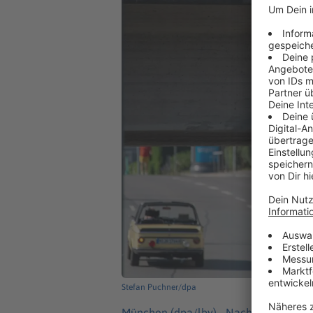
Stefan Puchner/dpa
München (dpa/lby) -
Nach dem Zusamm