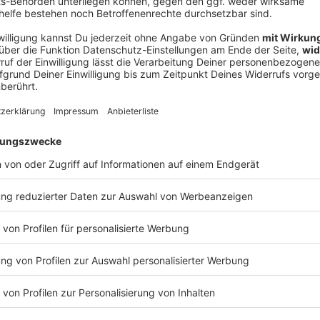
V
Ne
od
unter der Brücke in Richtung Süden wurde der
traße vorerst nur einspurig für den Verkehr
ntag die Reparaturarbeiten, wie das Bauamt der Stadt