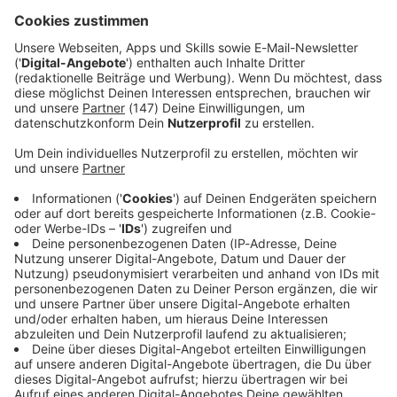
Restauration bezifferte das Museum auf 41.000 Euro. Zum
Vergleich: Ein aktueller Steinway-Konzertflügel von 2,74
Metern Länge schlägt mit einem Neupreis von weit über
200.000 Euro zu Buche.