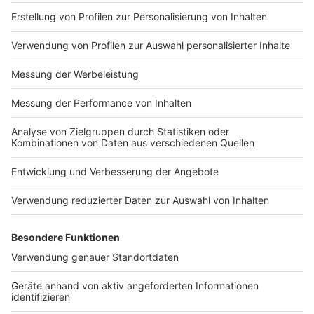
Impressum
Newsletter
Nutzungsbedingungen
Kontakt
Jobs
Studio-Hotline
Presse
Verkehrs-Hotline
Werben
Archiv
ANTENNE BAYERN GROUP
Stiftung ANTENNE BAYERN
hilft