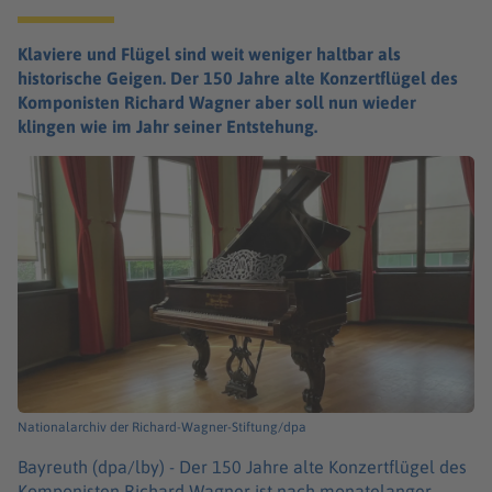
Klaviere und Flügel sind weit weniger haltbar als
historische Geigen. Der 150 Jahre alte Konzertflügel des
Komponisten Richard Wagner aber soll nun wieder
klingen wie im Jahr seiner Entstehung.
Nationalarchiv der Richard-Wagner-Stiftung/dpa
Bayreuth (dpa/lby) -
Der 150 Jahre alte Konzertflügel des
Komponisten Richard Wagner ist nach monatelanger