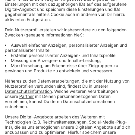
Immer auf dem Laufenden
bleiben!
Verpass' nichts mehr - mit unserem kostenlosen
ANTENNE BAYERN Newsletter. Ob Nachrichten,
Lifestyle oder unsere neuesten Aktionen - wir
informieren dich.
Zum Newsletter anmelden
Du möchtest uns etwas sagen?
Studio Hotline