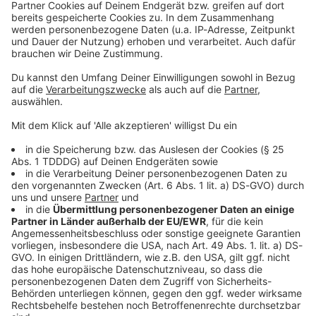
Kontaktformular
Sprachnachricht
© dpa-infocom, dpa:260517-930-91797/1
DAS KÖNNTE DICH AUCH INTERESSIEREN
Bayern