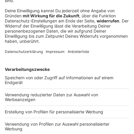
100 Tage im Amt – Dominik Krause zieht erste
Bilanz
Seit dem 1. Mai ist Dominik Krause Münchner
Oberbürgermeister – als Zweitjüngster im Amt und
als erster Grüner überhaupt. Jetzt zieht er eine erste
Bilanz.
DEINE GEMERKTEN ARTIKEL
Du hast dir noch keine Artikel gemerkt
Markiere sie hierfür mit einem