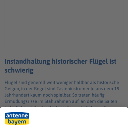
Instandhaltung historischer Flügel ist
schwierig
Flügel sind generell weit weniger haltbar als historische
Geigen, in der Regel sind Tasteninstrumente aus dem 19.
Jahrhundert kaum noch spielbar. So treten häufig
Ermüdungsrisse im Stahlrahmen auf, an dem die Saiten
befestigt sind. An der Restauration beteiligt war die
Bayreuther Klaviermanufaktur Steingraeber, die zwar
weniger bekannt ist als Steinway, aber in der Fachwelt
einen hervorragenden Ruf hat. Die Kosten der