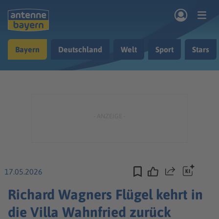
Zum Hauptinhalt springen
Bayern
Deutschland
Welt
Sport
Stars
rogramm
Musik & Radio
Podcasts
Nachrichten
Ratgeber
Kontakt
17.05.2026
Teilen
Richard Wagners Flügel kehrt in
die Villa Wahnfried zurück