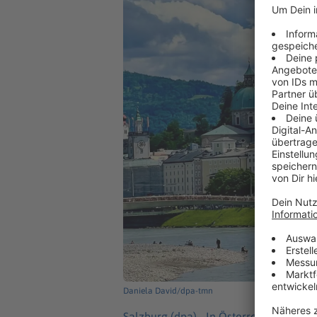
Daniela David/dpa-tmn
Salzburg (dpa) -
In Österreich will die