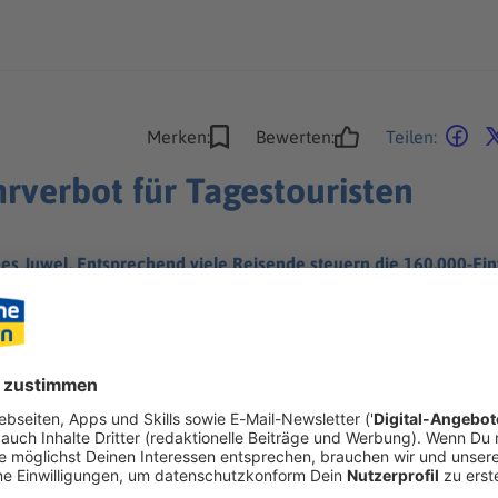
Merken:
Bewerten:
Teilen:
hrverbot für Tagestouristen
ches Juwel. Entsprechend viele Reisende steuern die 160.000-Ei
 soll jetzt anders werden.