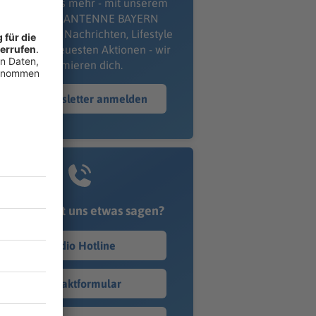
erpass' nichts mehr - mit unserem
kostenlosen ANTENNE BAYERN
wsletter. Ob Nachrichten, Lifestyle
er unsere neuesten Aktionen - wir
informieren dich.
Zum Newsletter anmelden
Du möchtest uns etwas sagen?
Studio Hotline
Kontaktformular