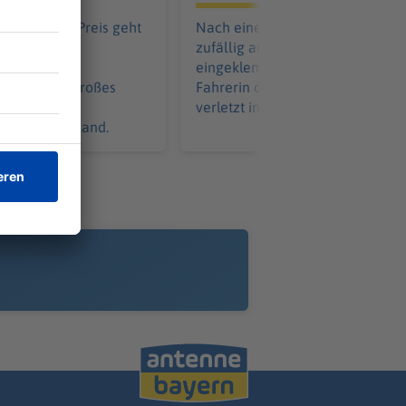
endelssohn Preis geht
Nach einem Unfall versorgt ein
en Münchner
zufällig anwesender Arzt den
 Johannes
eingeklemmten Fahrer. Auch die
 Er gilt als großes
Fahrerin des anderen Autos ko
 den jungen
verletzt ins Krankenhaus.
 in Deutschland.