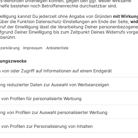
V
Ne
od
bot auch für bayerische
 Ausnahmen. Vom Fahrverbot ausgenommen sind
tadt Salzburg, Salzburg-Umgebung, Hallein und dem
nfalls ausgenommen sind den Angaben zufolge
im Zusammenhang mit Berufsausübung, Wirtschaft,
cher Versorgung oder Hotelbuchungen.
fern sie sich bewährt - möglicherweise verlängert,