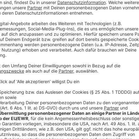
geln verringern. Tagestouristen dürfen den Kern des
ahren, teilte die Stadt mit. Stattdessen sollen große
en. Wer dort parke, müsse nur 7,50 Euro an Tages-
ch ein Tagesticket für bis zu fünf Personen zur
 sagte ein Sprecher.
ige innerstädtische Stau, wenn besonders an
nach Salzburg strömen. «Schon wenn wir 1.000
fte das für Entlastung sorgen», sagte Stadtsprecher
hätten nichts davon, wenn sie - statt in der Stadt zu
agen, Krankenhäuser, Betriebe und Hotels blieben