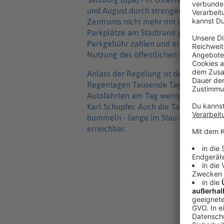
und August durch strengere Zufahrtsre
Zentrums nicht mehr mit ihrem Auto anf
Parkplätze am Stadtrand genutzt werd
Parkgebühr zahlen und erhalte zusätzli
Nutzung des öffentlichen Nahverkehrs,
Anlass der Regelung ist der regelmäß
Regentagen Tausende Tagestouristen 
Autofahrten am Tag weniger haben, dür
Karl Schupfer. Auch die Tagestouristen 
bummeln - lange im Stau stünden. Gar
erreichbar.