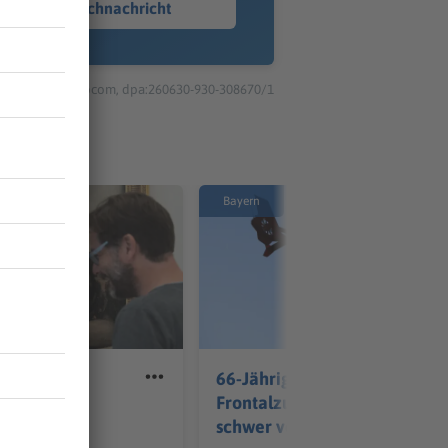
Sprachnachricht
© dpa-infocom, dpa:260630-930-308670/1
Bayern
r erhält
66-Jähriger bei
delssohn
Frontalzusammenstoß
nspreis
schwer verletzt