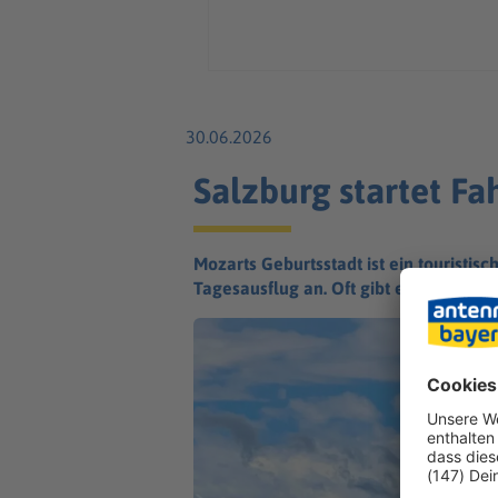
30.06.2026
Salzburg startet Fa
Mozarts Geburtsstadt ist ein touristis
Tagesausflug an. Oft gibt es Stau - das