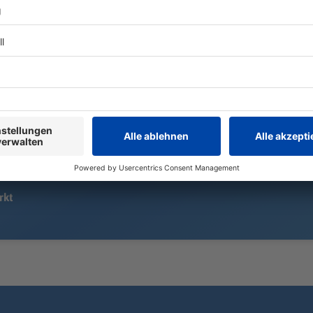
Ein Polizeiauto fährt mit Blaulicht
und Martinshorn. Der Fahrer eines
Der Fanny M
anderen Autos bekommt das nicht
an den jung
mit. Es kommt zum Unfall.
Komponisten
Wiedenhofer.
Talent unter
Tonschöpfern
rkt