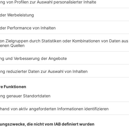
TERESSIEREN
Bayern
Bayern
Polizeistreife kollidiert
Wiedenhofe
im Einsatz mit Auto
Fanny Men
Kompositio