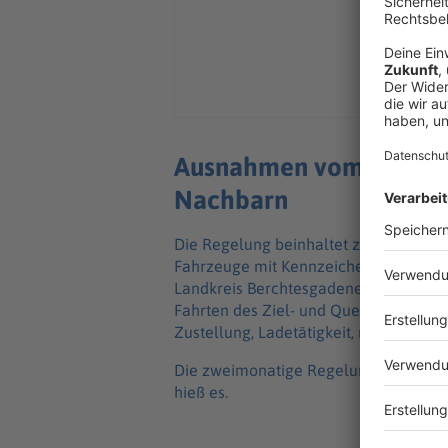
Ausnahmen vom Fahrver
Nachbarn
Die Regelung beinhaltet zahlreiche
Fahrzeuge mit Kennzeichen aus der S
Landkreis Berchtesgadener Land. Ebe
Fahrten des Ziel- und Quellverkehrs 
Zustellung, Ladetätigkeit, medizinis
Die zweimonatige Regelung werde - so
hieß es.