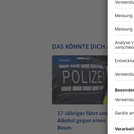
DAS KÖNNTE DICH AUCH IN
Bayern
17-Jähriger fährt unter
Alkohol gegen einen
Baum