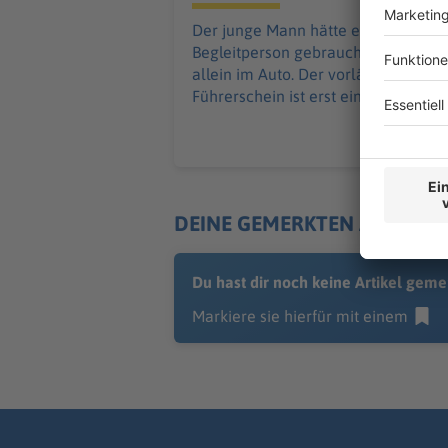
Der junge Mann hätte eine
Begleitperson gebraucht - war aber
allein im Auto. Der vorläufige
Führerschein ist erst einmal weg.
DEINE GEMERKTEN ARTIKEL
Du hast dir noch keine Artikel geme
Markiere sie hierfür mit einem