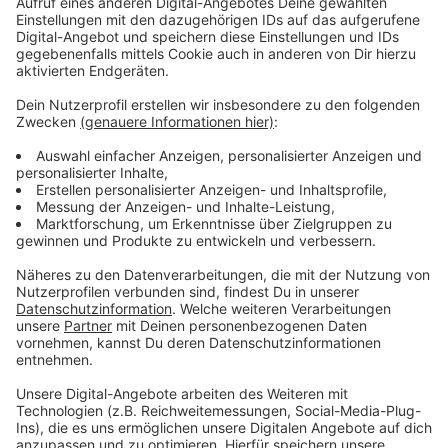
bleiben!
Verpass' nichts mehr - mit unserem kostenlosen
ANTENNE BAYERN Newsletter. Ob Nachrichten,
Lifestyle oder unsere neuesten Aktionen - wir
informieren dich.
Zum Newsletter anmelden
Du möchtest uns etwas sagen?
Studio Hotline
Kontaktformular