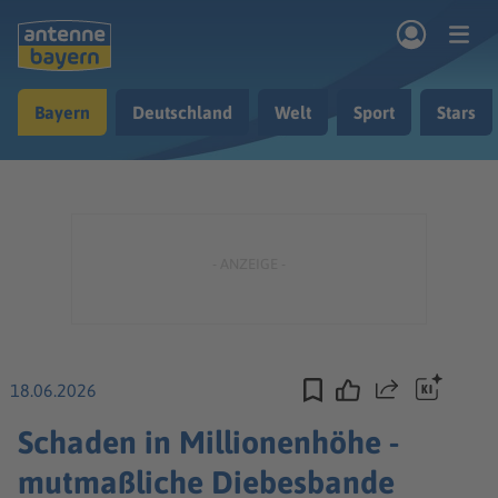
Zum Hauptinhalt springen
Bayern
Deutschland
Welt
Sport
Stars
rogramm
Musik & Radio
Podcasts
Nachrichten
Ratgeber
Kontakt
18.06.2026
Teilen
Schaden in Millionenhöhe -
mutmaßliche Diebesbande