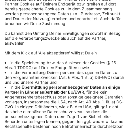
Sprachnachricht
© dpa-infocom, dpa:260618-930-245114/1
DAS KÖNNTE DICH AUCH INTERESSIEREN
Bayern