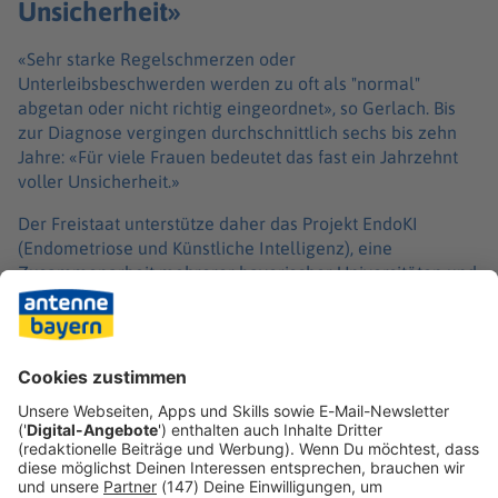
Unsicherheit»
«Sehr starke Regelschmerzen oder
Unterleibsbeschwerden werden zu oft als "normal"
abgetan oder nicht richtig eingeordnet», so Gerlach. Bis
zur Diagnose vergingen durchschnittlich sechs bis zehn
Jahre: «Für viele Frauen bedeutet das fast ein Jahrzehnt
voller Unsicherheit.»
Der Freistaat unterstütze daher das Projekt EndoKI
(Endometriose und Künstliche Intelligenz), eine
Zusammenarbeit mehrerer bayerischer Universitäten und
-kliniken. In Erlangen, Nürnberg, Würzburg und München
forschen Wissenschaftlerinnen und Wissenschaftler daran,
mit Hilfe künstlicher Intelligenz Endometriose-Herde
präziser zu erkennen und Behandlungen besser zu
planen.