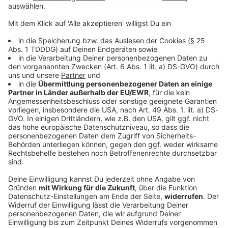
© dpa-infocom, dpa:260301-930-751168/1
DAS KÖNNTE DICH AUCH INTERESSIEREN
Bayern
Bayern zahlt rund 360 Millionen Euro an
Microsoft
Bayerns Verwaltung arbeitet meist mit Software des