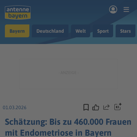
Zum Hauptinhalt springen
Bayern
Deutschland
Welt
Sport
Stars
rogramm
Musik & Radio
Podcasts
Nachrichten
Ratgeber
Kontakt
01.03.2026
Teilen
Schätzung: Bis zu 460.000 Frauen
mit Endometriose in Bayern