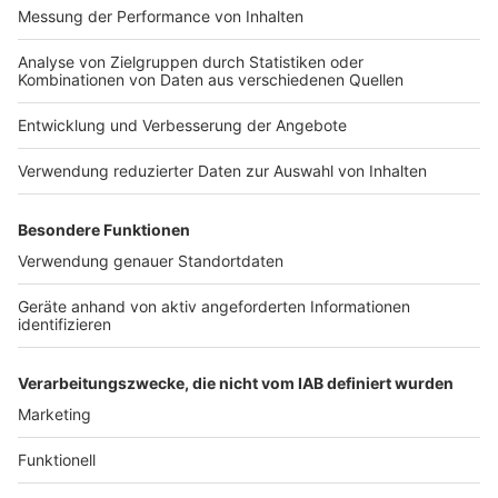
Nutzungsbedingungen
Kontakt
Jobs
Studio-Hotline
Presse
Verkehrs-Hotline
Werben
Archiv
ANTENNE BAYERN GROUP
Stiftung ANTENNE BAYERN
hilft
Teilnahmebedingungen
Grounding Page ANTENNE
BAYERN