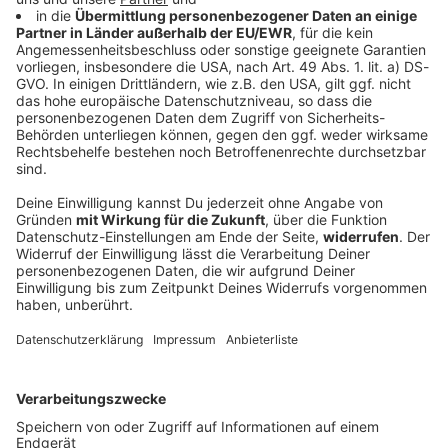
Hitze lässt in Bayern etwas nach - schwere
Unwetter im Süden
Die erste Ferienwoche geht hochsommerlich weiter:
Auch wenn die Temperatur im Freistaat um ein paar
Grad sinkt - heiß bleibt es allemal. Vor allem im Süden
ist mit Gewittern zu rechnen.
DEINE GEMERKTEN ARTIKEL