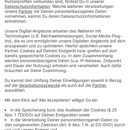
Du möchtest uns etwas sagen?
Studio Hotline
Kontaktformular
Sprachnachricht
© dpa-infocom, dpa:251214-930-420489/1
DAS KÖNNTE DICH AUCH INTERESSIEREN
Bayern