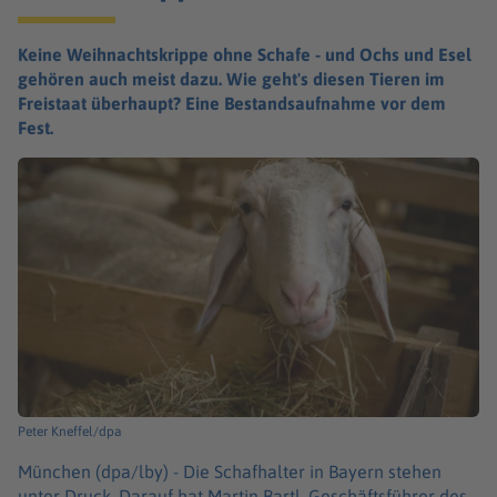
Keine Weihnachtskrippe ohne Schafe - und Ochs und Esel
gehören auch meist dazu. Wie geht's diesen Tieren im
Freistaat überhaupt? Eine Bestandsaufnahme vor dem
Fest.
Peter Kneffel/dpa
München (dpa/lby) -
Die Schafhalter in Bayern stehen
unter Druck. Darauf hat Martin Bartl, Geschäftsführer des