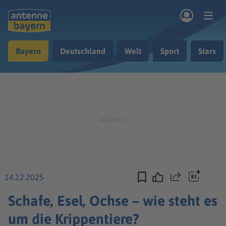
Zum Hauptinhalt springen
Bayern
Deutschland
Welt
Sport
Stars
rogramm
Musik & Radio
Podcasts
Nachrichten
Ratgeber
Kontakt
14.12.2025
Teilen
Schafe, Esel, Ochse – wie steht es
um die Krippentiere?