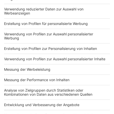
Du hast dir noch keine Artikel gemerkt
Markiere sie hierfür mit einem
Impressum
Newsletter
Nutzungsbedingungen
Kontakt
Jobs
Studio-Hotline
Presse
Verkehrs-Hotline