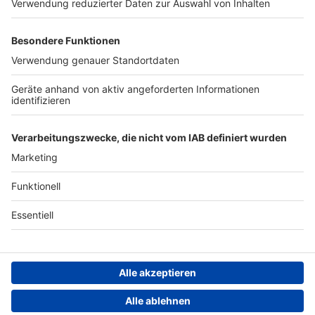
Werben
Archiv
ANTENNE BAYERN GROUP
Stiftung ANTENNE BAYERN
hilft
Teilnahmebedingungen
Grounding Page ANTENNE
BAYERN
Datenschutz­erklärung
Cookie- und Drittanbieter-
einstellungen
Persönliche Datenkontrolle