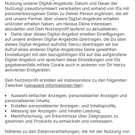
Immer auf dem Laufenden
bleiben!
Verpass' nichts mehr - mit unserem kostenlosen
ANTENNE BAYERN Newsletter. Ob Nachrichten,
Lifestyle oder unsere neuesten Aktionen - wir
informieren dich.
Zum Newsletter anmelden