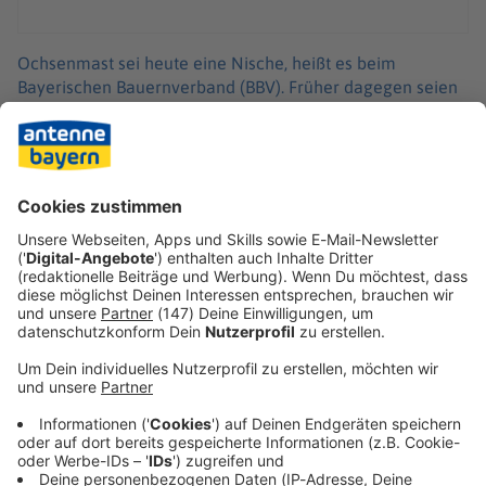
Ochsenmast sei heute eine Nische, heißt es beim
Bayerischen Bauernverband (BBV). Früher dagegen seien
Ochsen - darunter versteht man kastrierte männliche
Rinder - flächendeckend gehalten worden, um sie als
Arbeitstiere einzusetzen.
Gerade im Alpenraum sind Ochsenrennen heute noch
sehr beliebte Traditionsveranstaltungen.