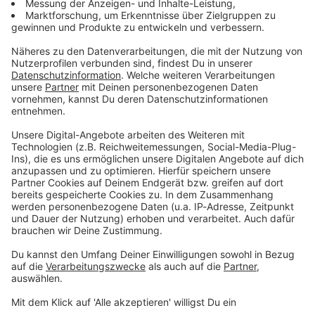
Du möchtest uns etwas sagen?
Studio Hotline
Kontaktformular
Sprachnachricht
© dpa-infocom, dpa:260604-930-172302/1