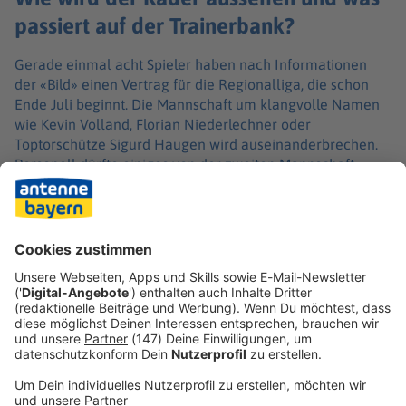
passiert auf der Trainerbank?
Gerade einmal acht Spieler haben nach Informationen
der «Bild» einen Vertrag für die Regionalliga, die schon
Ende Juli beginnt. Die Mannschaft um klangvolle Namen
wie Kevin Volland, Florian Niederlechner oder
Toptorschütze Sigurd Haugen wird auseinanderbrechen.
Personell dürfte einiges von der zweiten Mannschaft
abhängen. Die U21 schloss die Saison in der 5. Liga
immerhin als Spitzenreiter ab. Trainer Alper Kayabunar
wird schon als Nachfolger von Markus Kauczinski
gehandelt, sollte dieser nicht den Weg in die
Viertklassigkeit antreten wollen.