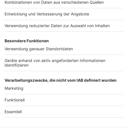
Jobs
Studio-Hotline
Presse
Verkehrs-Hotline
Werben
Archiv
ANTENNE BAYERN GROUP
Stiftung ANTENNE BAYERN
hilft
Teilnahmebedingungen
Grounding Page ANTENNE
BAYERN
Datenschutz­erklärung
Cookie- und Drittanbieter-