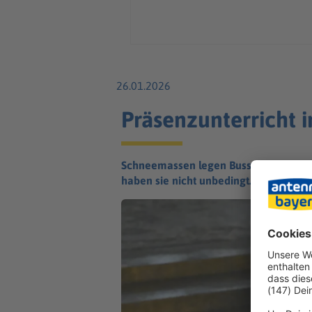
26.01.2026
Präsenzunterricht 
Schneemassen legen Busse lahm: In me
haben sie nicht unbedingt.