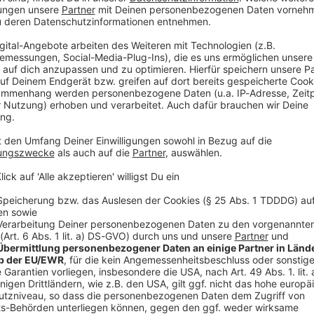
se und Städte den Präsenzunterricht abgesagt. Nach
l es in den Landkreisen Neustadt a.d.Aisch-Bad
dt, Forchheim und Fürth keinen Unterricht an den
, Bamberg, Forchheim, Nürnberg und Fürth. Nach
Straßenmeisterei führten die Schneemassen weiter
 hieß es in manchen Mitteilungen.
zu gewährleisten. Der Landkreis Forchheim teilte mit,
ne nicht garantiert werden.
Landkreisen der Unterricht teilweise oder ganz
betreuungen eingerichtet. Kein Präsenzunterricht
ss der Unterricht ausfällt. Die Schulleitungen
rricht etwa per Videokonferenz erfolgt oder