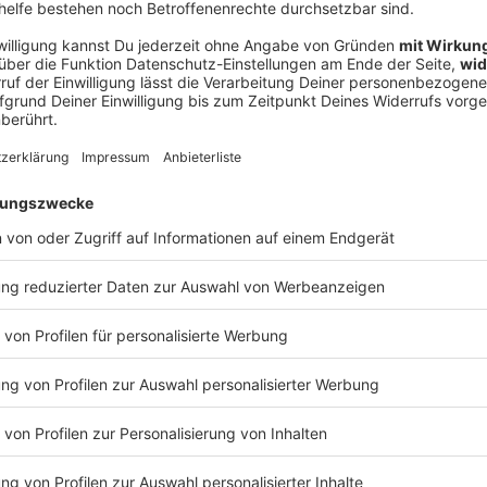
V
Ne
od