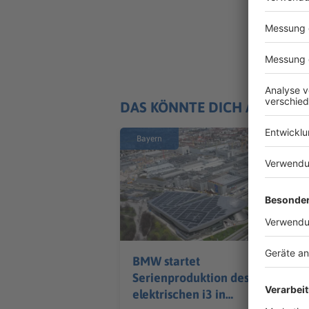
DAS KÖNNTE DICH AUCH IN
Bayern
BMW startet
Serienproduktion des
elektrischen i3 in