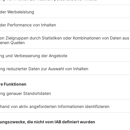
TERESSIEREN
Bayern
Bayern
Motorradfahrer flieht
Auto komm
nach Sturz vor
Autobahn a
Rettungskräften
ab - drei To