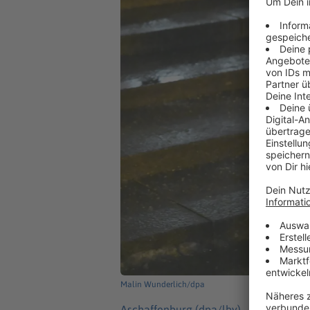
Malin Wunderlich/dpa
Aschaffenburg (dpa/lby) -
Wegen des W