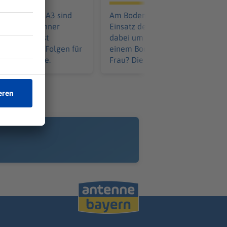
all auf der A3 sind
Am Bodensee findet aktuell ein
verletzte Männer
Einsatz der Polizei statt. Geht es
ie Bergung ist
dabei um eine am Tag zuvor vo
Das hat auch Folgen für
einem Boot in den See gestürzte
 Bahnreisende.
Frau? Die Polizei hält sich bedec