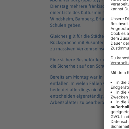
Dienstag mehrere fränkische Landkrei
einer Liste des Kultusministeriums sol
Windsheim, Bamberg, Erlangen-Höchsta
Schulen geben.
Gleiches gilt für die Städte Erlangen
Rücksprache mit Busunternehmen und 
zu massiven Verkehrseinschränkungen,
Eine sichere Busbeförderung sei nicht 
die Sicherheit auf den Schulwegen kön
Bereits am Montag war in zahlreichen 
entfallen. In vielen Fällen wurden Not
bedeutet allerdings nicht unbedingt, da
entscheiden eigenständig, ob der Unte
Arbeitsblätter zu bearbeiten sind.