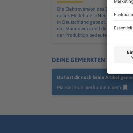
München
Die Elektroversion des 3ers wird als
erstes Modell der «Neuen Klasse»
in Deutschland gebaut. Was das für
das Stammwerk und die Zukunft
der Produktion bedeutet.
DEINE GEMERKTEN ARTIKEL
Du hast dir noch keine Artikel geme
Markiere sie hierfür mit einem