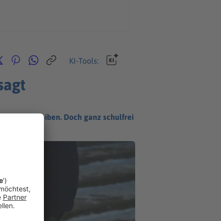
KI-Tools:
sagt
u Hause bleiben. Doch ganz schulfrei