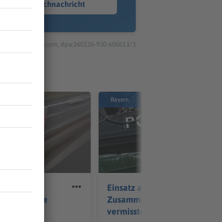
Sprachnachricht
© dpa-infocom, dpa:260126-930-600613/3
Bayern
t von
Einsatz am Bodensee -
uf Bahnlinie
Zusammenhang mit
te
vermisster Frau?