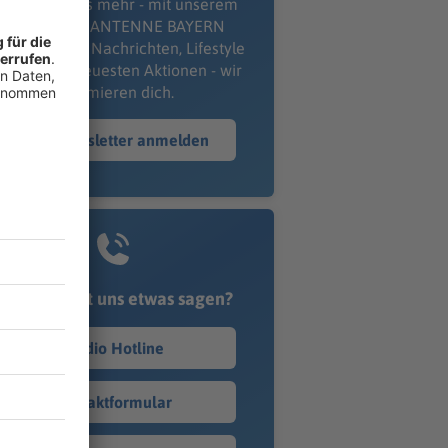
erpass' nichts mehr - mit unserem
kostenlosen ANTENNE BAYERN
wsletter. Ob Nachrichten, Lifestyle
er unsere neuesten Aktionen - wir
informieren dich.
Zum Newsletter anmelden
Du möchtest uns etwas sagen?
Studio Hotline
Kontaktformular