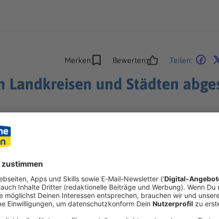
Merken:
Bewerten:
Teilen:
in Landkreisen und Städten abge
hreren fränkischen Landkreisen und Städten müssen Schüler z