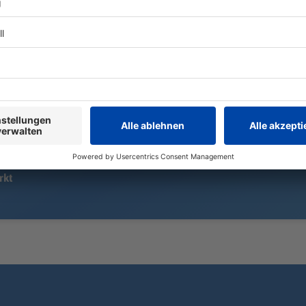
Eine Zeugin setzt nach dem Sturz
Nach dem Unf
eines Motorradfahrers den Notruf
drei schwer 
ab. Doch der Mann flüchtet zu Fuß.
gestorben. D
Die Polizei hat einen Verdacht,
langwierig. 
warum.
Pendler und
rkt