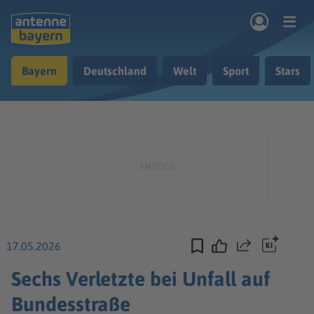
Zum Hauptinhalt springen
Bayern
Deutschland
Welt
Sport
Stars
rogramm
Musik & Radio
Podcasts
Nachrichten
Ratgeber
Kontakt
17.05.2026
Teilen
Sechs Verletzte bei Unfall auf
Bundesstraße