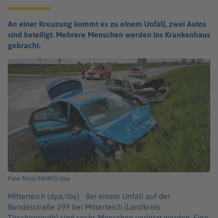
An einer Kreuzung kommt es zu einem Unfall, zwei Autos
sind beteiligt. Mehrere Menschen werden ins Krankenhaus
gebracht.
Peter Nickl/NEWS5/dpa
Mitterteich (dpa/lby) -
Bei einem Unfall auf der
Bundesstraße 299 bei Mitterteich (Landkreis
Tirschenreuth) sind sechs Menschen verletzt worden. Eine