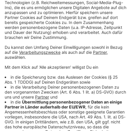
Kontaktformular
Sprachnachricht
© dpa-infocom, dpa:260517-930-90865/3
DAS KÖNNTE DICH AUCH INTERESSIEREN
Bayern