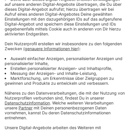
Immer auf dem Laufenden
bleiben!
Verpass' nichts mehr - mit unserem kostenlosen
ANTENNE BAYERN Newsletter. Ob Nachrichten,
Lifestyle oder unsere neuesten Aktionen - wir
informieren dich.
Zum Newsletter anmelden
Du möchtest uns etwas sagen?
Studio Hotline