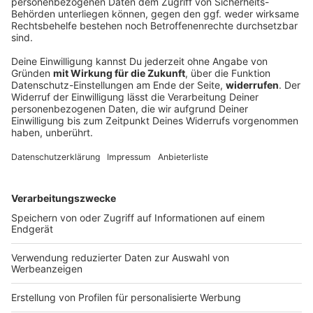
Funkel schwärmt von Klose: «Wahnsinnig gute
Arbeit»
Ein Tabellenziel hat der 1. FC Nürnberg öffentlich
nicht ausgegeben. Geht es nach Trainer-Urgestein
Friedhelm Funkel, führt der Weg von Miroslav Klose
und den Franken ganz nach oben.
DEINE GEMERKTEN ARTIKEL
Du hast dir noch keine Artikel gemerkt
Markiere sie hierfür mit einem