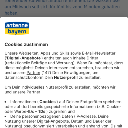
rotierender Aufwindschlauch entstehen. Die Wasserhose
am Mittwoch soll sich für fünf bis zehn Minuten gehalten
haben.
Die meisten Wasserhosen gibt es laut DWD wegen der
dortigen Wassertemperatur im US-Bundesstaat Florida.