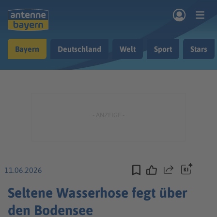
Zum Hauptinhalt springen
Bayern
Deutschland
Welt
Sport
Stars
rogramm
Musik & Radio
Podcasts
Nachrichten
Ratgeber
Kontakt
11.06.2026
Teilen
Seltene Wasserhose fegt über
den Bodensee