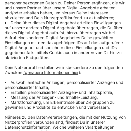
Immer auf dem Laufenden
bleiben!
Verpass' nichts mehr - mit unserem kostenlosen
ANTENNE BAYERN Newsletter. Ob Nachrichten,
Lifestyle oder unsere neuesten Aktionen - wir
informieren dich.
Zum Newsletter anmelden
Du möchtest uns etwas sagen?