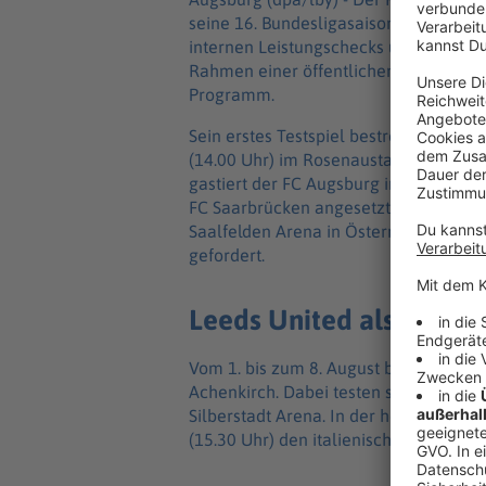
seine 16. Bundesligasaison auf. Die M
internen Leistungschecks und medizini
Rahmen einer öffentlichen Einheit. I
Programm.
Sein erstes Testspiel bestreitet der T
(14.00 Uhr) im Rosenaustadion gegen 
gastiert der FC Augsburg im Parkstadio
FC Saarbrücken angesetzt ist. Baums Ma
Saalfelden Arena in Österreich gege
gefordert.
Leeds United als Härtet
Vom 1. bis zum 8. August beziehen die
Achenkirch. Dabei testen sie am 5. Au
Silberstadt Arena. In der heimische
(15.30 Uhr) den italienischen Erstligis