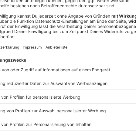
V
Ne
od
art bestreiten Baums Spieler am 15. August (16.00 Uhr)
mit Trainer Daniel Farke. Die Augsburger sind in der
ugust (13.00 Uhr) bei Zweitligarückkehrer FC Energie
ird es in der Bundesliga ernst
.