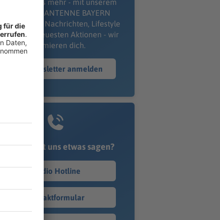
erpass' nichts mehr - mit unserem
kostenlosen ANTENNE BAYERN
wsletter. Ob Nachrichten, Lifestyle
er unsere neuesten Aktionen - wir
informieren dich.
Zum Newsletter anmelden
Du möchtest uns etwas sagen?
Studio Hotline
Kontaktformular