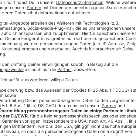
annschaft von Trainer Manuel Baum bestreitet nach
schen Untersuchungen ihren offiziellen Auftakt im
nsgesamt stehen sechs Vorbereitungspartien auf dem
abellenneunte der vergangenen Saison am 18. Juli
eine Schwaben-Auswahl. Am 25. Juli (14.00 Uhr)
n Kaufbeuren, wo ein Test gegen den Drittligisten 1.
nnschaft ist dann am 30. Juli (16.00 Uhr) in der
n den Premier-League-Verein AFC Bournemouth
est
 Augsburger ein Trainingslager im österreichischen
gust (19.00 Uhr) gegen den SC Schwaz in der
n WWK Arena empfangen die Augsburger am 8. August
ten US Sassuolo Calcio.