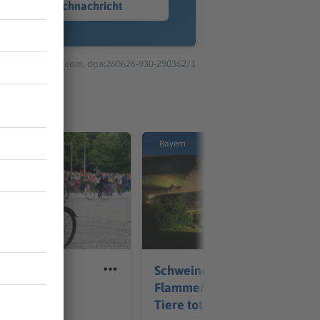
Sprachnachricht
© dpa-infocom, dpa:260626-930-290362/1
Bayern
m Amt –
Schweinestall in
ause zieht
Flammen – über 1.000
z
Tiere tot