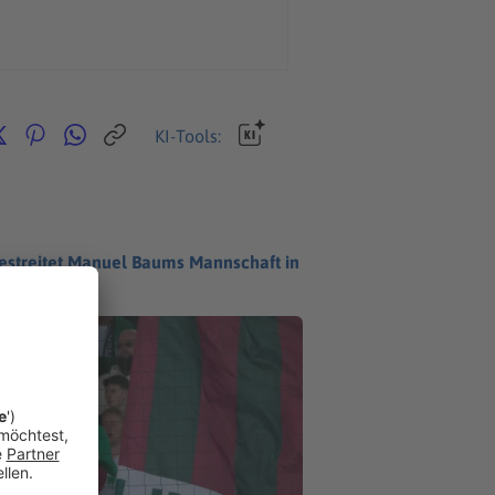
KI-Tools:
bestreitet Manuel Baums Mannschaft in