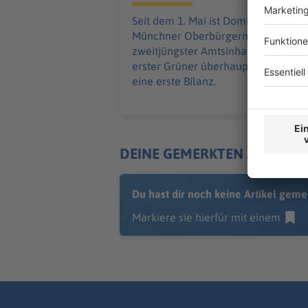
Seit dem 1. Mai ist Dominik Krause
Münchner Oberbürgermeister – als
zweitjüngster Amtsinhaber und als
erster Grüner überhaupt. Zeit für
eine erste Bilanz.
DEINE GEMERKTEN ARTIKEL
Du hast dir noch keine Artikel geme
Markiere sie hierfür mit einem