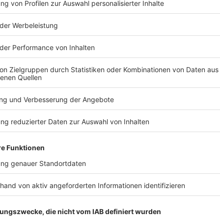
TERESSIEREN
Bayern
Bayern
Kartoffeln und Mais im
100 Tage i
Stress
Dominik Kr
erste Bilan