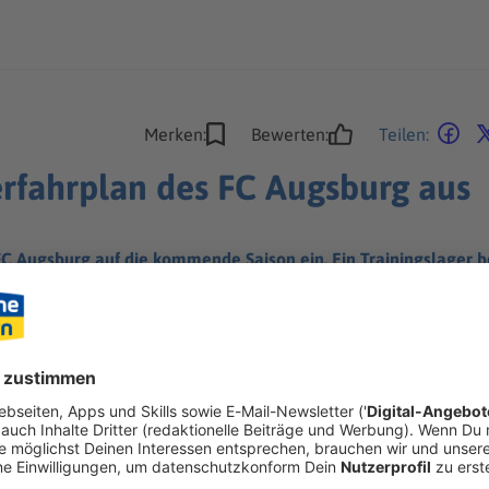
Merken:
Bewerten:
Teilen:
rfahrplan des FC Augsburg aus
 FC Augsburg auf die kommende Saison ein. Ein Trainingslager 