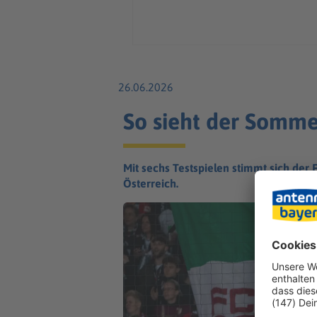
26.06.2026
So sieht der Somme
Mit sechs Testspielen stimmt sich der
Österreich.