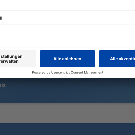
Das Getreide ist in Bayern meist
geerntet. Doch Kartoffeln und Mais
Seit dem 1. 
sind weitgehend noch auf den
Münchner Ob
Feldern. Was Trockenheit und Hitze
Zweitjüngste
für sie bedeutet.
Grüner überh
eine erste Bi
rkt