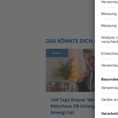
DAS KÖNNTE DICH AUCH IN
Bayern
100 Tage Krause: Was
Münchens OB bislang
bewegt hat