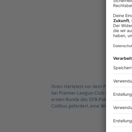
Ihren Härtetest vor dem Pflichtspielst
bei Premier-League-Club Leeds United 
ersten Runde des DFB-Pokals am 22. A
Cottbus gefordert, eine Woche darauf w