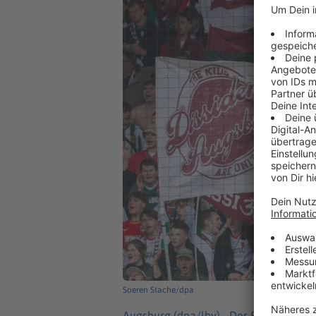
Soeren Stache/dpa
Augsburg (dpa/lby) -
Der FC Augsburg 