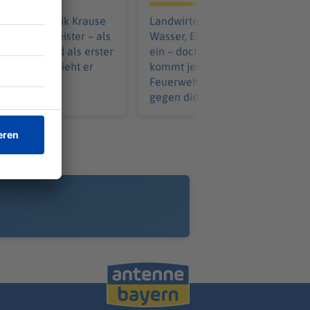
Mai ist Dominik Krause
Landwirte liefern mit Traktoren
erbürgermeister – als
Wasser, Einsatzkräfte reißen W
r im Amt und als erster
ein – doch für zahlreiche Schwe
aupt. Jetzt zieht er
kommt jede Hilfe zu spät. Die
lanz.
Feuerwehr kämpft über Stunden
gegen die Flammen an.