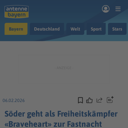
Zum Hauptinhalt springen
Bayern
Deutschland
Welt
Sport
Stars
rogramm
Musik & Radio
Podcasts
Nachrichten
Ratgeber
Kontakt
06.02.2026
Teilen
Söder geht als Freiheitskämpfer
«Braveheart» zur Fastnacht