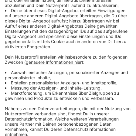
Immer auf dem Laufenden
bleiben!
Verpass' nichts mehr - mit unserem kostenlosen
ANTENNE BAYERN Newsletter. Ob Nachrichten,
Lifestyle oder unsere neuesten Aktionen - wir
informieren dich.
Zum Newsletter anmelden
Du möchtest uns etwas sagen?