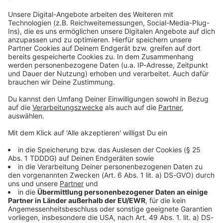
Studio Hotline
Kontaktformular
Sprachnachricht
© dpa-infocom, dpa:260206-930-653772/1
DAS KÖNNTE DICH AUCH INTERESSIEREN
Bayern