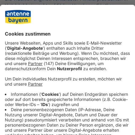
Veitshöchheim geht auf Söders Vorgänger Günther
Beckstein zurück. Söder selbst hatte bereits in zahlreichen
Verkleidungen teilgenommen, im vergangenen Jahr etwa
als Elvis Presley, zuvor auch als Trickfilmfigur Shrek, als
Punk mit Irokesen-Haarschnitt oder als Gandalf aus «Herr
der Ringe».