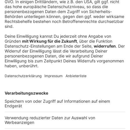
100 Tage Krause: Was Münchens OB bislang
bewegt hat
Seit dem 1. Mai ist Dominik Krause Münchner
Oberbürgermeister – als zweitjüngster Amtsinhaber
und als erster Grüner überhaupt. Zeit für eine erste
Bilanz.
DEINE GEMERKTEN ARTIKEL
Du hast dir noch keine Artikel gemerkt
Markiere sie hierfür mit einem