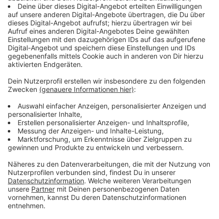
Immer auf dem Laufenden
bleiben!
Verpass' nichts mehr - mit unserem kostenlosen
ANTENNE BAYERN Newsletter. Ob Nachrichten,
Lifestyle oder unsere neuesten Aktionen - wir
informieren dich.
Zum Newsletter anmelden
Du möchtest uns etwas sagen?
Studio Hotline