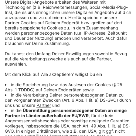
Kontaktformular
Sprachnachricht
© dpa-infocom, dpa:251231-930-482921/1
DAS KÖNNTE DICH AUCH INTERESSIEREN
Bayern