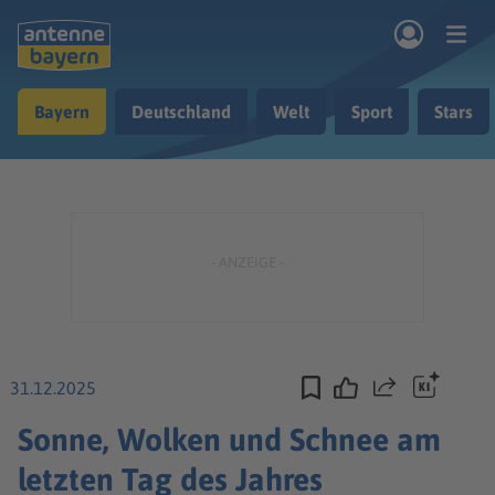
Zum Hauptinhalt springen
Bayern
Deutschland
Welt
Sport
Stars
rogramm
Musik & Radio
Podcasts
Nachrichten
Ratgeber
Kontakt
31.12.2025
Teilen
Sonne, Wolken und Schnee am
letzten Tag des Jahres