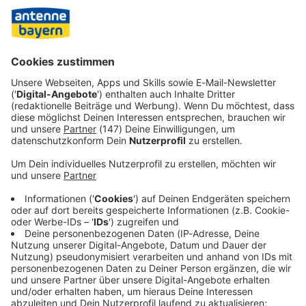
auf 0 bis plus 5 Grad. Es zieht Wind auf – und der bleibt:
Die kommenden Tage soll es windig und grau werden, so
der DWD. In den ersten Januartagen ist gebietsweise
weiterhin mit Schnee und Glätte zu rechnen.