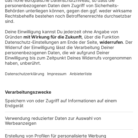
Ziel Aufstieg: 1. FC Nürnberg verlängert mit
drei Vorständen
Fußball-Zweitligist Nürnberg setzt auf Kontinuität:
Drei Vorstände bleiben an Bord, um den Weg Richtung
Bundesliga weiterzugehen.
DEINE GEMERKTEN ARTIKEL
Du hast dir noch keine Artikel gemerkt
Markiere sie hierfür mit einem