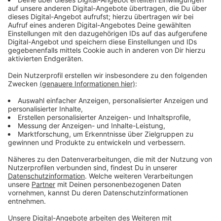
Immer auf dem Laufenden
bleiben!
Verpass' nichts mehr - mit unserem kostenlosen
ANTENNE BAYERN Newsletter. Ob Nachrichten,
Lifestyle oder unsere neuesten Aktionen - wir
informieren dich.
Zum Newsletter anmelden
Du möchtest uns etwas sagen?
Studio Hotline