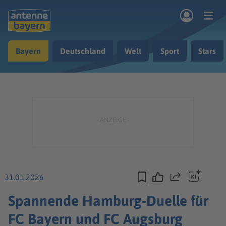
Zum Hauptinhalt springen
Bayern
Deutschland
Welt
Sport
Stars
rogramm
Musik & Radio
Podcasts
Nachrichten
Ratgeber
Kontakt
31.01.2026
Teilen
Spannende Hamburg-Duelle für
FC Bayern und FC Augsburg