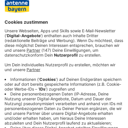
Uhr) gegen den FC St. Pauli darum, nach dem
Überraschungserfolg in München einen Heimsieg
nachzulegen. Im Abstiegskampf würde der FCA im
Erfolgsfall den Vorsprung auf den Tabellenvorletzten aus
Hamburg von fünf auf acht Punkte ausbauen.