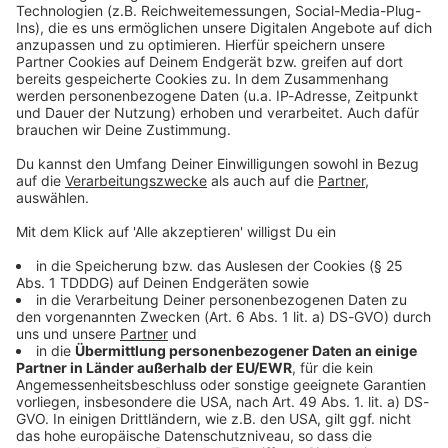
Kontaktformular
Sprachnachricht
© dpa-infocom, dpa:260131-930-622591/1
DAS KÖNNTE DICH AUCH INTERESSIEREN
Bayern