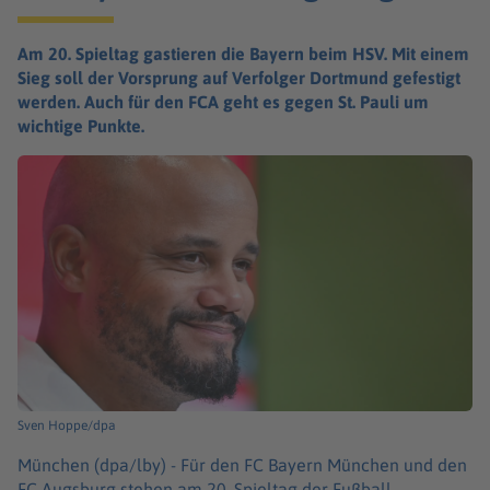
Am 20. Spieltag gastieren die Bayern beim HSV. Mit einem
Sieg soll der Vorsprung auf Verfolger Dortmund gefestigt
werden. Auch für den FCA geht es gegen St. Pauli um
wichtige Punkte.
Sven Hoppe/dpa
München (dpa/lby) -
Für den FC Bayern München und den
FC Augsburg stehen am 20. Spieltag der Fußball-