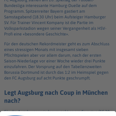
Bundesliga interessante Hamburg-Duelle auf dem
Programm. Spitzenreiter Bayern gastiert am
Samstagabend (18.30 Uhr) beim Aufsteiger Hamburger
SV. Für Trainer Vincent Kompany ist die Partie im
Volksparkstadion wegen seiner Vergangenheit als HSV-
Profi eine «besondere Geschichte».
Für den deutschen Rekordmeister geht es zum Abschluss
eines stressigen Monats mit insgesamt sieben
Pflichtspielen aber vor allem darum, nach der ersten
Saison-Niederlage vor einer Woche wieder drei Punkte
einzufahren. Der Vorsprung auf den Tabellenzweiten
Borussia Dortmund ist durch das 1:2 im Heimspiel gegen
den FC Augsburg auf acht Punkte geschrumpft.
Legt Augsburg nach Coup in München
nach?
Für die Augsburger wiederum geht es am Samstag (15.30