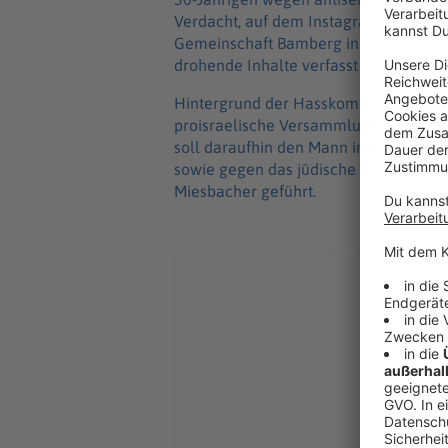
Verdacht, auf dem Instagram-Kanal ei
Gemeinschaft Bamberg in judenfeindl
drohende Inhalte verfasst zu haben, tei
Hintergrund der Hasskommentare war 
proisraelische Versammlung am verg
soll daraufhin den Mann in Kommentar
sowie gegen das jüdische Volk gehetzt
Miesbacher geführt.