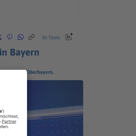
KI-Tools:
 in Bayern
Polizei nach Oberbayern.