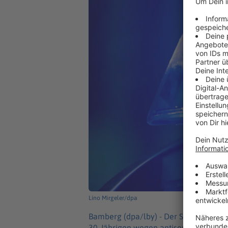
Lino Mirgeler/dpa
Bamberg (dpa/lby) -
Der Staatsschutz 
30-Jährigen wegen antisemitischer In