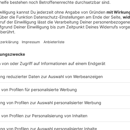
Ne
od