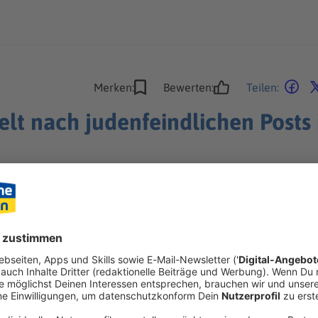
Merken:
Bewerten:
Teilen:
elt nach judenfeindlichen Posts
 sich judenfeindliche Kommentare. Digitale Spuren führen die 