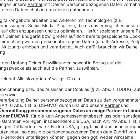
nes Vorstandsmitglieds der deutsch‑israelischen
icher Gesinnung verhetzende, beleidigende und
lte die Polizei mit.
demnach ein Post des Vorstandsmitglieds über eine
angenen Wochenende in Bamberg. Der Verdächtige
en und direkten Nachrichten mehrfach beleidigt
 haben. Digitale Spuren hätten die Polizei zu dem
V