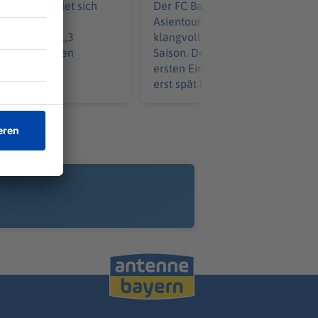
August befindet sich
Der FC Bayern gewinnt auf der
 kollektiven
Asientour seinen bislang
sch. Um die 1,3
klangvollsten Test vor der neue
esucher werden
Saison. Der Kapitän rückt beim
ersten Einsatz in der Vorbereitu
erst spät in den Fokus.