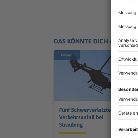
DAS KÖNNTE DICH AUCH IN
Bayern
Fünf Schwerverletzte bei
Verkehrsunfall bei
Straubing