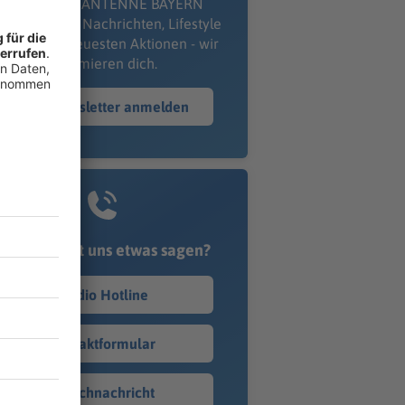
kostenlosen ANTENNE BAYERN
wsletter. Ob Nachrichten, Lifestyle
er unsere neuesten Aktionen - wir
informieren dich.
Zum Newsletter anmelden
Du möchtest uns etwas sagen?
Studio Hotline
Kontaktformular
Sprachnachricht