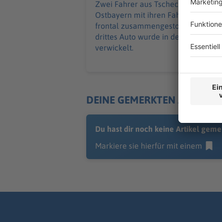
Zwei Fahrer aus Tschechien sind in
Ostbayern mit ihren Fahrzeugen
frontal zusammengestoßen. Ein
drittes Auto wurde in den Unfall
verwickelt.
DEINE GEMERKTEN ARTIKEL
Du hast dir noch keine Artikel geme
Markiere sie hierfür mit einem