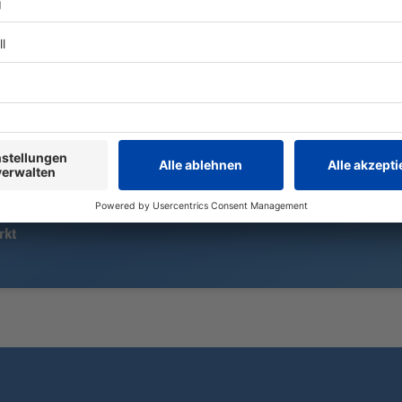
171 bayerische Kommunen
Bis zum 17. 
bestellen gemeinsam - und sparen
Straubing im
so 100.000 pro Löschfahrzeug.
Volksfestrau
Weitere Einsparungen in der
Millionen B
Bürokratie kommen hinzu.
erwartet.
rkt