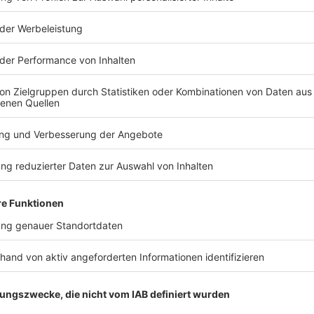
TERESSIEREN
Bayern
Bayern
Sammelbestellung für
Fünfte Jahr
Feuerwehrautos soll
Straubing:
Millionen sparen
Gäubodenvo
gestartet