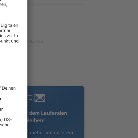
Immer auf dem Laufenden
bleiben!
erpass' nichts mehr - mit unserem