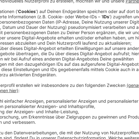
der Kriminalpolizei Bamberg ermittelt gegen einen
halte im Netz. Der Mann aus Miesbach stehe im