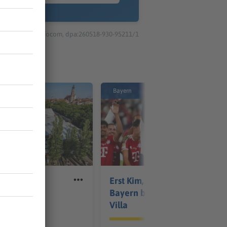
© dpa-infocom, dpa:260518-930-95211/1
Bayern
eszeit in
Erst Kim, dann Díaz: FC
Bayern besiegt Aston
lksfest
Villa