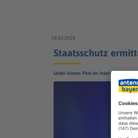
18.05.2026
Staatsschutz ermitt
Unter einem Post im Internet sammeln