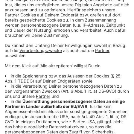
Kontaktformular
Sprachnachricht
© dpa-infocom, dpa:260522-930-113786/1
DAS KÖNNTE DICH AUCH INTERESSIEREN
Bayern