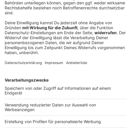
54 Menschen ertrinken in Bayern
See, Fluss, Freibad – gerade in Hitzephasen ist eine
Abkühlung dort gefragt. Doch Gewässer bergen
Gefahren.
DEINE GEMERKTEN ARTIKEL
Du hast dir noch keine Artikel gemerkt
Markiere sie hierfür mit einem