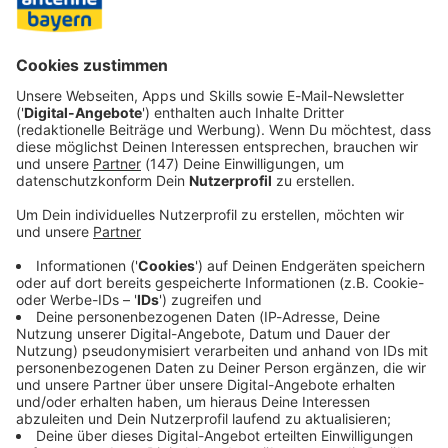
aus der damaligen Tschechoslowakei vertrieben. Die
meisten fanden in Deutschland eine neue Heimat, nur ein
kleiner Teil ging nach Österreich. Bayern übernahm 1954
offiziell die Schirmherrschaft über die Volksgruppe.