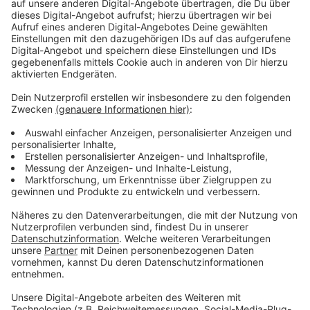
Immer auf dem Laufenden
bleiben!
Verpass' nichts mehr - mit unserem kostenlosen
ANTENNE BAYERN Newsletter. Ob Nachrichten,
Lifestyle oder unsere neuesten Aktionen - wir
informieren dich.
Zum Newsletter anmelden
Du möchtest uns etwas sagen?
Studio Hotline