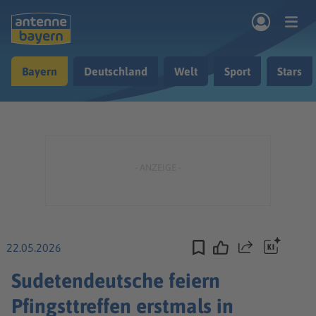
Zum Hauptinhalt springen
Bayern
Deutschland
Welt
Sport
Stars
rogramm
Musik & Radio
Podcasts
Nachrichten
Ratgeber
Kontakt
22.05.2026
Teilen
Sudetendeutsche feiern
Pfingsttreffen erstmals in