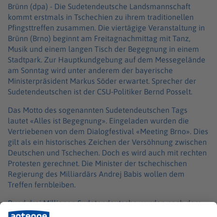
Brünn (dpa) -
Die Sudetendeutsche Landsmannschaft
kommt erstmals in Tschechien zu ihrem traditionellen
Pfingsttreffen zusammen. Die viertägige Veranstaltung in
Brünn (Brno) beginnt am Freitagnachmittag mit Tanz,
Musik und einem langen Tisch der Begegnung in einem
Stadtpark. Zur Hauptkundgebung auf dem Messegelände
am Sonntag wird unter anderem der bayerische
Ministerpräsident Markus Söder erwartet. Sprecher der
Sudetendeutschen ist der CSU-Politiker Bernd Posselt.
Das Motto des sogenannten Sudetendeutschen Tags
lautet «Alles ist Begegnung». Eingeladen wurden die
Vertriebenen von dem Dialogfestival «Meeting Brno». Dies
gilt als ein historisches Zeichen der Versöhnung zwischen
Deutschen und Tschechen. Doch es wird auch mit rechten
Protesten gerechnet. Die Minister der tschechischen
Regierung des Milliardärs Andrej Babis wollen dem
Treffen fernbleiben.
Rund drei Millionen Sudetendeutsche wurden nach dem
Zweiten Weltkrieg und den Schrecken der Nazi-Besatzung