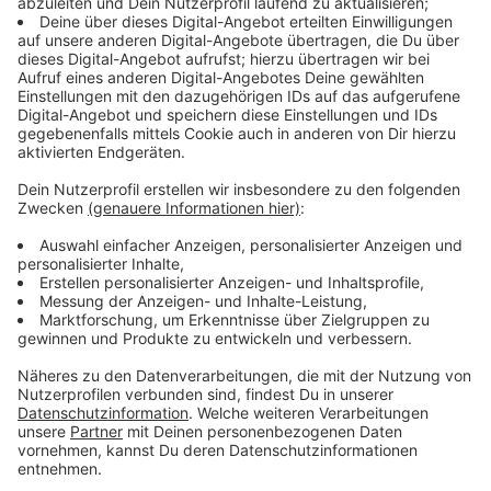
Immer auf dem Laufenden
bleiben!
Verpass' nichts mehr - mit unserem kostenlosen
ANTENNE BAYERN Newsletter. Ob Nachrichten,
Lifestyle oder unsere neuesten Aktionen - wir
informieren dich.
Zum Newsletter anmelden
Du möchtest uns etwas sagen?