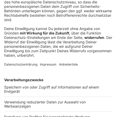
Autofahrer rast der Polizei davon - bis an
einen Baum
Mit deutlich überhöhter Geschwindigkeit und
riskanten Überholmanövern flüchtet ein 24-Jähriger
vor der Polizei. Die Verfolgungsfahrt endet an einem
Baum. Die Ermittler bitten Zeugen um Hinweise.
DEINE GEMERKTEN ARTIKEL
Du hast dir noch keine Artikel gemerkt
Markiere sie hierfür mit einem