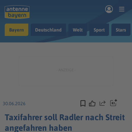
Zum Hauptinhalt springen
Bayern
Deutschland
Welt
Sport
Stars
rogramm
Musik & Radio
Podcasts
Nachrichten
Ratgeber
Kontakt
30.06.2026
Teilen
Taxifahrer soll Radler nach Streit
angefahren haben