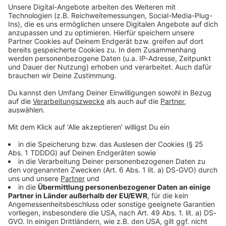
Studio Hotline
Kontaktformular
Sprachnachricht
© dpa-infocom, dpa:260630-930-311076/4
DAS KÖNNTE DICH AUCH INTERESSIEREN
Bayern