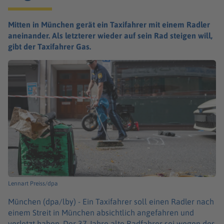
Mitten in München gerät ein Taxifahrer mit einem Radler
aneinander. Als letzterer wieder auf sein Rad steigen will,
gibt der Taxifahrer Gas.
Lennart Preiss/dpa
München (dpa/lby) -
Ein Taxifahrer soll einen Radler nach
einem Streit in München absichtlich angefahren und
verletzt haben. Der 37 Jahre alte Radfahrer sei wegen des