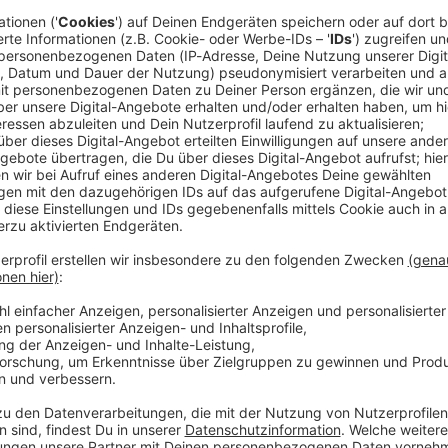
aute stundenlang ausgesagt - und Reue gezeigt. «Ich
-Jährige bei ihrer detaillierten Zeugenaussage vor
abe ihre Verurteilung von 2018 inzwischen in vollem
ine Weile gedauert.
r NSU-Terroristin seit ihrer Verurteilung zu
be sie angefangen, ihre Schuld einzusehen, sagte
os - neben ihr gehörten Uwe Böhnhardt und Uwe
schlimm betrachtet.
en habe sie erst durch die Aussagen bei Gericht
t mehr arbeiten können. «Natürlich macht das was
 und Angehörigen habe sie keinen Kontakt
griffig empfinden», sagte Zschäpe.