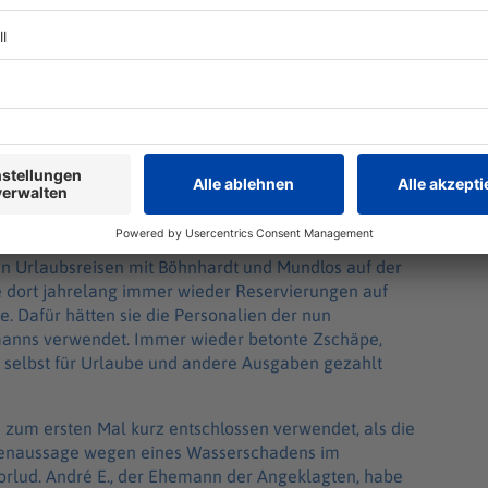
eisen nach Fehmarn
 Urlaubsreisen mit Böhnhardt und Mundlos auf der
be dort jahrelang immer wieder Reservierungen auf
. Dafür hätten sie die Personalien der nun
manns verwendet. Immer wieder betonte Zschäpe,
 selbst für Urlaube und andere Ausgaben gezahlt
e zum ersten Mal kurz entschlossen verwendet, als die
ugenaussage wegen eines Wasserschadens im
rlud. André E., der Ehemann der Angeklagten, habe