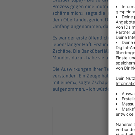
Prozess gegen eine mutmaßliche Vertr
schäme mich», sagte die inzwischen 50
dem Oberlandesgericht Dresden. Sie h
Umfang angenommen, das habe aber e
Es war der erste öffentliche Auftritt de
lebenslanger Haft. Erst im Prozess ha
Zschäpe. Die Banküberfälle ihres Tri
Mundlos dazu - habe sie als weniger 
Die Auswirkungen ihrer Taten auf Zeug
verstanden. Ein Zeuge habe etwa nich
mit einem», sagte Zschäpe. Zu Opfern
aufgenommen. «Ich würde das als über