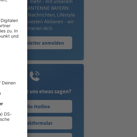
erpass' nichts mehr - mit unserem
kostenlosen ANTENNE BAYERN
wsletter. Ob Nachrichten, Lifestyle
er unsere neuesten Aktionen - wir
informieren dich.
Zum Newsletter anmelden
Du möchtest uns etwas sagen?
Studio Hotline
Kontaktformular