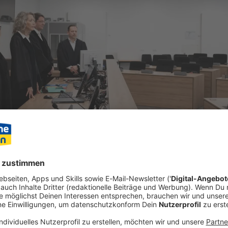
rroristin Beate Zschäpe hat als Zeugin in einem