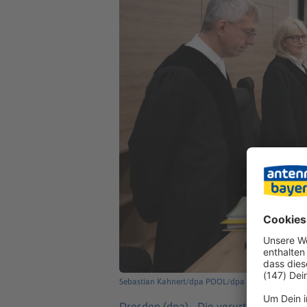
Sebastian Kahnert/dpa POOL/dpa
Dresden (dpa) -
Die verurteilte NSU-Te