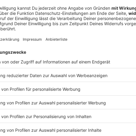
on den rassistisch motivierten Morden des NSU gewusst
8 zu zweieinhalb Jahren Haft verurteilt.
lagebank» - Richterin unterbricht