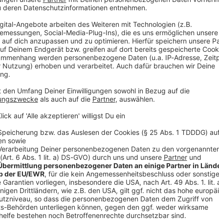
V
Ne
od
herin
e Terroristin in der JVA Chemnitz. Zschäpe berichtete,
herin zu absolvieren. Diese habe sie vor anderthalb
noch bis Ende 2026 dauern.
gten Susann E. wirft die Bundesanwaltschaft vor, die
Untergrund» (NSU) unterstützt zu haben. Sie soll
ihre Personalien zur Verfügung gestellt haben.
n eines Wohnmobils beteiligt, das der NSU am 4.
fall in Eisenach verwendete.