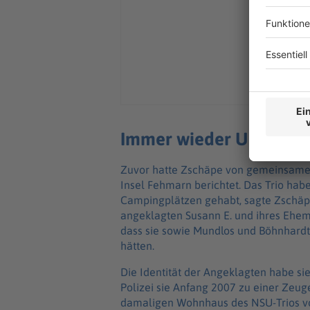
Immer wieder Urlaubsr
Zuvor hatte Zschäpe von gemeinsamen
Insel Fehmarn berichtet. Das Trio ha
Campingplätzen gehabt, sagte Zschäpe
angeklagten Susann E. und ihres Ehe
dass sie sowie Mundlos und Böhnhardt
hätten.
Die Identität der Angeklagten habe si
Polizei sie Anfang 2007 zu einer Ze
damaligen Wohnhaus des NSU-Trios vo