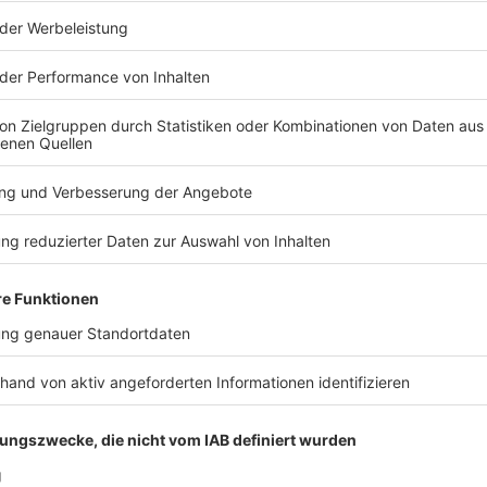
e am Morgen in Handschellen in den
geführt. Im Zeugenstand hatte da bereits ihr Anwalt
terin Simone Herberger leitete die Befragung mit
 sie auf das Verhältnis zur Angeklagten einging.
h Zschäpe über die Fragen der Richterin. «Ich fühle
sch wie bei einer Zeugenaussage», sagte sie. «Ich
klagebank.» Herberger betonte daraufhin, wie bereits
s Zschäpe als einziges überlebendes NSU-Mitglied
n Ihnen die Beantwortung dieser Fragen nicht
nger Zeit geben, sich damit auseinanderzusetzen.
 unterbrach Herberger die Sitzung. Erst nach 40
 ihre Aussage fort.