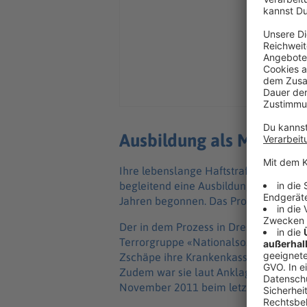
Ausbildung als Modenä
Ihre lebenslange Haftstrafe verbüßt di
begleitend eine Ausbildung zur Modenä
Jahren begonnen. Das Programm soll 
Der in dem Prozess in Dresden angekla
Terrorgruppe «Nationalsozialistischer 
Zschäpe ihre Krankenkassenkarte und 
Zudem war sie laut Anklage am Abhole
November 2011 beim letzten Raubüber