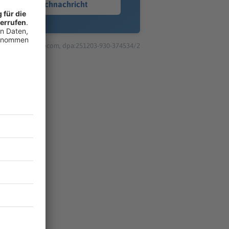
Sprachnachricht
© dpa-infocom, dpa:251203-930-374534/2