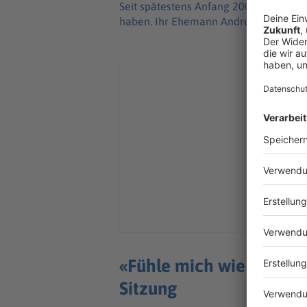
Seit spätestens Anfang 2007 soll E. v
haben. Ihr Ehemann André E. wurde 201
«Fühle mich wie auf Ank
Sitzung