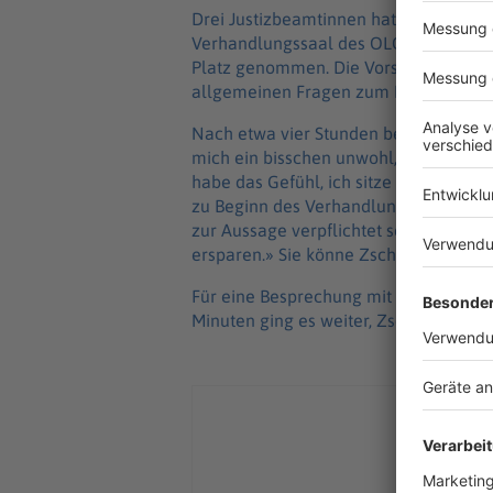
Drei Justizbeamtinnen hatten Zschäp
Verhandlungssaal des OLG in Dresden 
Platz genommen. Die Vorsitzende Rich
allgemeinen Fragen zum NSU ein, bevor
Nach etwa vier Stunden beschwerte sic
mich ein bisschen unwohl, nicht klassi
habe das Gefühl, ich sitze auf der An
zu Beginn des Verhandlungstages, das
zur Aussage verpflichtet sei. «Ich kan
ersparen.» Sie könne Zschäpe aber lä
Für eine Besprechung mit ihrem Anwalt
Minuten ging es weiter, Zschäpe setzte