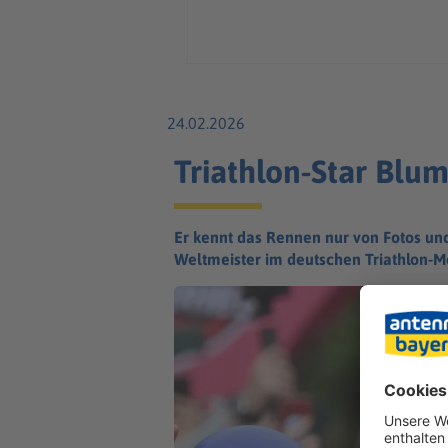
24.02.2026
Triathlon-Star Blum
Er kennt das Rennen nur von Fotos un
Weltmeister im deutschen Triathlon-Me