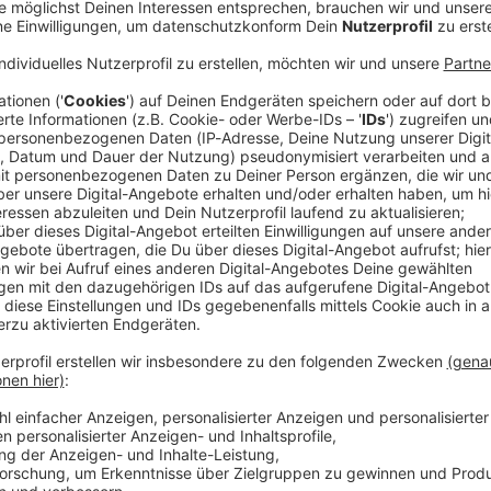
athlon-Olympiasieger der Spiele von Tokio, ehemaliger