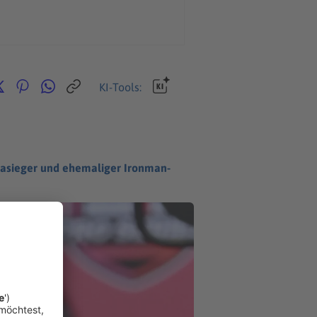
KI-Tools:
piasieger und ehemaliger Ironman-