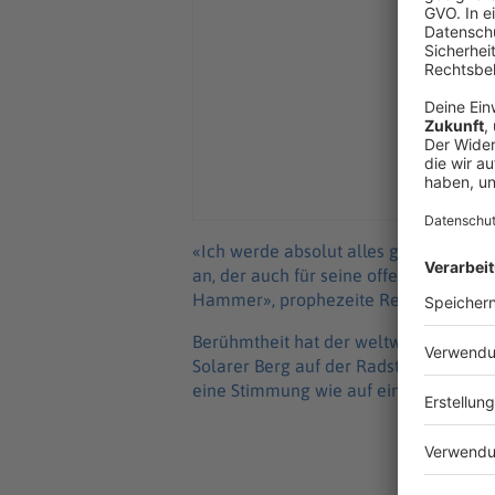
«Ich werde absolut alles geben, um 
an, der auch für seine offensiv-aggres
Hammer», prophezeite Renndirektor Fe
Berühmtheit hat der weltweit größte 
Solarer Berg auf der Radstrecke erla
eine Stimmung wie auf einer Bergetap