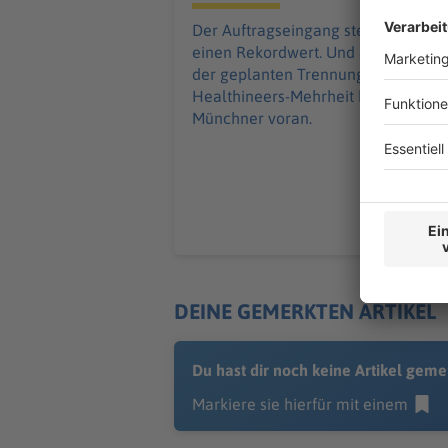
Der Auftragseingang steigt auf
einen Rekordwert. Und auch bei
der geplanten Trennung von der
Healthineers-Mehrheit kommen die
Münchner voran.
DEINE GEMERKTEN ARTIKEL
Du hast dir noch keine Artikel geme
Markiere sie hierfür mit einem