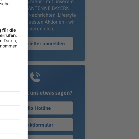
erpass' nichts mehr - mit unserem
kostenlosen ANTENNE BAYERN
wsletter. Ob Nachrichten, Lifestyle
er unsere neuesten Aktionen - wir
informieren dich.
Zum Newsletter anmelden
Du möchtest uns etwas sagen?
Studio Hotline
Kontaktformular