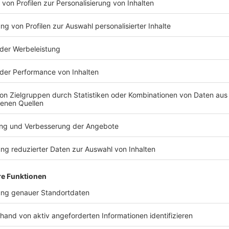
TERESSIEREN
Bayern
Bayern
ELAB 2040-Studie: Bis zu
Auto donne
150.000 Jobs in der
Bahnlinie -
bayerischen
Schwerstve