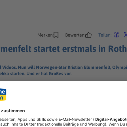
Merken:
Bewerten:
Teilen:
menfelt startet erstmals in Roth
d Videos. Nun will Norwegen-Star Kristian Blummenfelt, Olym
kka starten. Und er hat Großes vor.