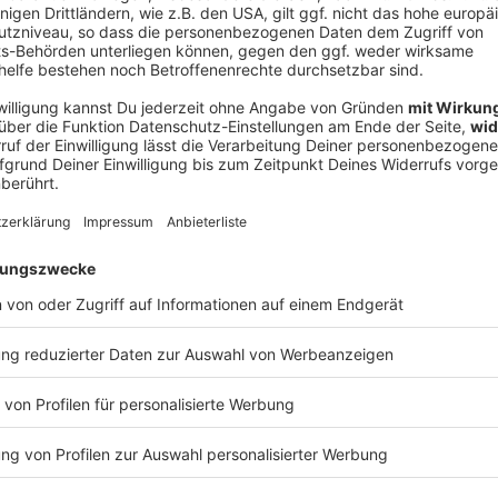
V
Ne
od
das Rennen zu gewinnen», kündigte Blummenfelt nun
sive Rennstrategie bekannt ist. «Das wird der
lix Walchshöfer.
Triathlon auch wegen des legendären Abschnitts
ngt. Tausende Zuschauer sorgen an dem Anstieg für
pe der Tour de France.