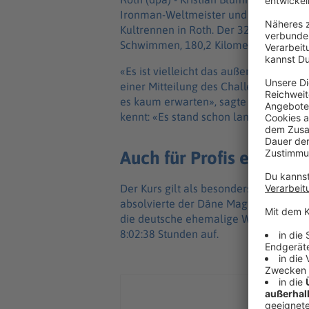
Ironman-Weltmeister und zweimaliger 
Kultrennen in Roth. Der 32 Jahre alte 
Schwimmen, 180,2 Kilometer Radfahren
«Es ist vielleicht das außergewöhnlichs
einer Mitteilung des Challenge Roth. 
es kaum erwarten», sagte Blummenfelt
kennt: «Es stand schon lange auf meine
Auch für Profis einzigar
Der Kurs gilt als besonders schnell un
absolvierte der Däne Magnus Ditlev di
die deutsche ehemalige Weltklasse-Tri
8:02:38 Stunden auf.