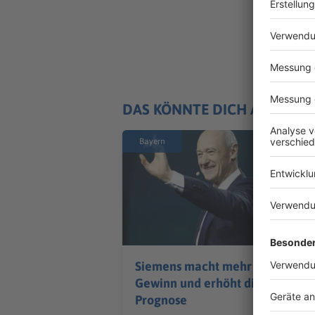
DAS KÖNNTE DICH AUCH IN
Bayern
Siemens macht mehr
Gewinn und erhöht die
Prognose