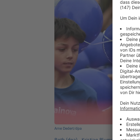
Arne Dedert/dpa
Roth (dpa) -
Kristian Blummenfelt, Tri