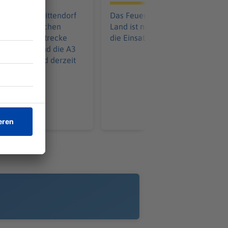
weiter
Unfall bei Nittendorf
Das Feuer im Berchtesgadener
im morgendlichen
Land ist noch nicht gelöscht. Wa
r: Die Bahnstrecke
die Einsatzkräfte nun überlegen.
gensburg und die A3
Nürnberg sind derzeit