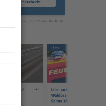
Sprachnachricht
© dpa-infocom, dpa:260224-930-728380/1
Bayern
rt von A3 auf
Löscharbeiten nach
 drei
Waldbrand bei
rletzte
Schneizlreuth gehen