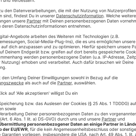
-Europameister, gibt seine Premiere beim deutschen
Norweger hat seinen Start über die 3,8 Kilometer
 und 42,2 Kilometer Laufen am 5. Juli angekündigt.
te Rennen, das es in diesem Sport gibt», sagte er in
Er habe schon immer dort antreten wollen. «Ich kann
, der das Rennen bisher nur von Fotos und Videos
r Liste.»
tiges Gänsehaut-Erlebnis
d als perfekter Ort für Weltbestzeiten. 2024
e Strecke in 7:23:24 Stunden. Im selben Rennen stellte
athletin Anne Haug ebenfalls eine Weltbestzeit in