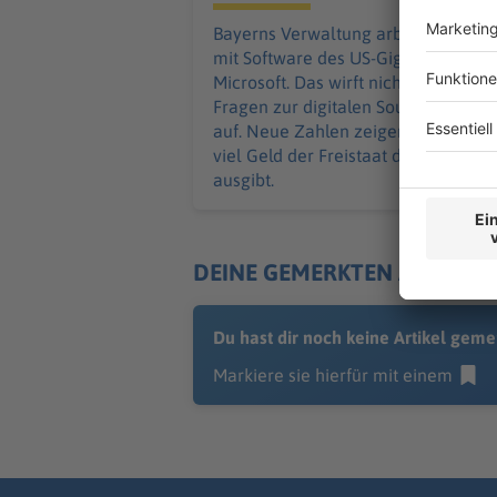
Bayerns Verwaltung arbeitet meist
mit Software des US-Giganten
Microsoft. Das wirft nicht nur
Fragen zur digitalen Souveränität
auf. Neue Zahlen zeigen auch, wie
viel Geld der Freistaat dafür
ausgibt.
DEINE GEMERKTEN ARTIKEL
Du hast dir noch keine Artikel geme
Markiere sie hierfür mit einem