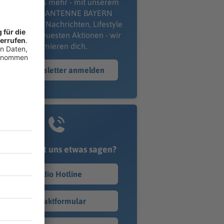
erpass' nichts mehr - mit unserem
kostenlosen ANTENNE BAYERN
wsletter. Ob Nachrichten, Lifestyle
er unsere neuesten Aktionen - wir
informieren dich.
Zum Newsletter anmelden
Du möchtest uns etwas sagen?
Studio Hotline
Kontaktformular