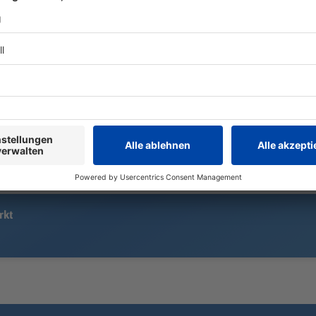
Bei der Attacke in der bayerischen
Nach einem 
Landeshauptstadt waren eine
200 Einsatz
Mutter und ihre kleine Tochter
nach einer F
getötet worden. Nun wird das
großen Sucha
Gericht sein Urteil sprechen.
rkt