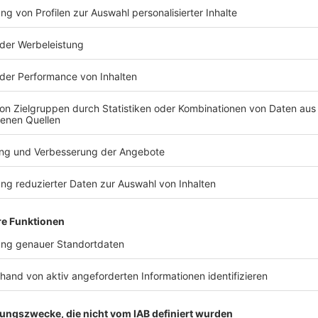
TERESSIEREN
Bayern
Bayern
Urteil im Mordprozess
Hohe Welle
nach Auto-Anschlag auf
Bodensee - 
Demo erwartet
Motorboot