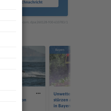
Sprachnachricht
© dpa-infocom, dpa:260128-930-610783/1
Bayern
n auf
Unwetter: Bäume
Frau fällt von
stürzen auf Autobahnen
in Bayern