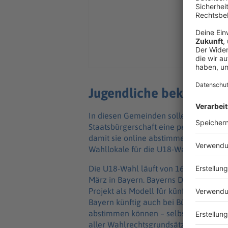
Jugendliche bekommen
In diesen Gemeinden sollen alle 14- b
Staatsbürgerschaft eine persönliche
damit sie online abstimmen können. I
Wahllokale für die U18-Wahl geben,
Die U18-Wahl läuft von 16. bis 27. Fe
März in Bayern. Bayerns Digitalministe
Projekt als Modell für künftige Abstim
Bayern künftig auch bei Bürgerbegeh
abstimmen können – selbstverständli
aller Wahlrechtsgrundsätze.»