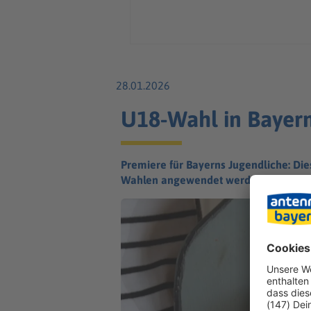
28.01.2026
U18-Wahl in Bayern
Premiere für Bayerns Jugendliche: Die
Wahlen angewendet werden könnte.