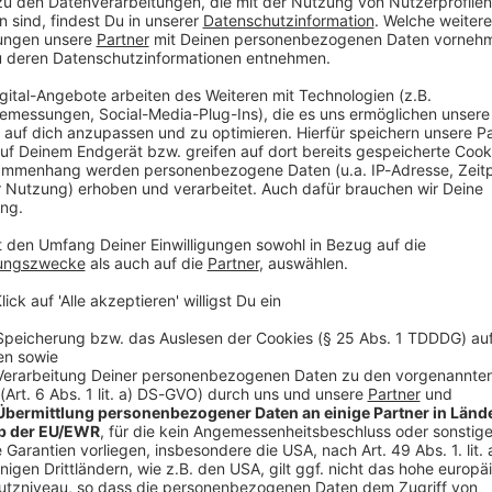
mmunalwahlen online bei der U18-Wahl mitmachen.
Vorfeld von Wahlen auf Bundes- oder Landesebene
an die Politik heranführen. Seit den 1990er Jahren gibt
lte, sei die U18-Kommunalwahl 2026 ein bundesweites
onsten soll es aber auch heuer klassische, analoge
 geben.
 Regensburg noch in Augsburg, Dasing, Donauwörth,
ichstadt, Pegnitz, Tutzing und Zeitlarn stattfinden.
ermeister beziehungsweise Bürgermeisterinnen sowie