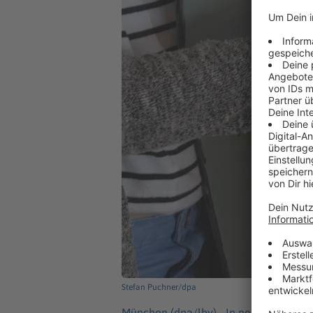
Stefan Puchner/dpa
München (dpa/lby) -
In neun Gemeind