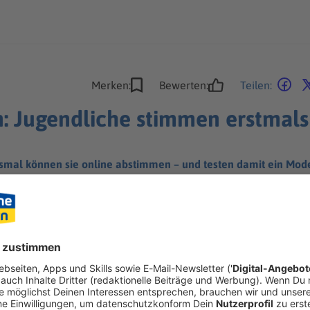
Merken:
Bewerten:
Teilen:
: Jugendliche stimmen erstmals
smal können sie online abstimmen – und testen damit ein Mode