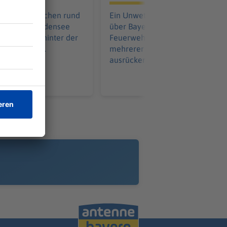
Unwetter suchen rund
Ein Unwetter ist am späten Abe
kräfte den Bodensee
über Bayern gezogen. Die
rau ab. Was hinter der
Feuerwehr musste wegen
ktion steckt.
mehrerer umgestürzter Bäume
ausrücken.