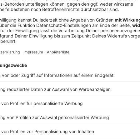
V
Ne
od
 Wahlbenachrichtigungen
is 17-Jährigen mit deutscher oder einer anderen EU-
 Wahlbenachrichtigung von den Kommunen erhalten,
n den Pilotorten wird es dafür keine herkömmlichen
 um Doppelabstimmungen zu vermeiden.
bruar, die eigentliche Kommunalwahl ist dann am 8.
r Fabian Mehring (Freie Wähler) sieht das Online-
mungen: «Meine Vision ist, dass die Menschen in
ren oder den Kommunal- und Landtagswahlen digital
ch auf höchstem Sicherheitsniveau und unter Wahrung