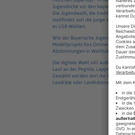
Jugendliche vor den bayerischen Ko
Die Jugendwahl, die traditionell im 
stattfindet, soll die junge Generation 
es U18-Wahlen.
Wie der Bayerische Jugendring mittei
Modellprojekt fürs Online-Voting. Ans
Abstimmungen in Wahllokalen vor Ort
Die digitale Wahl soll außer im Kreis
Lauf an der Pegnitz, Lappersdorf, Mellr
Gewählt werden dort die Ersten Bürg
Landräte oder Landrätinnen.