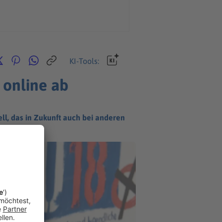
KI-Tools:
 online ab
ll, das in Zukunft auch bei anderen