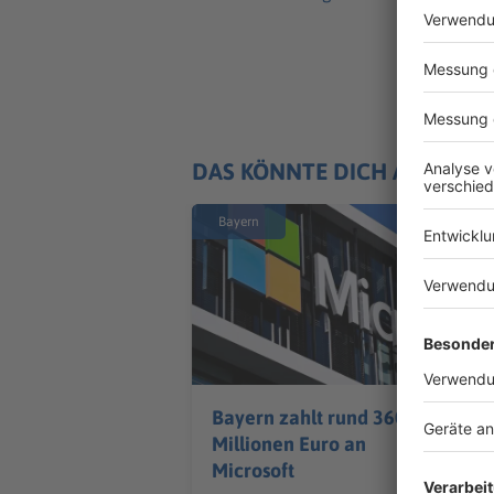
DAS KÖNNTE DICH AUCH IN
Bayern
Bayern zahlt rund 360
Millionen Euro an
Microsoft