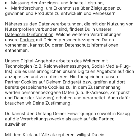
Zum Newsletter anmelden
Du möchtest uns etwas sagen?
Studio Hotline
Kontaktformular
Sprachnachricht
© dpa-infocom, dpa:260601-930-158075/1