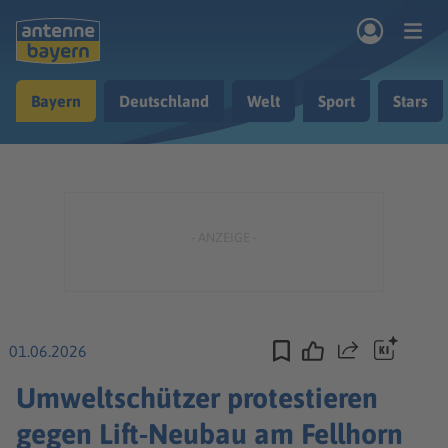
Zum Hauptinhalt springen
Bayern
Deutschland
Welt
Sport
Stars
rogramm
Musik & Radio
Podcasts
Nachrichten
Ratgeber
Kontakt
01.06.2026
Teilen
Umweltschützer protestieren
gegen Lift-Neubau am Fellhorn