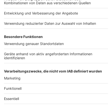
Jobs
Studio-Hotline
Presse
Verkehrs-Hotline
Werben
Archiv
ANTENNE BAYERN GROUP
Stiftung ANTENNE BAYERN
hilft
Teilnahmebedingungen
Grounding Page ANTENNE
BAYERN
Datenschutz­erklärung
Cookie- und Drittanbieter-