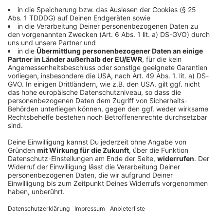
DAS KÖNNTE DICH AUCH INTERESSIEREN
Bayern
Schweinestall brennt – alle 1.600 Schweine
tot
Feueralarm im Landkreis Aichach-Friedberg: Ein Stall
mit Schweinen brennt. Die Tiere können nicht mehr
gerettet werden.