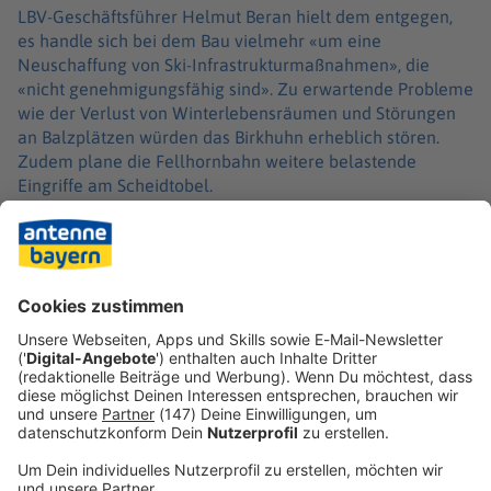
LBV-Geschäftsführer Helmut Beran hielt dem entgegen,
es handle sich bei dem Bau vielmehr «um eine
Neuschaffung von Ski-Infrastrukturmaßnahmen», die
«nicht genehmigungsfähig sind». Zu erwartende Probleme
wie der Verlust von Winterlebensräumen und Störungen
an Balzplätzen würden das Birkhuhn erheblich stören.
Zudem plane die Fellhornbahn weitere belastende
Eingriffe am Scheidtobel.
Der Verzicht auf die Verträglichkeitsprüfung hatte auch
für Kritik durch den Bund Naturschutz in Bayern gesorgt.
Hintergrund ist, dass es das erste Projekt im Freistaat ist,
das aufgrund des im Sommer in Kraft getretenen dritten
bayerischen Modernisierungsgesetzes vereinfacht
geplant werden kann.