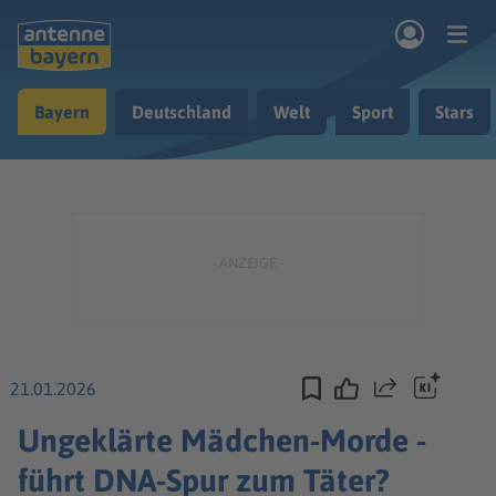
Zum Hauptinhalt springen
Bayern
Deutschland
Welt
Sport
Stars
rogramm
Musik & Radio
Podcasts
Nachrichten
Ratgeber
Kontakt
21.01.2026
Teilen
Ungeklärte Mädchen-Morde -
führt DNA-Spur zum Täter?