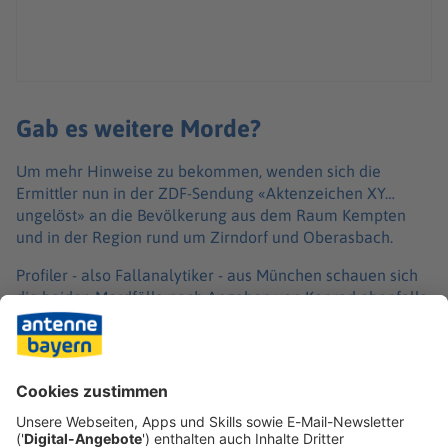
Gab es weitere Morde?
Um mehr Hinweise zu bekommen, wenden sich die
Ermittler nun in der ZDF-Sendung «Aktenzeichen XY…
ungelöst» an die Bevölkerung aus dem Raum Kempten
und in der Region rund um Zirndorf und Oberasbach.
Profiler - also Fallanalytiker - aus München schauen sich
die beiden Mordfälle nach Angaben von Konrad ebenfalls
genau an und vergleichen diese mit anderen Fällen aus
den Datenbanken. Dabei analysieren sie unter anderem,
wie der Täter bei den Morden vorging und wie er seine
Opfer auswählte. Möglicherweise gebe es
Überschneidungen mit weiteren Taten, sagte Konrad.