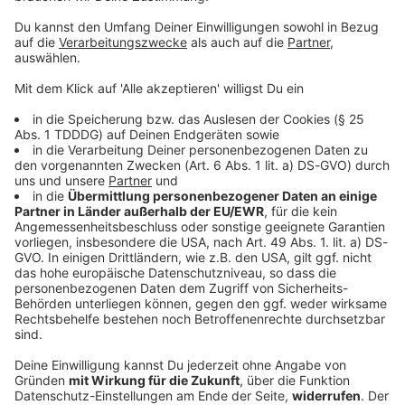
© dpa-infocom, dpa:260121-930-573776/1
DAS KÖNNTE DICH AUCH INTERESSIEREN
Bayern
Verfassungsschutz beobachtet AfD-
Abgeordneten Nolte