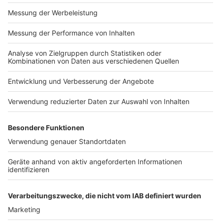
Impressum
Newsletter
Nutzungsbedingungen
Kontakt
Jobs
Studio-Hotline
Presse
Verkehrs-Hotline
Werben
Archiv
ANTENNE BAYERN GROUP
Stiftung ANTENNE BAYERN
hilft
Teilnahmebedingungen