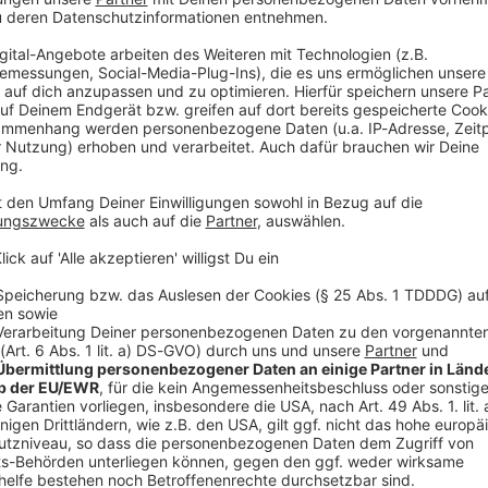
V
Ne
od
zufolge von den Gewittern betroffen: Bereits am
bei Rattelsdorf mehrere Bäume auf die Bundesstraße
omplett gesperrt, während Einsatzkräfte die Fahrbahn
etter deutliche Spuren. Ein etwa 15 Meter hoher
sten der Stadt aus der Erde gerissen und fiel auf
 wurde auf rund 25.000 Euro geschätzt. In einem
llener Baum zwei Fahrzeuge. Polizei und Feuerwehr
ten Gartenhütte und eines vom Balkon gewehten