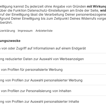
 bisherigen Erkenntnissen niemand.
 Tiefe und trifft Ehepaar
ms Niederbayern gab es einem Polizeisprecher zufolge
ätze von Samstagnachmittag bis -abend –
 und Passau. Demnach stürzten Äste ab,
n waren zeitweise überflutet.