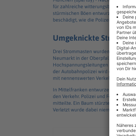
für zahlreiche witterungsbedingte Ein
stürmischen Böen entwurzelten Bäum
beschädigt, wie die Polizeipräsidien mi
Umgeknickte Strommast
Drei Strommasten wurden durch das Un
Neumarkt in der Oberpfalz) abgeknickt
Hochspannungsleitungen hingen dadurc
der Autobahnpolizei wird der Schaden 
mit nennenswerten Verkehrsbehinder
In Mittelfranken entwurzelten Unwet
den Verkehr. Polizei und Feuerwehr rü
mitteilte. Ein Baum stürzte in Weihenz
Verletzt wurde dabei niemand, der Sc