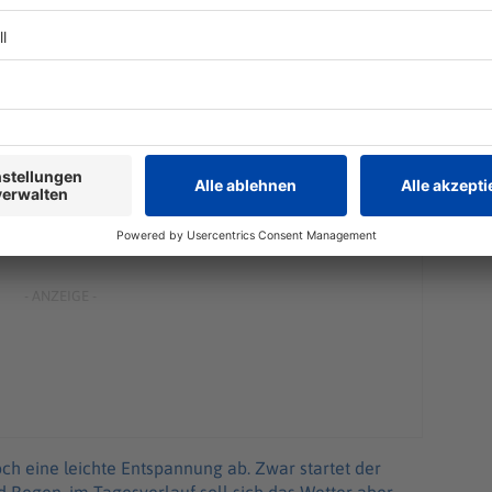
 zu rechnen. Zusätzlich können Äste, Dachziegel und
herabfallen. Es kann zu Schäden an Gebäuden kommen.
 Straßen und Unterführungen sowie vollgelaufene
uaplaning zu rechnen, ebenso können Erdrutsche
der DWD nicht aus.
h eine leichte Entspannung ab. Zwar startet der
 Regen, im Tagesverlauf soll sich das Wetter aber