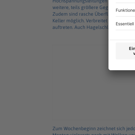
Hochspannungsleitungen und Gerüsten
weitere, teils größere Gegenstände 
Zudem sind rasche Überflutungen von
Keller möglich. Verbreitet ist mit Aq
auftreten. Auch Hagelschlag schließt 
Zum Wochenbeginn zeichnet sich jedoc
Montag vielerorts noch mit Wolken und