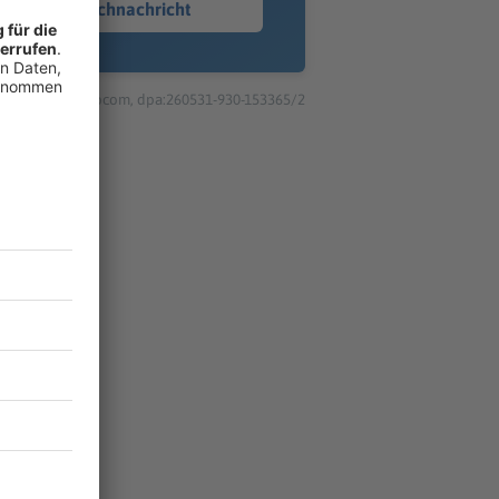
Sprachnachricht
© dpa-infocom, dpa:260531-930-153365/2