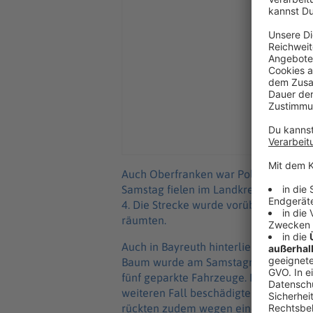
Auch Oberfranken war Polizeiangaben 
Samstag fielen im Landkreis Bamberg 
4. Die Strecke wurde vorübergehend k
räumten.
Auch in Bayreuth hinterließen die Unw
Baum wurde am Samstagnachmittag im O
fünf geparkte Fahrzeuge. Der Schaden
weiteren Fall beschädigte ein umgefa
rückten zudem wegen einer beschädig