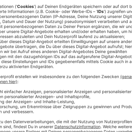
sätze. Heftige Gewitter mit Starkregen und
e, Strommasten knickten um und Autos wurden
tteilten.
en auf der A3
wetter auf der Autobahn 3 bei Velburg (Landkreis
, wie ein Polizeisprecher sagte. Die
h tiefer als normal, hieß es. Laut einem Sprecher
bereits behoben. Autofahrer auf der A3 müssten nicht
ungen rechnen.
ter Bäume, beschädigten Fahrzeuge und behinderten
ckten zu 63 Unwettereinsätzen aus, wie ein Sprecher
ell (Landkreis Ansbach) auf das Dach einer Gaststätte.
haden wurde auf 15.000 Euro geschätzt.