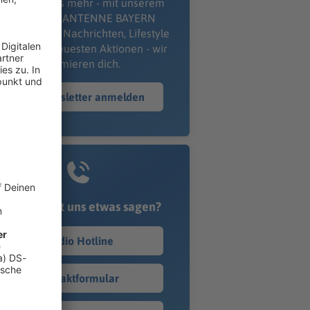
erpass' nichts mehr - mit unserem
kostenlosen ANTENNE BAYERN
wsletter. Ob Nachrichten, Lifestyle
er unsere neuesten Aktionen - wir
informieren dich.
Zum Newsletter anmelden
Du möchtest uns etwas sagen?
Studio Hotline
Kontaktformular