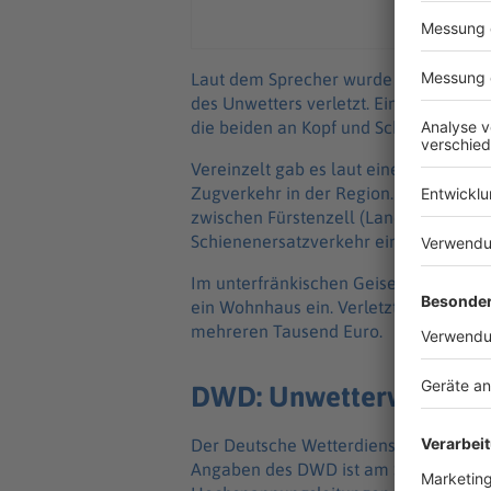
Laut dem Sprecher wurde ein Ehepaar 
des Unwetters verletzt. Ein Balken fie
die beiden an Kopf und Schulter, sie e
Vereinzelt gab es laut einer Bahnspr
Zugverkehr in der Region. Am Samsta
zwischen Fürstenzell (Landkreis Passa
Schienenersatzverkehr ein.
Im unterfränkischen Geiselwind (Landk
ein Wohnhaus ein. Verletzt wurde niem
mehreren Tausend Euro.
DWD: Unwetterwarnunge
Der Deutsche Wetterdienst (DWD) warn
Angaben des DWD ist am Sonntagnach