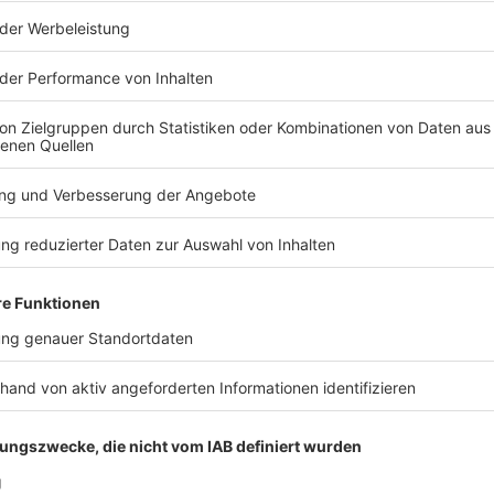
in Bogen im Landkreis Straubing-Bogen leicht infolge
l von einem Gerüst an einer Kirche herunter und traf
rlitten Platzwunden.
echerin unwetterbedingte Beeinträchtigungen im
gabend fielen demnach etwa für kurze Zeit Züge
u) und Passau aus, die Bahn richtete einen
reis Kitzingen) schlug am Samstagmorgen ein Blitz in
and. Laut den Ermittlern entstand ein Schaden von
n in Teilen Bayerns
t vor schweren Gewittern der Stufe 3 von 4. Nach
mittag verbreitet mit umstürzenden Bäumen,