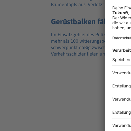
Blumentopfs aus. Verletzt wurde nach
Gerüstbalken fällt in die
Im Einsatzgebiet des Polizeipräsidiu
mehr als 100 witterungsbedingte Eins
schwerpunktmäßig zwischen Straubing
Verkehrsschilder fielen um und Straße