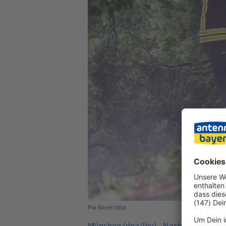
Pia Bayer/dpa
München (dpa/lby) -
Nach der Sommerh