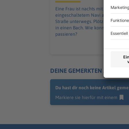
Eine Frau ist nachts mit
eingeschaltetem Navi auf einer
Straße unterwegs. Plötzlich fährt sie
in einen Bach. Wie konnte das
passieren?
DEINE GEMERKTEN ARTIKEL
Du hast dir noch keine Artikel geme
Markiere sie hierfür mit einem