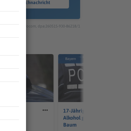
Sprachnachricht
© dpa-infocom, dpa:260515-930-86218/1
Bayern
 der A3
17-Jähriger fährt unter
Alkohol gegen einen
angen Staus
Baum