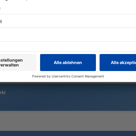
Mit einem drei Meter langen
Verkehrsunfä
Krokodil spazieren zwei Männer
Erlangen un
übers Volksfest. Was hinter dem
stundenlang
kuriosen Diebstahl steckt und
Auch Gaffer
welche weiteren Vorfälle es am
Verkehr. Ei
Auftaktabend des Volksfests in
lebensgefährl
Straubing gab.
rkt