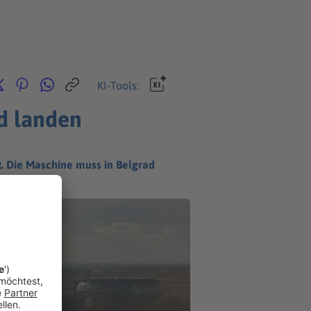
KI-Tools:
d landen
t. Die Maschine muss in Belgrad