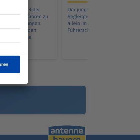
lle auf der A3 bei
Der junge Mann hätte eine
d Höchstadt führen zu
Begleitperson gebraucht - war a
en Behinderungen.
allein im Auto. Der vorläufige
 behinderten den
Führerschein ist erst einmal weg
n Mensch wurde
ich verletzt.