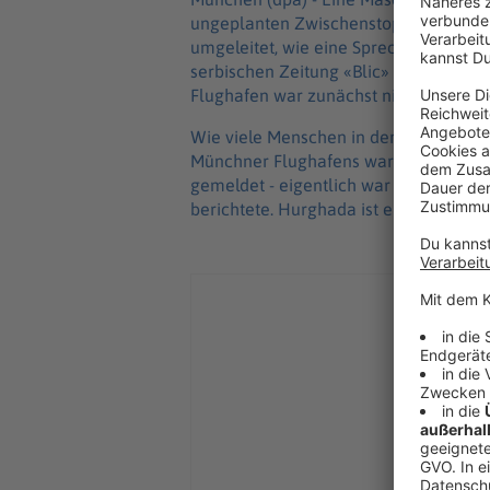
ungeplanten Zwischenstopp einlegen 
umgeleitet, wie eine Sprecherin des 
serbischen Zeitung «Blic» soll Rauch
Flughafen war zunächst nichts Näher
Wie viele Menschen in der Maschine s
Münchner Flughafens war das Flugzeu
gemeldet - eigentlich war 15.06 Uhr al
berichtete. Hurghada ist eine Urlaubs