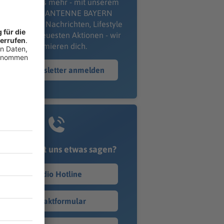
erpass' nichts mehr - mit unserem
kostenlosen ANTENNE BAYERN
wsletter. Ob Nachrichten, Lifestyle
er unsere neuesten Aktionen - wir
informieren dich.
Zum Newsletter anmelden
Du möchtest uns etwas sagen?
Studio Hotline
Kontaktformular