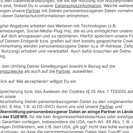
müssen. Der Flug aus dem Ferienort Hurghada wurde
Münchner Flughafens sagte. Nach einer Meldung der
 in der Kabine die Ursache gewesen sein, am Münchner
es bekannt.
aßen, war zunächst unklar. Auf der Webseite des
g am Freitagabend nach wie vor als «verspätet»
s Ankunftszeit geplant. Auch die «Bild»-Zeitung
region am Roten Meer.