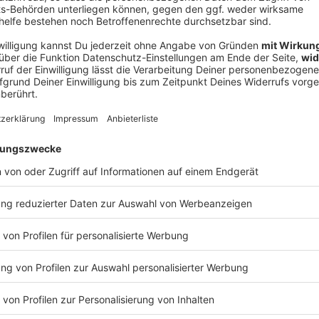
V
Ne
od