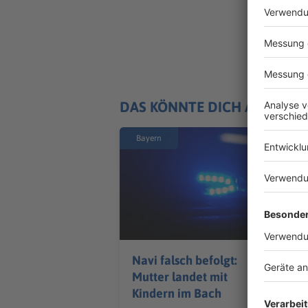
DAS KÖNNTE DICH AUCH IN
Bayern
Navi falsch befolgt:
Mutter landet mit
Kindern im Bach