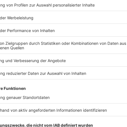
TERESSIEREN
Bayern
Bayern
Männer klauen
Unfälle auf
Plastikkrokodil auf
führen zu
Festgelände in Straubing
kilometerl