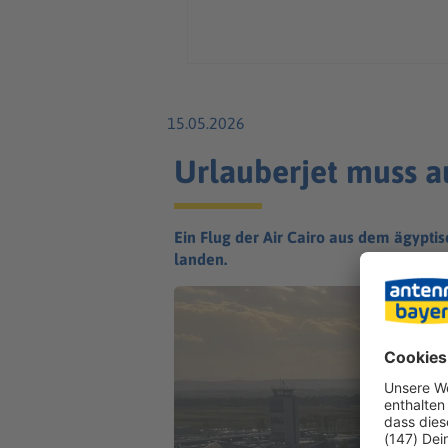
15.05.2026
Urlauberjet muss 
Ein Flug der Air Cairo aus dem ägypti
landen.