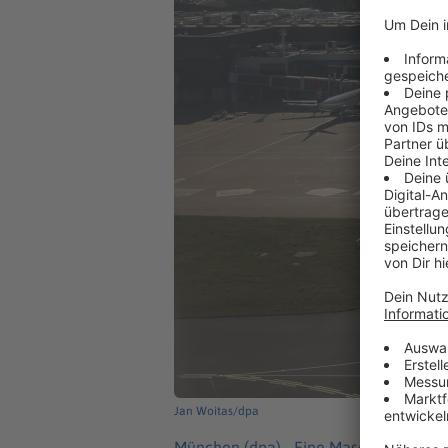
Jan Woitas/dpa
München (dpa) -
Eine Maschine der Ai