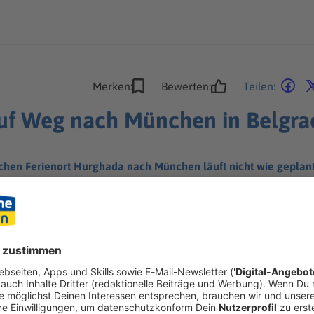
Merken:
Bewerten:
Teilen:
auf Weg nach München in Belgra
schen Ferienort Hurghada nach München läuft nicht wie geplan