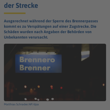
der Strecke
Ausgerechnet während der Sperre des Brennerpasses
kommt es zu Verspätungen auf einer Zugstrecke. Die
Schäden wurden nach Angaben der Behörden von
Unbekannten verursacht.
Matthias Schrader/AP/dpa