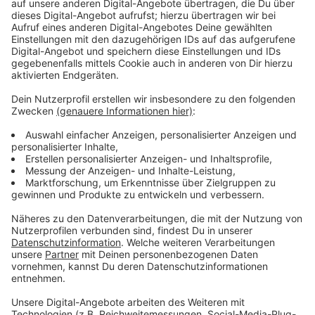
Immer auf dem Laufenden
bleiben!
Verpass' nichts mehr - mit unserem kostenlosen
ANTENNE BAYERN Newsletter. Ob Nachrichten,
Lifestyle oder unsere neuesten Aktionen - wir
informieren dich.
Zum Newsletter anmelden
Du möchtest uns etwas sagen?
Studio Hotline