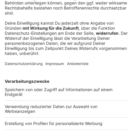
Autofahrer rast der Polizei davon - bis an
einen Baum
Mit deutlich überhöhter Geschwindigkeit und
riskanten Überholmanövern flüchtet ein 24-Jähriger
vor der Polizei. Die Verfolgungsfahrt endet an einem
Baum. Die Ermittler bitten Zeugen um Hinweise.
DEINE GEMERKTEN ARTIKEL
Du hast dir noch keine Artikel gemerkt
Markiere sie hierfür mit einem