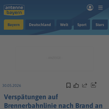
Zum Hauptinhalt springen
Bayern
Deutschland
Welt
Sport
Stars
rogramm
Musik & Radio
Podcasts
Nachrichten
Ratgeber
Kontakt
30.05.2026
Teilen
Verspätungen auf
Brennerbahnlinie nach Brand an