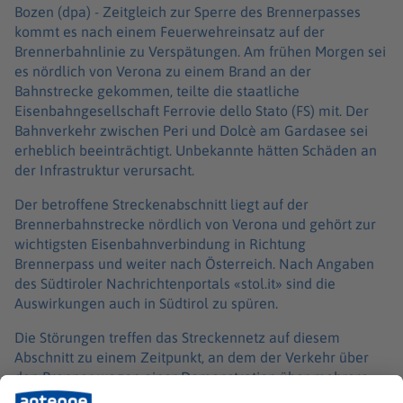
Bozen (dpa) -
Zeitgleich zur Sperre des Brennerpasses
kommt es nach einem Feuerwehreinsatz auf der
Brennerbahnlinie zu Verspätungen. Am frühen Morgen sei
es nördlich von Verona zu einem Brand an der
Bahnstrecke gekommen, teilte die staatliche
Eisenbahngesellschaft Ferrovie dello Stato (FS) mit. Der
Bahnverkehr zwischen Peri und Dolcè am Gardasee sei
erheblich beeinträchtigt. Unbekannte hätten Schäden an
der Infrastruktur verursacht.
Der betroffene Streckenabschnitt liegt auf der
Brennerbahnstrecke nördlich von Verona und gehört zur
wichtigsten Eisenbahnverbindung in Richtung
Brennerpass und weiter nach Österreich. Nach Angaben
des Südtiroler Nachrichtenportals «stol.it» sind die
Auswirkungen auch in Südtirol zu spüren.
Die Störungen treffen das Streckennetz auf diesem
Abschnitt zu einem Zeitpunkt, an dem der Verkehr über
den Brenner wegen einer Demonstration über mehrere
Stunden komplett gesperrt ist. Die Blockade gilt auf