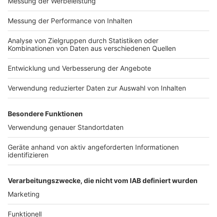
Impressum
Newsletter
Nutzungsbedingungen
Kontakt
Jobs
Studio-Hotline
Presse
Verkehrs-Hotline
Werben
Archiv
ANTENNE BAYERN GROUP
Stiftung ANTENNE BAYERN
hilft
Teilnahmebedingungen
Grounding Page ANTENNE
BAYERN