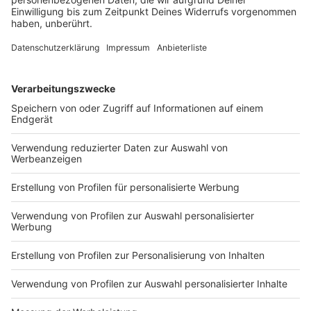
Kabadayi nach Kroatien
Der FC Augsburg rackert im Trainingslager. Mit
schweren Beinen gelingt Manuel Baums Mannschaft
sogar ein Comebacksieg gegen einen italienischen
Erstligisten.
DEINE GEMERKTEN ARTIKEL
Du hast dir noch keine Artikel gemerkt
Markiere sie hierfür mit einem