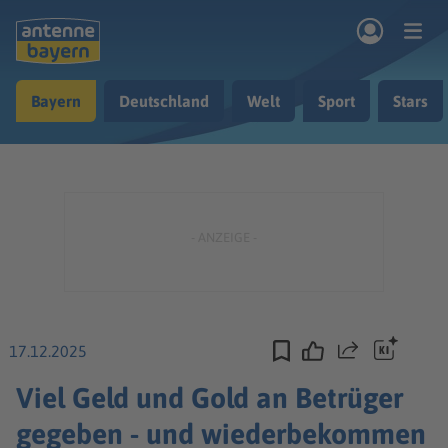
Zum Hauptinhalt springen
Bayern
Deutschland
Welt
Sport
Stars
rogramm
Musik & Radio
Podcasts
Nachrichten
Ratgeber
Kontakt
17.12.2025
Teilen
Viel Geld und Gold an Betrüger
gegeben - und wiederbekommen