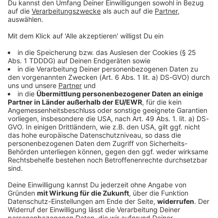
© dpa-infocom, dpa:251217-930-436078/1
DAS KÖNNTE DICH AUCH INTERESSIEREN
Bayern
Müder FC Augsburg gewinnt Härtetest -