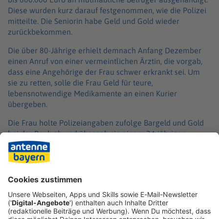
Diese wurden kurz darauf festgenommen, wie die Polizei
mitteilte. Die Seniorin habe Geld und Gold wieder
zurückbekommen.
Die über 80-Jährige erhielt demnach Anfang Dezember
einen Anruf von einer vermeintlichen Ärztin, die vorgab,
dass eine Angehörige der Frau schwer erkrankt sei. Um
sie zu retten, solle die Frau Geld für teure,
lebensnotwendige Medikamente an einen Kurier
übergeben.
Die Frau holte Polizeiangaben zufolge Bargeld und Gold
bei der Bank ab und übergab sie einem 24-jährigen
Verdächtigen. Ein 59-Jähriger habe in der Nähe in einem
Auto auf ihn gewartet. Beamte nahmen die beiden nach
«vorausgegangenen Ermittlungen» kurz nach der
Übergabe fest. Wie genau die Polizei den beiden auf die
Schliche gekommen war, teilte diese nicht mit. Am Tag
nach der Tat erließ ein Richter Haftbefehl gegen die
beiden Männer.