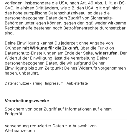
Verpuffung durch Campingkocher - Verletzte
bei Festival
Ein junger Mann will beim Taubertal-Festival mit
einem Campingkocher etwas zubereiten. Dabei tritt
Gas aus, es kommt zu einer Verpuffung. Zehn
Menschen werden verletzt.
DEINE GEMERKTEN ARTIKEL
Du hast dir noch keine Artikel gemerkt