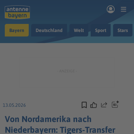
Zum Hauptinhalt springen
Bayern
Deutschland
Welt
Sport
Stars
rogramm
Musik & Radio
Podcasts
Nachrichten
Ratgeber
Kontakt
13.05.2026
Teilen
Von Nordamerika nach
Niederbayern: Tigers-Transfer