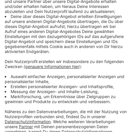
Immer auf dem Laufenden
bleiben!
Verpass' nichts mehr - mit unserem kostenlosen
ANTENNE BAYERN Newsletter. Ob Nachrichten,
Lifestyle oder unsere neuesten Aktionen - wir
informieren dich.
Zum Newsletter anmelden