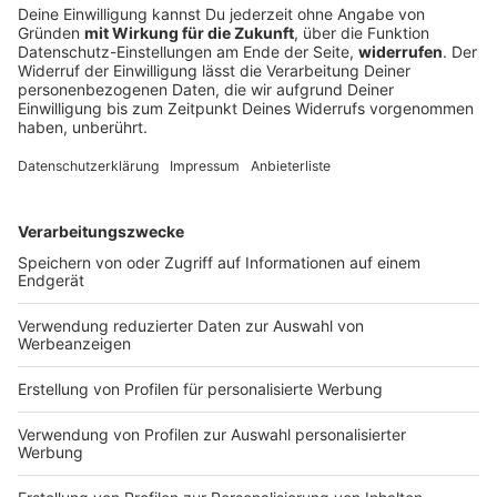
Autofahrer rast der Polizei davon - bis an
einen Baum
Mit deutlich überhöhter Geschwindigkeit und
riskanten Überholmanövern flüchtet ein 24-Jähriger
vor der Polizei. Die Verfolgungsfahrt endet an einem
Baum. Die Ermittler bitten Zeugen um Hinweise.
DEINE GEMERKTEN ARTIKEL
Du hast dir noch keine Artikel gemerkt
Markiere sie hierfür mit einem