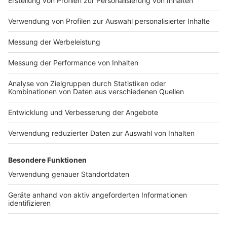
Impressum
Newsletter
Nutzungsbedingungen
Kontakt
Jobs
Studio-Hotline
Presse
Verkehrs-Hotline
Werben
Archiv
ANTENNE BAYERN GROUP
Stiftung ANTENNE BAYERN
hilft