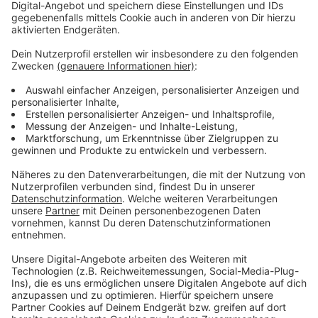
Immer auf dem Laufenden
bleiben!
Verpass' nichts mehr - mit unserem kostenlosen
ANTENNE BAYERN Newsletter. Ob Nachrichten,
Lifestyle oder unsere neuesten Aktionen - wir
informieren dich.
Zum Newsletter anmelden
Du möchtest uns etwas sagen?
Studio Hotline