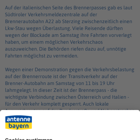
Auf der italienischen Seite des Brennerpasses gab es laut
Südtiroler Verkehrsmeldezentrale auf der
Brennerautobahn A22 ab Sterzing zwischenzeitlich einen
Lkw-Stau wegen Überlastung. Viele Reisende dürften
wegen der Blockade am Samstag ihre Fahrten vorverlegt
haben, um einem möglichen Verkehrschaos
auszuweichen. Die Behörden riefen dazu auf, unnötige
Fahrten möglichst zu vermeiden.
Wegen einer Demonstration gegen die Verkehrsbelastung
auf der Brennerroute ist der Transitverkehr auf der
Brenner-Autobahn am Samstag von 11 bis 19 Uhr
lahmgelegt. In dieser Zeit ist der Brennerpass - die
wichtigste Verbindung zwischen Österreich und Italien -
für den Verkehr komplett gesperrt. Auch lokale
Ausweichrouten auf der Bundesstraße und Nebenstrecken
sind in dieser Zeit für den Transitverkehr zu.
Auf italienischer Seite gilt die Sperre von 10.30 bis 20 Uhr.
Lastwagen können bereits einige Stunden zuvor nicht