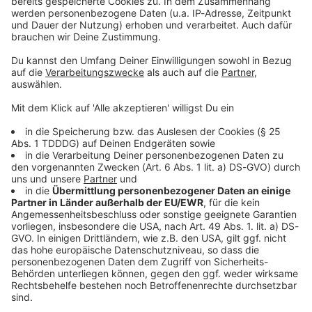
Kontaktformular
Sprachnachricht
© dpa-infocom, dpa:260529-930-146076/1
DAS KÖNNTE DICH AUCH INTERESSIEREN
Bayern