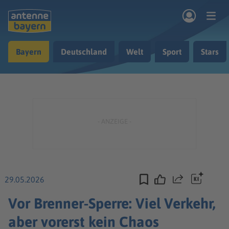
Zum Hauptinhalt springen
Bayern
Deutschland
Welt
Sport
Stars
rogramm
Musik & Radio
Podcasts
Nachrichten
Ratgeber
Kontakt
29.05.2026
Teilen
Vor Brenner-Sperre: Viel Verkehr,
aber vorerst kein Chaos