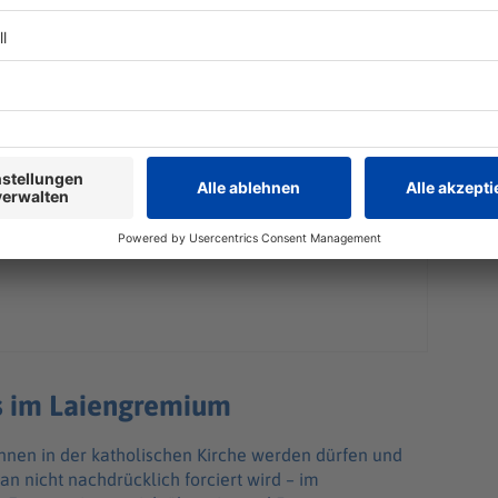
s im Laiengremium
nnen in der katholischen Kirche werden dürfen und
an nicht nachdrücklich forciert wird – im