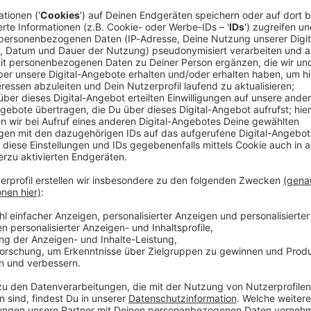
eso unveränderlich. Mit Demokratie hat die
Alle vier Jahre dürfen die Gläubigen aber doch wählen.
farrgemeinderäte. Und, so versichern es die
 sind für mehr zuständig als fürs Kuchenbacken und
 schon jetzt echte synodale Räte, weil in ihnen die
mokratisch legitimierten Repräsentanten der
alen Mitarbeiterinnen und Mitarbeitern
rtner, Chef des Landeskomitees der Katholiken in
ie Bischöfe deutliche Worte
gaben ernst nehmen, können sie bei fast allen
Ort betreffen, mitentscheiden.» Eine Ausnahme seien
sich die Kirchenverwaltungen. Auch sie werden