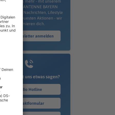
erpass' nichts mehr - mit unserem
kostenlosen ANTENNE BAYERN
wsletter. Ob Nachrichten, Lifestyle
er unsere neuesten Aktionen - wir
informieren dich.
Zum Newsletter anmelden
Du möchtest uns etwas sagen?
Studio Hotline
Kontaktformular