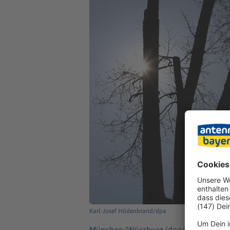
Karl-Josef Hildenbrand/dpa
München/Würzburg (dpa/lby) -
Bischö