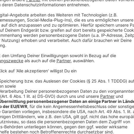
V
Ne
od
hl, nachdem die deutschen Bischöfe 2024 ein Papier
gegen völkischen Nationalismus stellen und die AfD
, dass die Verbreitung rechtsextremer Parolen –
 und Antisemitismus» – unvereinbar ist mit einem
der Kirche. Dürfen Kandidierende für den
rden: «Wie hältst du's mit der AfD?»