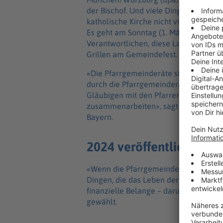
der Bischof. Und viele Dinge sind sowi
katholische Kirche nicht viel am Hut. 
Es geht am Sonntag (1. März) um die P
Verantwortlichen, diese Laiengremien
Grillen am Gemeindefest.
«Die Pfarrgemeinderäte sind eigentlich
durch die Pfarrgemeinderatswahlen de
Gläubigen mit den Pfarrern und pastor
zusammenarbeiten», sagt Christian Gä
Bayern.
2024 veröffentlichten d
«Wenn die Pfarrgemeinderäte ihre Auf
Dingen, die das Leben der Kirche vor 
finanzielle Belange – darum kümmern 
gewählt.