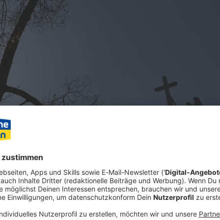
fe ernennt der Vatikan, wer wo Pfarrer wird, bestimmt