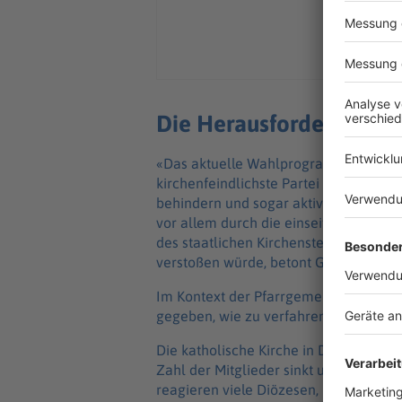
Die Herausforderungen 
«Das aktuelle Wahlprogramm der AfD in
kirchenfeindlichste Partei in Deutschl
behindern und sogar aktiv bekämpfen 
vor allem durch die einseitige Abschaf
des staatlichen Kirchensteuereinzugs
verstoßen würde, betont Gärtner.
Im Kontext der Pfarrgemeinderatswah
gegeben, wie zu verfahren sei bei mög
Die katholische Kirche in Deutschland
Zahl der Mitglieder sinkt und damit a
reagieren viele Diözesen, indem sie gr