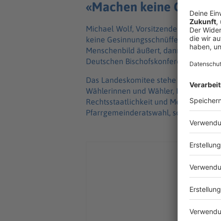
«Machen keine Gesinnun
Michael Wolf, Vorsitzender des Diözes
keine Gesinnungsschnüffelei. Aber wen
Menschenbild äußert, dann haben wir e
Deutschen Bischofskonferenz (DBK) ge
Das Landeskomitee stehe hinter der Er
Wählerinnen und Wähler, Kandidierende
Rechtsstaatlichkeit und Menschenwürde
Pfarrgemeinderatswahl, sondern auch