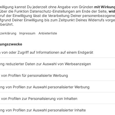
gsschnüffelei»
enrats in Würzburg, sagte kürzlich: «Wir machen
n sich jemand klar gegen das christliche
ine Möglichkeit, um zu reagieren.» Das Papier der
be hier Orientierung.
klärung der Bischöfe, sagt Gärtner. Man ermutige
 zu unterstützen, die für Demokratie,
 eintreten. Das gelte nicht nur für die
 für die Kommunalwahl eine Woche später.