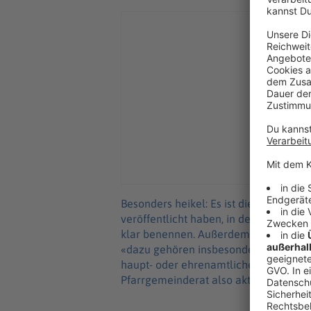
Besonders heikel: Es ist die erste Wa
veröffentlicht haben, in dem sie sich 
klar benennen. Außerdem schrieben sie
«dazu gehören insbesondere Rassismus
haupt- oder ehrenamtlichen Dienst in 
Pfarrgemeinderat also aktiv gefragt we