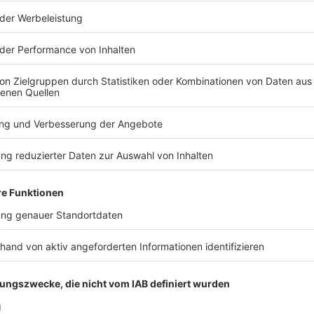
der Kirche
 Sachsen-Anhalt zeigt eindeutig, dass die AfD die
and ist und die Arbeit von Kirche und Caritas massiv
würde, wenn sie an einer Regierung beteiligt wäre,
fung der Staatskirchenleistungen und die Einstellung
», obwohl dies eventuell sogar gegen das Grundgesetz
len habe es vereinzelte Anfragen aus den Gemeinden
lichen Kandidaturen von AfD-Mitgliedern.
 steht seit Jahren vor großen Herausforderungen, die
uch der finanzielle Spielraum. Auf den Priestermangel
ößere Einheiten schaffen und ein Seelsorger für viele