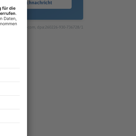
Sprachnachricht
© dpa-infocom, dpa:260226-930-736728/1