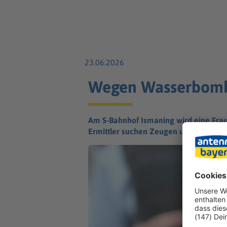
23.06.2026
Wegen Wasserbombe:
Am S-Bahnhof Ismaning wird eine Frau
Ermittler suchen Zeugen und werten V