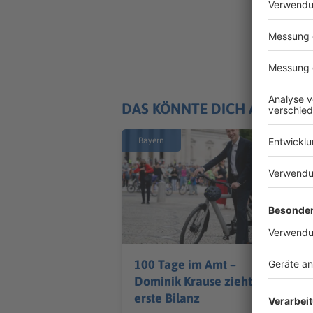
DAS KÖNNTE DICH AUCH IN
Bayern
100 Tage im Amt –
Dominik Krause zieht
erste Bilanz