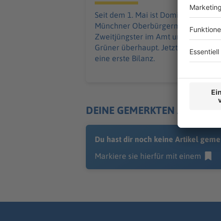
Seit dem 1. Mai ist Dominik Krause
Münchner Oberbürgermeister – als
Zweitjüngster im Amt und als erster
Grüner überhaupt. Jetzt zieht er
eine erste Bilanz.
DEINE GEMERKTEN ARTIKEL
Du hast dir noch keine Artikel geme
Markiere sie hierfür mit einem