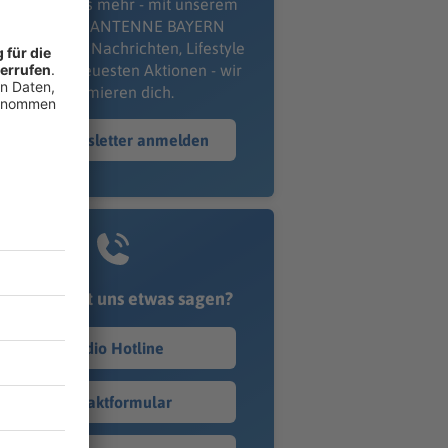
erpass' nichts mehr - mit unserem
kostenlosen ANTENNE BAYERN
wsletter. Ob Nachrichten, Lifestyle
er unsere neuesten Aktionen - wir
informieren dich.
Zum Newsletter anmelden
Du möchtest uns etwas sagen?
Studio Hotline
Kontaktformular