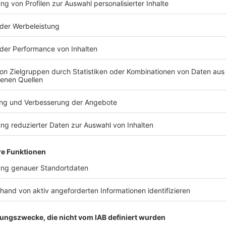
TERESSIEREN
Bayern
Bayern
Schweinestall in
Verfassung
Flammen – über 1.000
beobachtet
Tiere tot
Abgeordnet