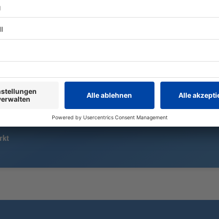
Landwirte liefern mit Traktoren
Auf die AfD 
Wasser, Einsatzkräfte reißen Wände
Verfassungss
ein – doch für zahlreiche Schweine
Inzwischen s
kommt jede Hilfe zu spät. Die
dritte Landt
Feuerwehr kämpft über Stunden
Beobachtung
gegen die Flammen an.
rkt