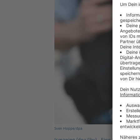
Sven Hoppe/dpa
Ismaning (dpa/lby) -
Eine Frau ist am