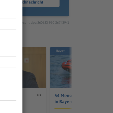
Sprachnachricht
© dpa-infocom, dpa:260623-930-267439/1
Bayern
sschutz
54 Menschen ertrinken
 AfD-
in Bayern
en Nolte