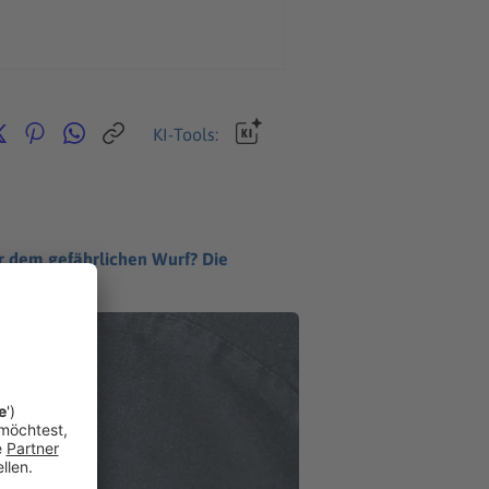
KI-Tools:
er dem gefährlichen Wurf? Die