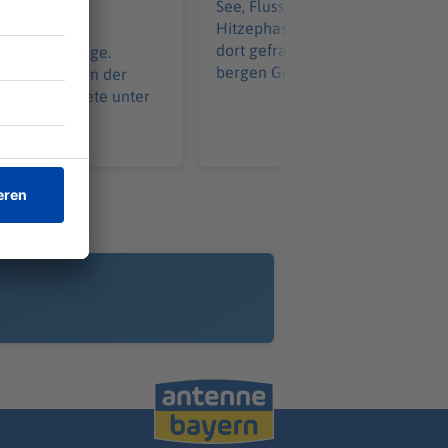
See, Fluss, Freibad – gerade in
Hitzephasen ist eine Abkühlung
hat der
dort gefragt. Doch Gewässer
chutz ein Auge.
bergen Gefahren.
teht in Bayern der
agsabgeordnete unter
.