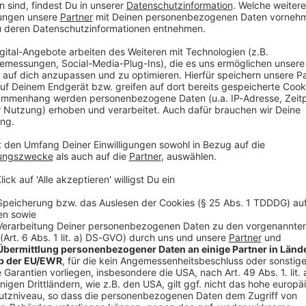
raufhin gestürzt. Die 63-Jährige wurde dadurch
n der Bundespolizei. Den Angaben zufolge wurde die
chtschacht auf die Frau geworfen. Die Beamten
 Körperverletzung.
aben, dass bereits kurz zuvor ein Mann beinahe von
elle getroffen wurde. Die Beamten suchen nun nach
en Zeugen der Tat von Ende Mai.