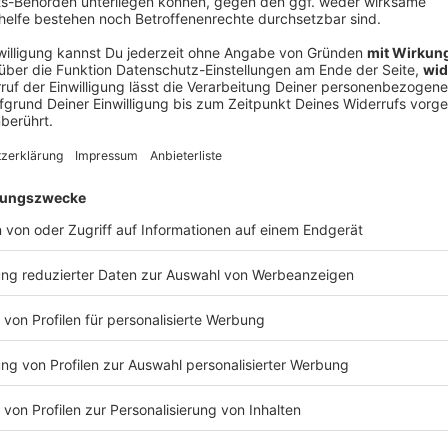
V
Ne
od