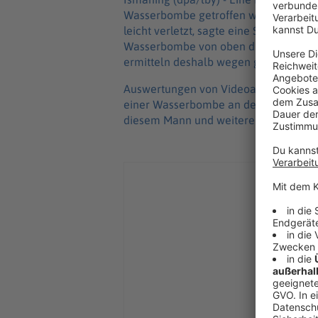
Wasserbombe getroffen worden und da
leicht verletzt, sagte eine Sprecheri
Wasserbombe von oben durch einen Si
ermitteln deshalb wegen gefährlicher
Auswertungen von Videoaufnahmen erg
einer Wasserbombe an der gleichen St
diesem Mann und weiteren potenziell