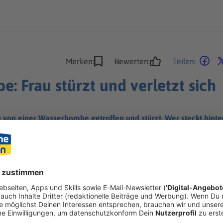
Merken:
Bewerten:
Teilen:
 Frau stürzt und verletzt sich
 von einer Wasserbombe getroffen und stürzt. Wer steckt hint
ideos aus.