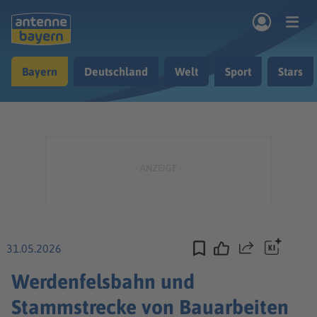
Zum Hauptinhalt springen
Bayern
Deutschland
Welt
Sport
Stars
rogramm
Musik & Radio
Podcasts
Nachrichten
Ratgeber
Kontakt
31.05.2026
Teilen
Werdenfelsbahn und
Stammstrecke von Bauarbeiten