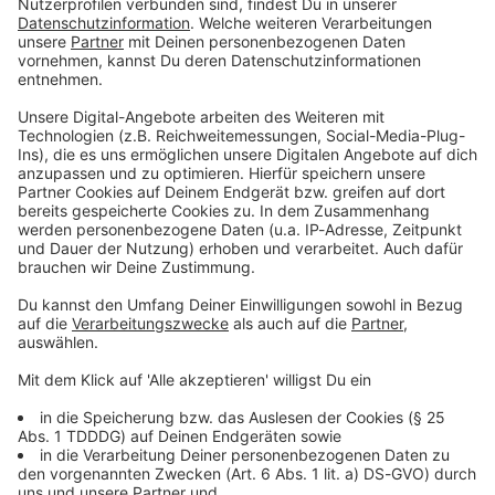
Du möchtest uns etwas sagen?
Studio Hotline
Kontaktformular
Sprachnachricht
© dpa-infocom, dpa:260531-930-152157/1
DAS KÖNNTE DICH AUCH INTERESSIEREN
Bayern