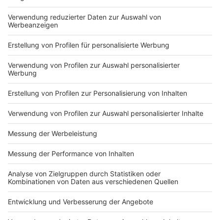
Du hast dir noch keine Artikel gemerkt
Markiere sie hierfür mit einem
Impressum
Newsletter
Nutzungsbedingungen
Kontakt
Jobs
Studio-Hotline
Presse
Verkehrs-Hotline