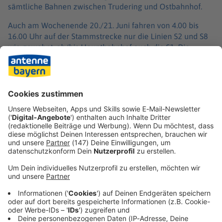
sämtliche Bahnen zwischen Trudering und Ostbahnhof.
Auch am Wochenende 20./21. Juni fahren von 4.00 bis
16.00 Uhr auf der Stammstrecke nur die Linien S2 und S8
wie gewohnt, ab/bis Hauptbahnhof auch die S1. Die
übrigen Linien beginnen beziehungsweise enden
vorzeitig. Auch hier gibt es wieder diverse
Einschränkungen auf den einzelnen Linien. Reisende
sollten ihre Verbindung daher bei der Online-
Fahrplanauskunft überprüfen, rät die Bahn.