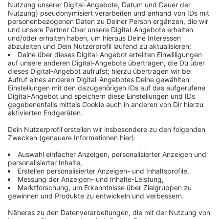
Immer auf dem Laufenden
bleiben!
Verpass' nichts mehr - mit unserem kostenlosen
ANTENNE BAYERN Newsletter. Ob Nachrichten,
Lifestyle oder unsere neuesten Aktionen - wir
informieren dich.
Zum Newsletter anmelden