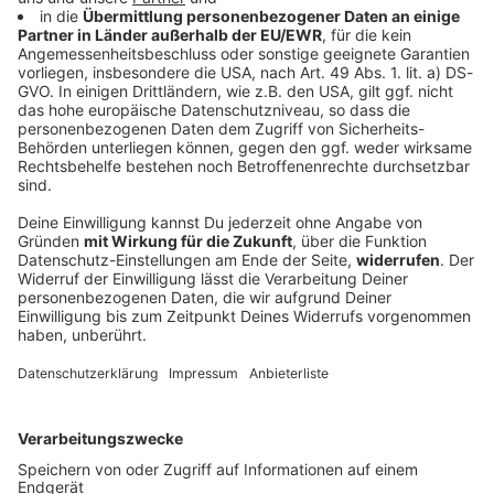
Gewalt bei «Schanzenfest» rund um YouTuber
«Drachenlord»
Schon im vergangenen Jahr kamen Tausende in den
früheren Wohnort des YouTubers «Drachenlord». Nun
muss die Polizei dort wieder zu einem unerlaubten
«Schanzenfest» ausrücken. Die Bilanz.
DEINE GEMERKTEN ARTIKEL