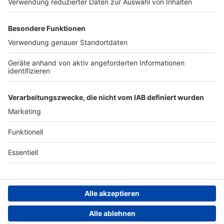
Werben
Archiv
ANTENNE BAYERN GROUP
Stiftung ANTENNE BAYERN
hilft
Teilnahmebedingungen
Grounding Page ANTENNE
BAYERN
Datenschutz­erklärung
Cookie- und Drittanbieter-
einstellungen
Persönliche Datenkontrolle