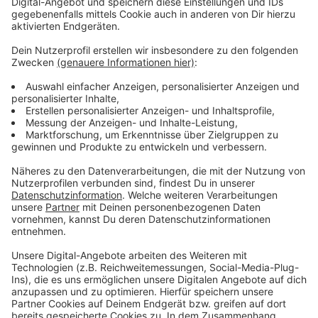
bleiben!
Verpass' nichts mehr - mit unserem kostenlosen
ANTENNE BAYERN Newsletter. Ob Nachrichten,
Lifestyle oder unsere neuesten Aktionen - wir
informieren dich.
Zum Newsletter anmelden
Du möchtest uns etwas sagen?
Studio Hotline
Kontaktformular