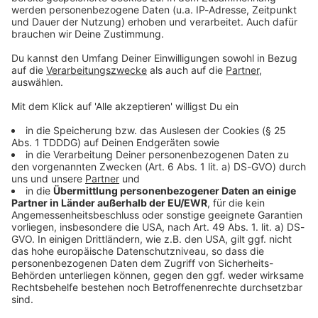
Sprachnachricht
© dpa-infocom, dpa:260615-930-223814/1
DAS KÖNNTE DICH AUCH INTERESSIEREN
Bayern