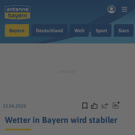
Zum Hauptinhalt springen
Bayern
Deutschland
Welt
Sport
Stars
rogramm
Musik & Radio
Podcasts
Nachrichten
Ratgeber
Kontakt
15.06.2026
Teilen
Wetter in Bayern wird stabiler