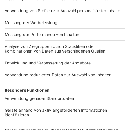
Impressum
Newsletter
Nutzungsbedingungen
Kontakt
Jobs
Studio-Hotline
Presse
Verkehrs-Hotline
Werben
Archiv
ANTENNE BAYERN GROUP
Stiftung ANTENNE BAYERN
hilft