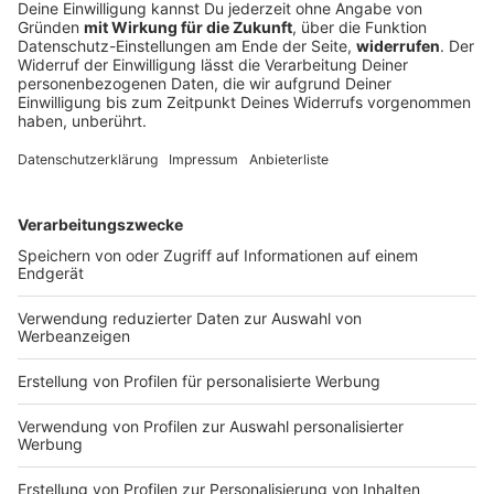
66-Jähriger bei Frontalzusammenstoß schwer
verletzt
Nach einem Unfall versorgt ein zufällig anwesender
Arzt den eingeklemmten Fahrer. Auch die Fahrerin
des anderen Autos kommt verletzt ins Krankenhaus.
DEINE GEMERKTEN ARTIKEL
Du hast dir noch keine Artikel gemerkt
Markiere sie hierfür mit einem