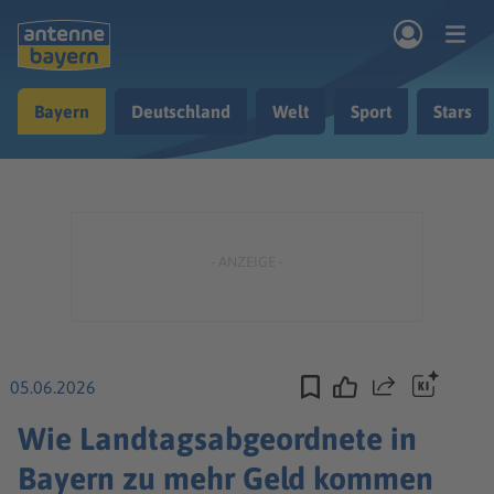
Zum Hauptinhalt springen
Bayern
Deutschland
Welt
Sport
Stars
rogramm
Musik & Radio
Podcasts
Nachrichten
Ratgeber
Kontakt
05.06.2026
Teilen
Wie Landtagsabgeordnete in
Bayern zu mehr Geld kommen