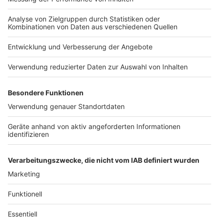
Nutzungsbedingungen
Kontakt
Jobs
Studio-Hotline
Presse
Verkehrs-Hotline
Werben
Archiv
ANTENNE BAYERN GROUP
Stiftung ANTENNE BAYERN
hilft
Teilnahmebedingungen
Grounding Page ANTENNE
BAYERN
Datenschutz­erklärung