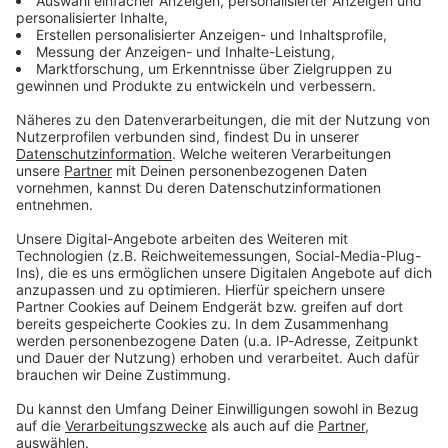
Zum Newsletter anmelden
Du möchtest uns etwas sagen?
Studio Hotline
Kontaktformular
Sprachnachricht
© dpa-infocom, dpa:260605-930-179090/2