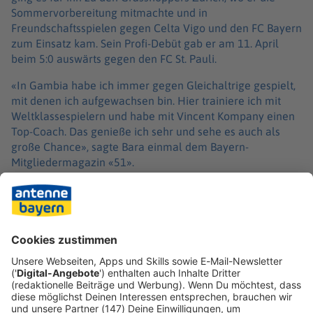
Sommervorbereitung mitmachte und in
Freundschaftsspielen gegen Celta Vigo und den FC Bayern
zum Einsatz kam. Sein Profi-Debüt gab er am 11. April
beim 5:0 auswärts gegen den FC St. Pauli.
«In Gambia habe ich immer gegen Gleichaltrige gespielt,
mit denen ich aufgewachsen bin. Hier trainiere ich mit
Weltklassespielern und habe mit Vincent Kompany einen
Top-Coach. Das genieße ich sehr und sehe es auch als
große Chance», sagte Bara einmal dem Bayern-
Mitgliedermagazin «51».
Von Trainer Vincent Kompany gab es in dieser Saison
mutmachende Worte. «Wir freuen uns auf seine
Persönlichkeit. Er hat gezeigt, dass er zu den Talenten
gehört, die wir im Bayern-Nachwuchs haben», sagte der
belgische Coach.