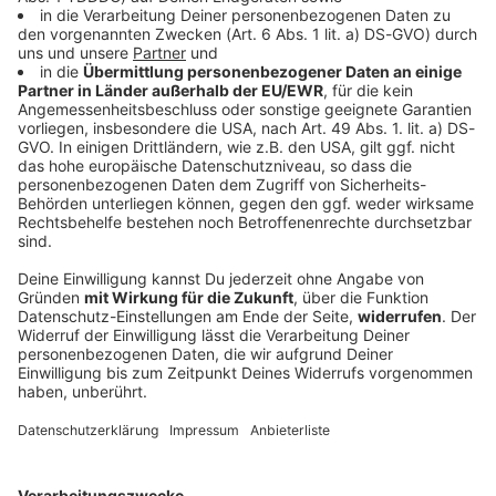
Bayern
Autofahrer rast der Polizei davon - bis an
einen Baum
Mit deutlich überhöhter Geschwindigkeit und
riskanten Überholmanövern flüchtet ein 24-Jähriger
vor der Polizei. Die Verfolgungsfahrt endet an einem
Baum. Die Ermittler bitten Zeugen um Hinweise.