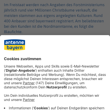
Im Freistaat werden nach Angaben des Forstministeriums
jährlich rund vier Millionen Christbäume verkauft, die
meisten stammen aus eigens angelegten Kulturen. Rund
400 Anbauer sind bayernweit registriert. Am beliebtesten
bei den Kunden ist die Nordmanntanne, es folgt die
Blaufichte.
Deutschlandweit stammen die meisten Christbäume aus
inländischem Anbau. Laut Statistischem Bundesamt
wurden 2024 bundesweit 1,8 Millionen Bäume importiert,
also deutlich weniger als allein in Bayern verkauft
wurden.