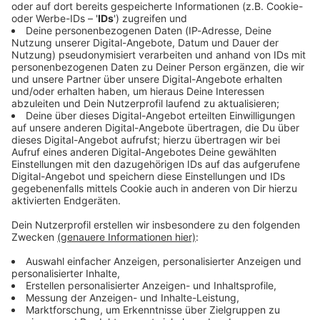
Immer auf dem Laufenden
bleiben!
Verpass' nichts mehr - mit unserem kostenlosen
ANTENNE BAYERN Newsletter. Ob Nachrichten,
Lifestyle oder unsere neuesten Aktionen - wir
informieren dich.
Zum Newsletter anmelden