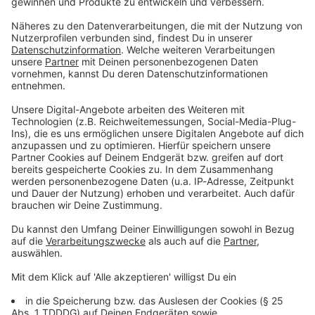
Du möchtest uns etwas sagen?
Studio Hotline
Kontaktformular
Sprachnachricht
© dpa-infocom, dpa:251205-930-382479/1
DAS KÖNNTE DICH AUCH INTERESSIEREN