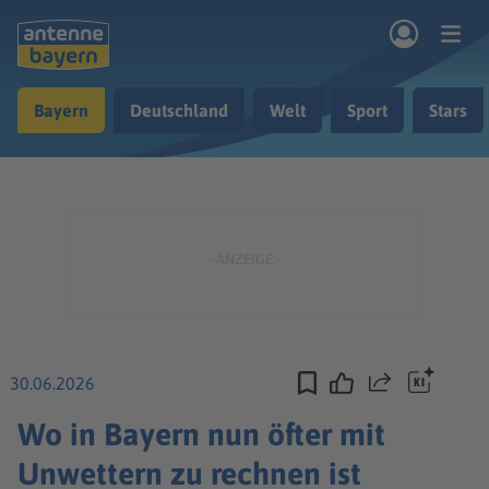
Zum Hauptinhalt springen
Bayern
Deutschland
Welt
Sport
Stars
rogramm
Musik & Radio
Podcasts
Nachrichten
Ratgeber
Kontakt
30.06.2026
Teilen
Wo in Bayern nun öfter mit
Unwettern zu rechnen ist