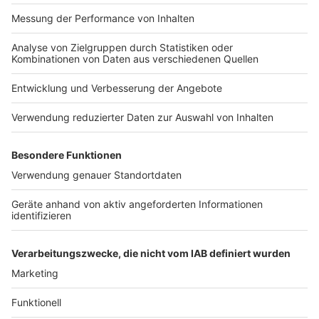
Impressum
Newsletter
Nutzungsbedingungen
Kontakt
Jobs
Studio-Hotline
Presse
Verkehrs-Hotline
Werben
Archiv
ANTENNE BAYERN GROUP
Stiftung ANTENNE BAYERN
hilft
Teilnahmebedingungen
Grounding Page ANTENNE
BAYERN