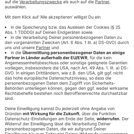
© dpa-infocom, dpa:260630-930-307060/1
DAS KÖNNTE DICH AUCH INTERESSIEREN
Bayern
Funkel schwärmt von Klose: «Wahnsinnig gute
Arbeit»
Ein Tabellenziel hat der 1. FC Nürnberg öffentlich