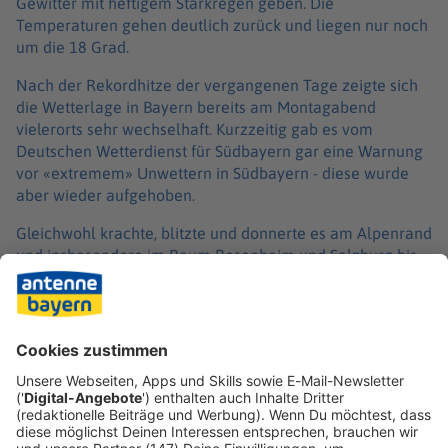
Gewitter mit heftigem Starkregen geben. Die
Temperaturen gehen deutlich zurück und liegen nur noch
um die 18 Grad.
Nach der Rekordhitze der vergangenen Tage zeigte sich
die Wetterlage in Bayern bereits am Montagabend
vielerorts sehr wechselhaft. Kurzzeitig gab es vom
Deutschen Wetterdienst für Südbayern gar eine Warnung
vor «extremem» Unwettern in Südbayern - diese wurde
aber wieder aufgehoben.
Gleichwohl krachte, blitzte und donnerte es am Alpenrand
und insbesondere im Raum Rosenheim und Salzburg bis
nach Niederbayern teils heftig. So mancher, der auf
kühlendes Nass gehofft hatte, wurde aber auch
enttäuscht: So schnell so manche dunkle Wolke
gekommen war, so schnell war sie dann auch wieder
verschwunden.