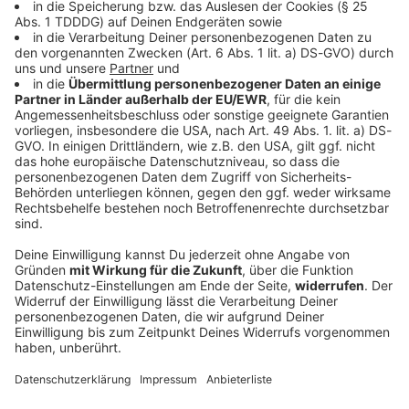
DAS KÖNNTE DICH AUCH INTERESSIEREN
Bayern
Schweinestall brennt – alle 1.600 Schweine
tot
Feueralarm im Landkreis Aichach-Friedberg: Ein Stall
mit Schweinen brennt. Die Tiere können nicht mehr
gerettet werden.