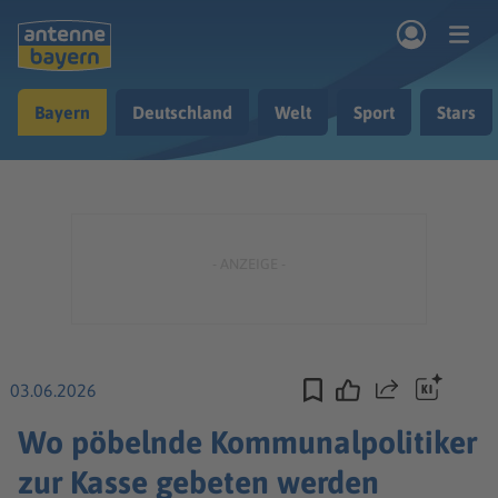
Zum Hauptinhalt springen
Bayern
Deutschland
Welt
Sport
Stars
rogramm
Musik & Radio
Podcasts
Nachrichten
Ratgeber
Kontakt
03.06.2026
Teilen
Wo pöbelnde Kommunalpolitiker
zur Kasse gebeten werden