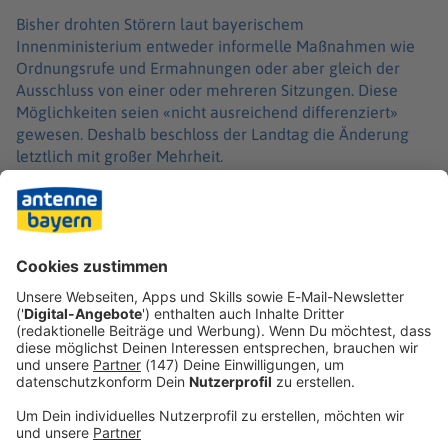
Bisher drohten Störern laut bayerischem
Innenministerium entweder informelle Maßnahmen wie
Ordnungsrufe und Ermahnungen oder aber gleich der
Ausschluss von einer oder mehreren Sitzungen. Diese
Möglichkeiten seien «nicht ausreichend differenziert»
gewesen. Deshalb beschloss der Landtag die Änderung
letztlich mit großer Mehrheit.
Die AfD im bayerischen Landtag bezeichnete die
Ordnungsgelder auf kommunaler Ebene als «Maulkorb für
Ehrenamtliche». Die AfD-Fraktion stimmte geschlossen
dagegen. Im Landtag gehört ihr der einzige Abgeordnete
an, der im Parlament schon mit einem Ordnungsgeld
belegt wurde.