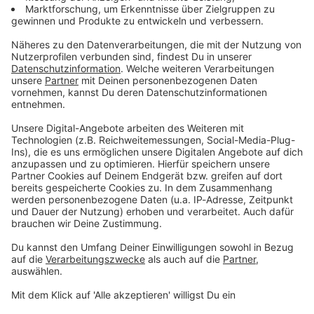
Zum Newsletter anmelden
Du möchtest uns etwas sagen?
Studio Hotline
Kontaktformular
Sprachnachricht
© dpa-infocom, dpa:260603-930-165116/1