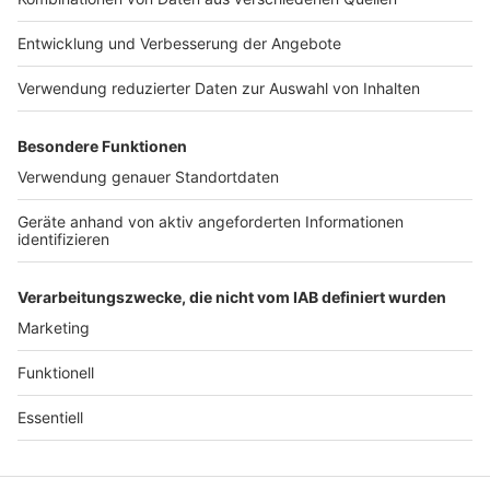
Jobs
Studio-Hotline
Presse
Verkehrs-Hotline
Werben
Archiv
ANTENNE BAYERN GROUP
Stiftung ANTENNE BAYERN
hilft
Teilnahmebedingungen
Grounding Page ANTENNE
BAYERN
Datenschutz­erklärung
Cookie- und Drittanbieter-