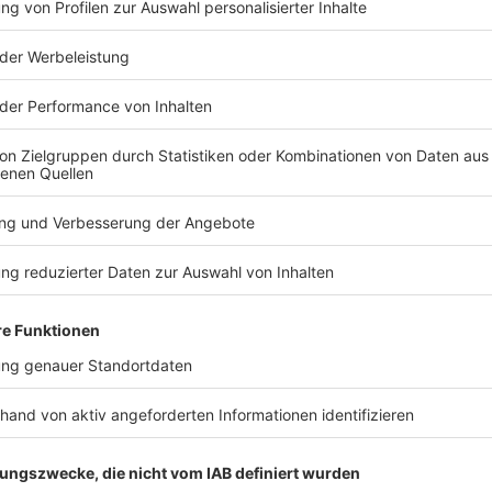
TERESSIEREN
Bayern
Bayern
Flusswasser zu warm -
Ziel Aufstie
was den Tieren
Nürnberg v
zusätzlich schadet
drei Vorst