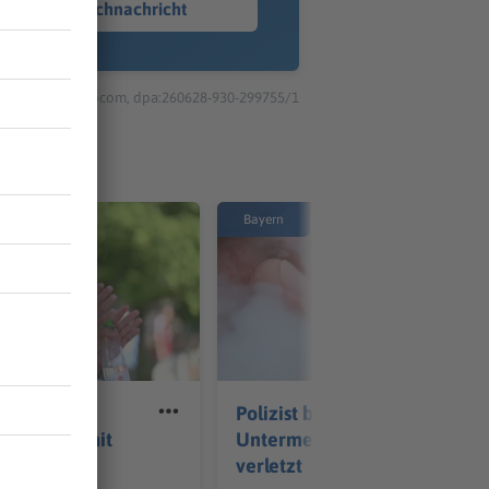
Sprachnachricht
© dpa-infocom, dpa:260628-930-299755/1
Bayern
g: 1. FC
Polizist bei Einsatz in
erlängert mit
Untermeitingen schwer
änden
verletzt