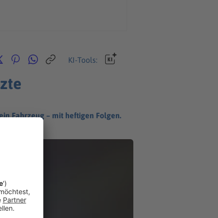
KI-Tools:
tzte
ein Fahrzeug – mit heftigen Folgen.