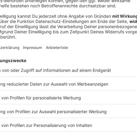
V
Ne
od