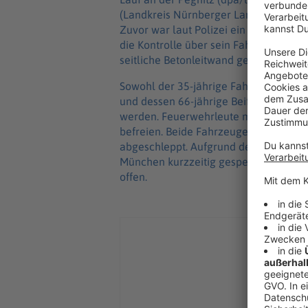
(Landkreis Nürnberger Land) ist ein 
Zuvor war laut Polizei ein Auto auf 
die Kontrolle über sein Fahrzeug verl
seitliche Betonleitwand gefahren und
Sowohl der 35-jährige Fahrer des Auto
und dessen 66-jährige Beifahrerin mu
werden. Feuerwehrleute mussten die 
befreien. Beide Fahrzeuge waren nach
abgeschleppt. Aufgrund des Unfalls w
München kurzzeitig gesperrt. Weshalb 
offen.