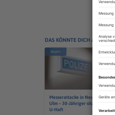
DAS KÖNNTE DICH AUCH IN
Bayern
Messerattacke in Neu-
Ulm – 30-Jähriger sitzt in
U-Haft