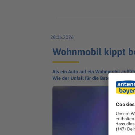
28.06.2026
Wohnmobil kippt be
Als ein Auto auf ein Wohnmobil auffähr
Wie der Unfall für die Beteiligten ausg