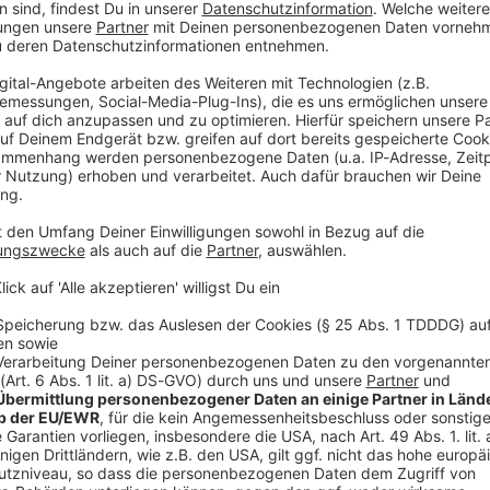
Wohnmobil umgekippt. Drei Menschen wurden verletzt.
das Wohnmobil aufgefahren, woraufhin dessen Fahrer
or. Das Wohnmobil sei anschließend gegen eine
 umgekippt.
s als auch der 69 Jahre alte Fahrer des Wohnmobils
ssten nach dem Unfall ins Krankenhaus gebracht
Beifahrerin zuvor aus dem umgekippten Wohnmobil
 dem Unfall nicht mehr fahrbereit und wurden
ar die A9 war am frühen Nachmittag in Fahrtrichtung
der Autofahrer auf das Wohnmobil auffuhr, blieb