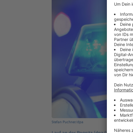
Stefan Puchner/dpa
Lauf an der Pegnitz (dpa/lby) -
Bei ein