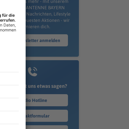
erpass' nichts mehr - mit unserem
kostenlosen ANTENNE BAYERN
wsletter. Ob Nachrichten, Lifestyle
er unsere neuesten Aktionen - wir
informieren dich.
Zum Newsletter anmelden
Du möchtest uns etwas sagen?
Studio Hotline
Kontaktformular