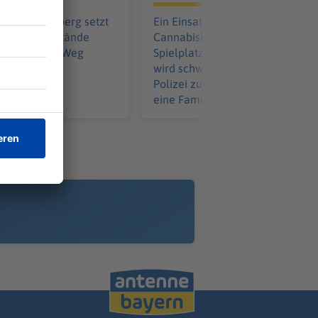
tligist Nürnberg setzt
Ein Einsatz wegen mutmaßliche
tät: Drei Vorstände
Cannabiskonsums auf einem
Bord, um den Weg
Spielplatz eskaliert: Ein Polizist
ndesliga
wird schwer verletzt. Was die
en.
Polizei zum Ablauf sagt und was
eine Familie damit zu tun hat.