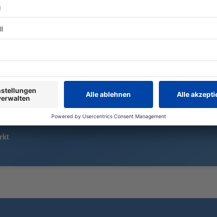
Heiße Tage, warme Nächte. Das
Fußball-Zwei
Wasser im Main hat sich stark
auf Kontinui
aufgewärmt. Das hilft den
bleiben an 
Lebewesen im Fluss jetzt.
Richtung Bu
weiterzugeh
rkt