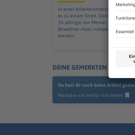
In einer Arbeiterunterkunft kommt
es zu einem Streit. Dann zieht ein
30-Jähriger ein Messer. Ein
Bewohner muss notoperiert
werden.
DEINE GEMERKTEN ARTIKEL
Du hast dir noch keine Artikel geme
Markiere sie hierfür mit einem