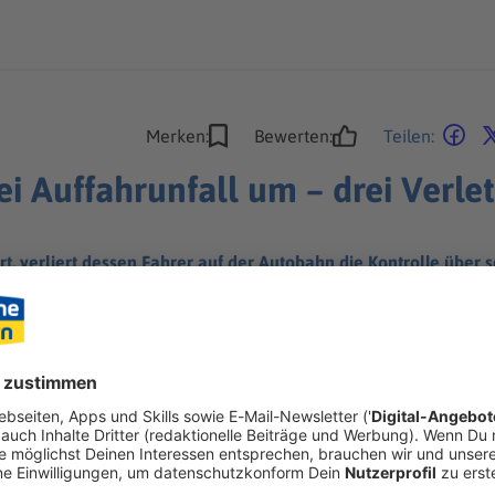
Merken:
Bewerten:
Teilen:
i Auffahrunfall um – drei Verle
t, verliert dessen Fahrer auf der Autobahn die Kontrolle über s
ing.