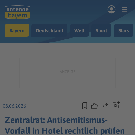
Zum Hauptinhalt springen
Bayern
Deutschland
Welt
Sport
Stars
rogramm
Musik & Radio
Podcasts
Nachrichten
Ratgeber
Kontakt
03.06.2026
Teilen
Zentralrat: Antisemitismus-
Vorfall in Hotel rechtlich prüfen