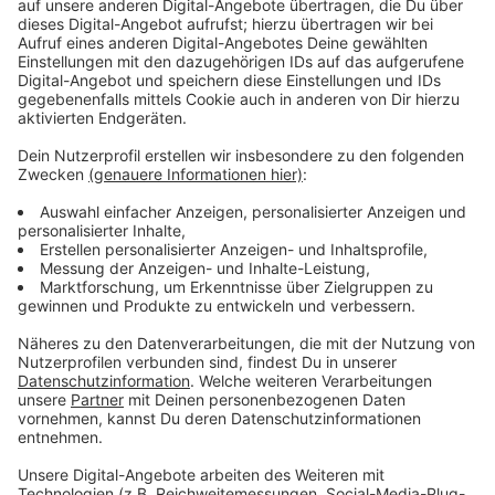
Immer auf dem Laufenden
bleiben!
Verpass' nichts mehr - mit unserem kostenlosen
ANTENNE BAYERN Newsletter. Ob Nachrichten,
Lifestyle oder unsere neuesten Aktionen - wir
informieren dich.
Zum Newsletter anmelden
Du möchtest uns etwas sagen?
Studio Hotline