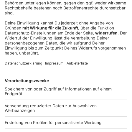
Ziel Aufstieg: 1. FC Nürnberg verlängert mit
drei Vorständen
Fußball-Zweitligist Nürnberg setzt auf Kontinuität:
Drei Vorstände bleiben an Bord, um den Weg Richtung
Bundesliga weiterzugehen.
DEINE GEMERKTEN ARTIKEL
Du hast dir noch keine Artikel gemerkt
Markiere sie hierfür mit einem