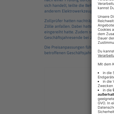
sich handelt, teilte die Behörde nich
anderem Elektrowerkzeuge und techn
Zollprüfer hatten nachträglich die Vor
Zölle anfallen. Dabei hatten sie fest
eingereiht hatte. Zudem seien hohe, 
Geschäftsjahresende bei Zollwertanga
Die Preisanpassungen führten zu einer
betroffenen Geschäftsjahres und dam