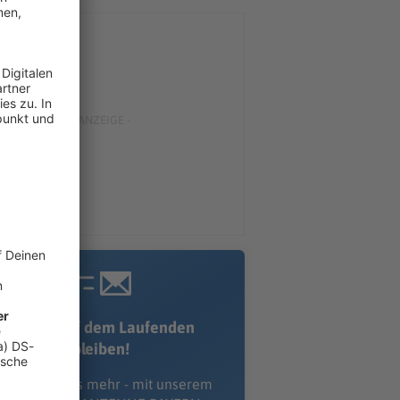
Immer auf dem Laufenden
bleiben!
erpass' nichts mehr - mit unserem