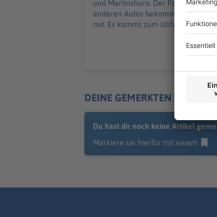
und Martinshorn. Der Fahrer eines
anderen Autos bekommt das nicht
mit. Es kommt zum Unfall.
DEINE GEMERKTEN ARTIKEL
Du hast dir noch keine Artikel geme
Markiere sie hierfür mit einem