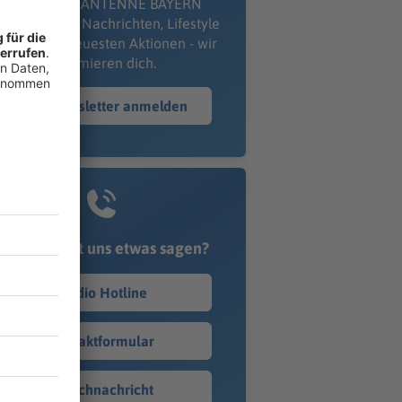
kostenlosen ANTENNE BAYERN
wsletter. Ob Nachrichten, Lifestyle
er unsere neuesten Aktionen - wir
informieren dich.
Zum Newsletter anmelden
Du möchtest uns etwas sagen?
Studio Hotline
Kontaktformular
Sprachnachricht