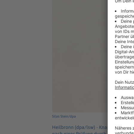
Silas Stein/dpa
Heilbronn (dpa/lsw) -
Knapp fünf Mill
nach einer Prüfung durch das Hauptz