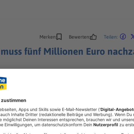
Merken:
Bewerten:
Teilen:
muss fünf Millionen Euro nachz
end eingereiht haben. Heilbronner Zollprüfer fordern nun ein