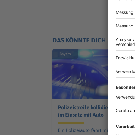
DAS KÖNNTE DICH AUCH IN
Bayern
Polizeistreife kollidiert
im Einsatz mit Auto
Ein Polizeiauto fährt mit Blaulicht