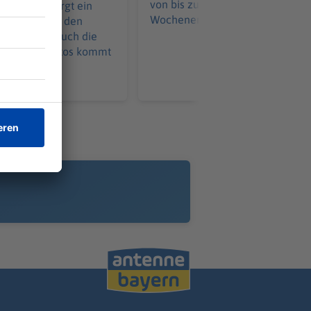
von bis zu 36 Grad prägen das
nfall versorgt ein
Wochenend-Wetter im Freistaat.
esender Arzt den
en Fahrer. Auch die
s anderen Autos kommt
 Krankenhaus.