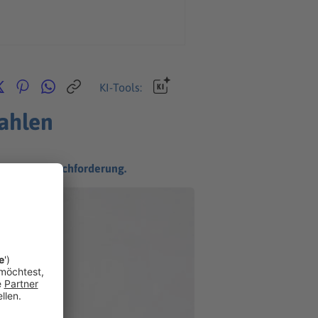
KI-Tools:
ahlen
e happige Nachforderung.