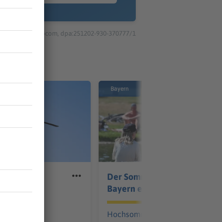
© dpa-infocom, dpa:251202-930-370777/1
Bayern
 bei
Der Sommer bleibt den
sammenstoß
Bayern erhalten
etzt
Hochsommerliche Temperature