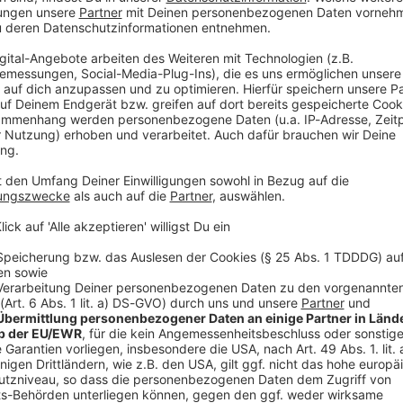
t mit. Das Unternehmen habe im Konzernverbund unter
ische Komponenten eingeführt.
gänge kontrolliert, auf die Einfuhrumsatzsteuern und
gestellt, dass das Unternehmen Waren unzutreffend
nachträgliche Preisanpassungen am
ben nicht berücksichtigt worden.
 Erhöhung des Zollwerts für die Einfuhrwaren des
it nun zu hohen Nachforderungen.
V