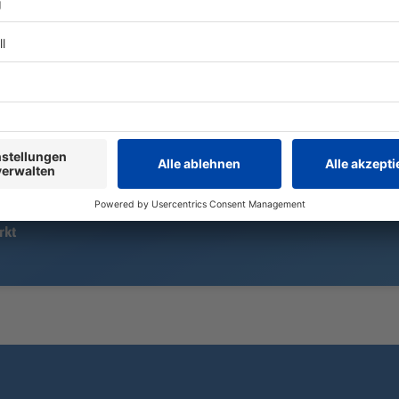
Der Fanny Mendelssohn Preis geht
Nach einem U
an den jungen Münchner
zufällig anw
Komponisten Johannes
eingeklemmt
Wiedenhofer. Er gilt als großes
Fahrerin de
Talent unter den jungen
verletzt ins
Tonschöpfern in Deutschland.
rkt