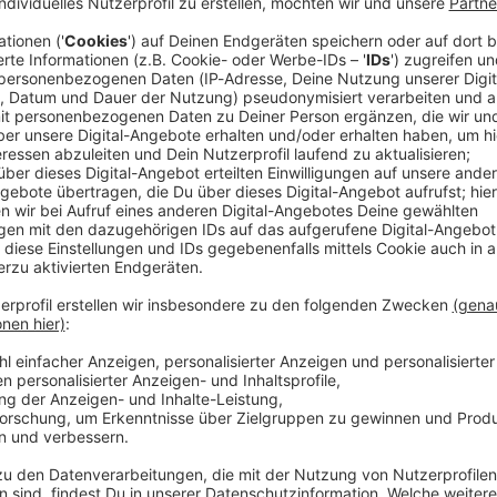
ionen Euro Einfuhrabgaben muss ein Unternehmen
ollamt Heilbronn nachzahlen. Um welche Firma es