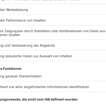
TERESSIEREN
Bayern
Bayern
Wiedenhofer erhält
66-Jähriger
Fanny Mendelssohn
Frontalzu
Kompositionspreis
schwer verl