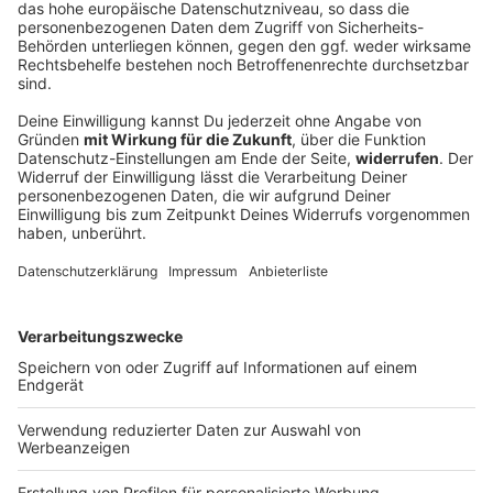
Müder FC Augsburg gewinnt Härtetest -
Kabadayi nach Kroatien
Der FC Augsburg rackert im Trainingslager. Mit
schweren Beinen gelingt Manuel Baums Mannschaft
sogar ein Comebacksieg gegen einen italienischen
Erstligisten.
DEINE GEMERKTEN ARTIKEL
Du hast dir noch keine Artikel gemerkt
Markiere sie hierfür mit einem