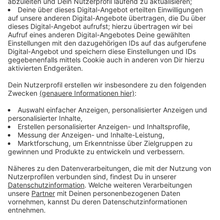
Immer auf dem Laufenden
bleiben!
Verpass' nichts mehr - mit unserem kostenlosen
ANTENNE BAYERN Newsletter. Ob Nachrichten,
Lifestyle oder unsere neuesten Aktionen - wir
informieren dich.
Zum Newsletter anmelden
Du möchtest uns etwas sagen?