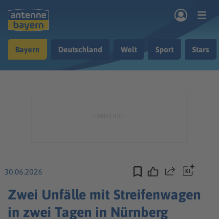
Zum Hauptinhalt springen
Bayern
Deutschland
Welt
Sport
Stars
rogramm
Musik & Radio
Podcasts
Nachrichten
Ratgeber
Kontakt
30.06.2026
Teilen
Zwei Unfälle mit Streifenwagen
in zwei Tagen in Nürnberg