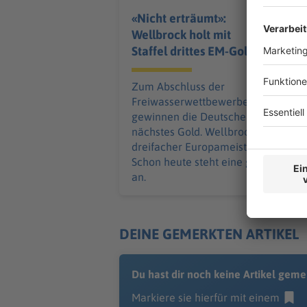
«Nicht erträumt»:
Wellbrock holt mit
Staffel drittes EM-Gold
Zum Abschluss der
Freiwasserwettbewerbe bei der EM
gewinnen die Deutschen ihr
nächstes Gold. Wellbrock sticht als
dreifacher Europameister heraus.
Schon heute steht eine große Reise
an.
DEINE GEMERKTEN ARTIKEL
Du hast dir noch keine Artikel geme
Markiere sie hierfür mit einem