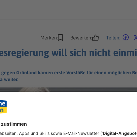
Merken:
Bewerten:
Teilen:
regierung will sich nicht einm
gegen Grönland kamen erste Vorstöße für einen möglichen Bo
a weiter.