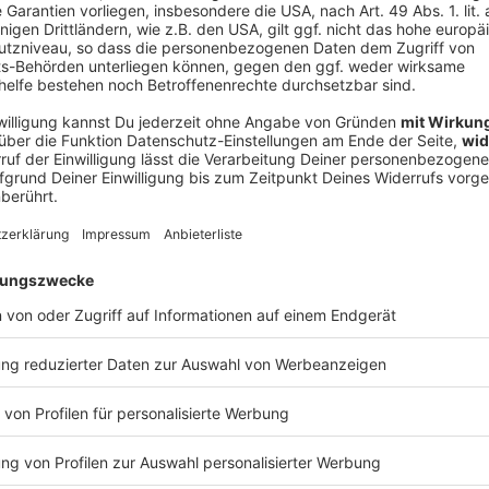
V
Ne
od
M-Boykott der deutschen Nationalmannschaft ab. Dies
resse der Sportler als auch außenpolitisch, sagte der
er Sitzung des Parteivorstands in München. «Was soll
ass die Fußball-WM nicht nur in den USA stattfindet,
o.»
hef Oke Göttlich hatte mindestens eine Diskussion
en USA, Kanada und Mexiko gefordert. «Ich frage mich
über konkret nachzudenken und zu reden. Und für mich
men», sagte er «Hamburger Morgenpost».