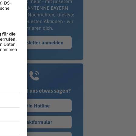
erpass' nichts mehr - mit unserem
kostenlosen ANTENNE BAYERN
wsletter. Ob Nachrichten, Lifestyle
er unsere neuesten Aktionen - wir
informieren dich.
Zum Newsletter anmelden
Du möchtest uns etwas sagen?
Studio Hotline
Kontaktformular