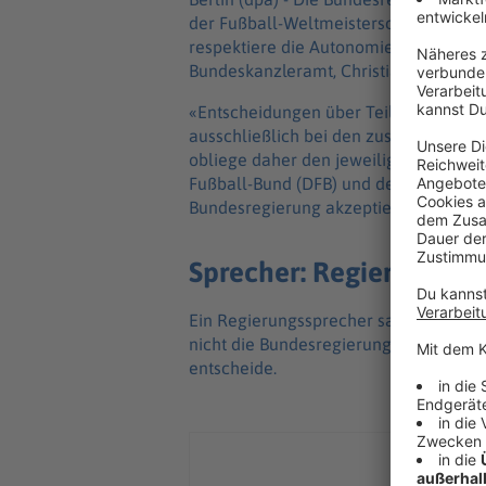
der Fußball-Weltmeisterschaft in den
respektiere die Autonomie des Sports, 
Bundeskanzleramt, Christiane Schenderl
«Entscheidungen über Teilnahme oder
ausschließlich bei den zuständigen Spo
obliege daher den jeweiligen Verbänd
Fußball-Bund (DFB) und den Weltfußba
Bundesregierung akzeptieren.»
Sprecher: Regierung en
Ein Regierungssprecher sagte, auch we
nicht die Bundesregierung, die über 
entscheide.