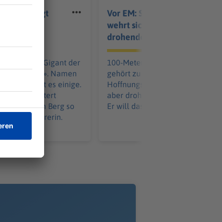
ahrerin siegt
Vor EM: Sprint-Ass Ansah
entoux und
wehrt sich gegen
elb
drohende Sperre
hreckens», «Gigant der
100-Meter-Rekordler Owen Ans
«kahler Riese». Namen
gehört zu den deutschen
 Ventoux gibt es einige.
Hoffnungsträgern bei der EM. N
en-Tour meistert
aber droht ihm eine lange Sperr
Phinney den Berg so
Er will das nicht hinnehmen.
e andere Fahrerin.