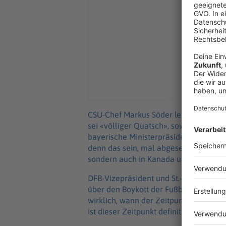
CSU-Chef Markus Söder lehnt einen W
sei «völliger Quatsch», sowohl im Inte
bayerische Ministerpräsident nach ein
denn das sein, mal abgesehen davon, d
sondern auch in Kanada und in Mexik
DFB-Vizepräsident und St.-Pauli-Clubc
über den Boykott der Fußball-WM in d
wirklich, wann der Zeitpunkt ist, dar
ist dieser Zeitpunkt definitiv gekom