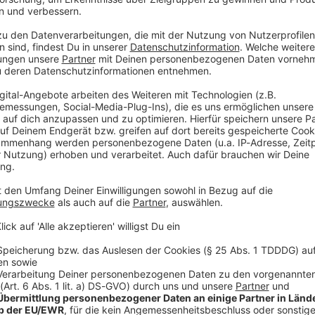
 USA, Kanada und Mexiko heraus. Die Regierung
sagte die zuständige Staatsministerin im
ein, in Berlin.
 Boykott von Sportgroßveranstaltungen liegen
rtverbänden, nicht bei der Politik.» Die Bewertung
en, fügte sie hinzu und nannte den Deutschen
llverband FIFA. «Diese Einschätzung wird die
tscheidet nicht über Teilnahme
nn es die deutsche Nationalmannschaft sei, sei es
die Teilnahme der Mannschaft an Wettbewerben