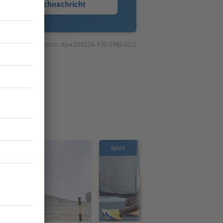
Sprachnachricht
© dpa-infocom, dpa:260126-930-598650/1
Sport