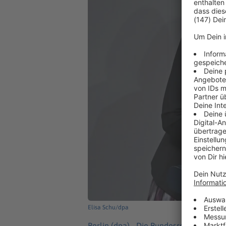
Elisa Schu/dpa
Berlin (dpa) -
Die Bundesregierung häl