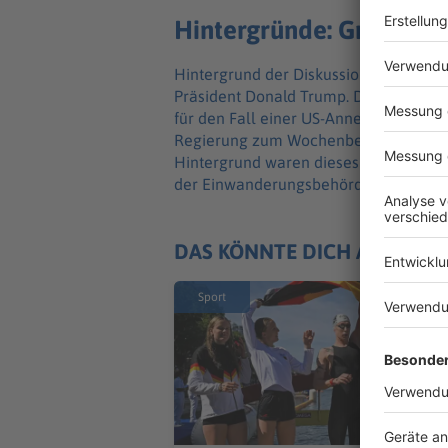
Hintergründe: Grönland
Hintergrund der Diskussion sind die a
Präsident Donald Trump. Der CDU-Außen
für den Fall einer US-Annexion Grönlan
Regierung zum Wochenbeginn von Jou
Hintergrund waren dieses Mal die tödl
der Einwanderungsbehörde ICE in Min
DAS KÖNNTE DICH AUCH IN
Sport