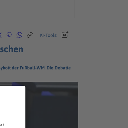
KI-Tools:
ischen
ykott der Fußball-WM. Die Debatte