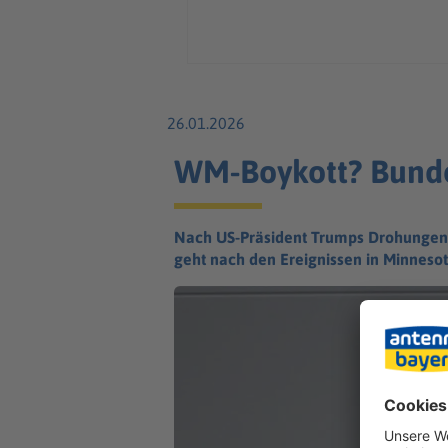
26.01.2026
WM-Boykott? Bundes
Nach US-Präsident Trumps Drohungen 
geht nach den Ereignissen in Minnesot