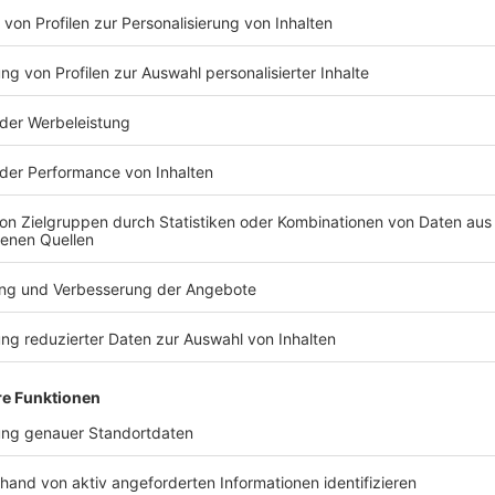
 und Situation in den USA
ktuellen Entwicklungen in den USA und die Politik von
politiker Jürgen Hardt hatte die Idee eines Boykotts
ds ins Spiel gebracht. In Berlin wurden Sprecher der
rnalisten erneut nach dem Thema gefragt.
ichen Schüsse auf einen US-Bürger bei einem Einsatz
neapolis.
TERESSIEREN
Sport
Sport