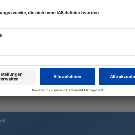
UEFA bestätigt
Polnische F
Zahlungen an Ex-
am Mont V
Mitarbeiterin von
holt Tour-G
Infantino
Eine ehemalige Mitarbeiterin von
«Berg des Sc
Gianni Infantino hat im Jahr 2011
Provence», 
hohe Summen von der UEFA
für den Mont
kassiert. Der Kontinentalverband
Bei der Frau
erklärt den Vorgang.
Niewiadoma-
gut wie kein
rkt